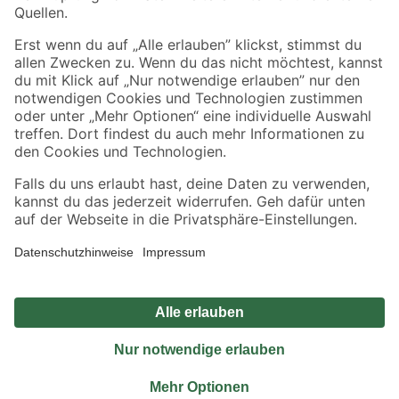
Sicher einkaufen
Jetzt die toom-App herunterladen
Alle Preisangaben in EUR inkl. gesetzl. MwSt.. Die dargestellten Angebote sind unter
Umständen nicht in allen Märkten verfügbar. Die angegebenen Verfügbarkeiten beziehen
sich auf den unter "Mein Markt" ausgewählten toom Baumarkt. Alle Angebote und
Produkte nur solange der Vorrat reicht.
*Paketversand ab 59 € versandkostenfrei, gilt nicht für Artikel mit Speditionsversand, hier
fallen zusätzliche Versandkosten an.
Datenschutz
Privatsphäre
Impressum
AGB
Nutzungsbedingungen
Widerrufsrecht
Vertrag widerrufen
Barrierefreiheit
© 2026 toom Baumarkt GmbH