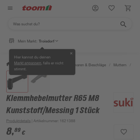
Mein Markt:
Troisdorf
✕
Hier kannst du deinen
, falls er nicht
Markt anpassen
/
Werkstatt & Maschinen
/
Eisenwaren & Beschläge
/
Muttern
/
Kle
stimmt.
Klemmhebelmutter R65 M8
Kunststoff/Messing 1 Stück
Produktdetails
| Artikelnummer
:
1621388
8
,
89
€