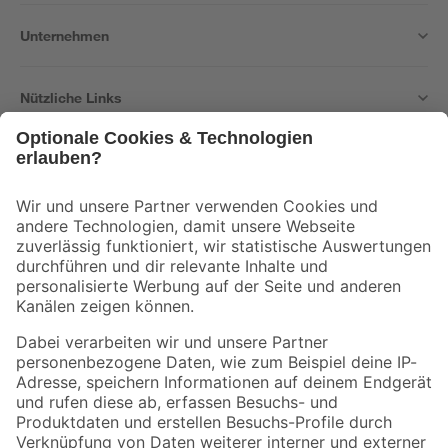
Unternehmen
Nützliche Links
Bleib auf dem Laufenden mit unserem Newsletter
Der toom Newsletter: Keine Angebote und Aktionen mehr verpassen!
Zur Newsletter Anmeldung
Folge uns
Zahlungsarten
Versandarten