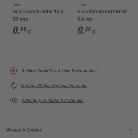
toom
toom
Schlossschraube 10 x
Einschraubmuttern Ø
30 mm
0,4 cm
0
,
0
,
69
29
€
€
5 Jahre Garantie auf toom Eigenmarken
Sorglos, 90 Tage Umtauschgarantie
Abholung im Markt in 2 Stunden
Wissen & Service