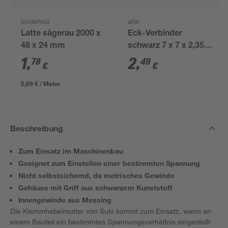
binderholz
alfer
Latte sägerau 2000 x
Eck-Verbinder
48 x 24 mm
schwarz 7 x 7 x 2,35
cm
1
,
2
,
78
49
€
€
0,89 € / Meter
Beschreibung
Zum Einsatz im Maschinenbau
Geeignet zum Einstellen einer bestimmten Spannung
Nicht selbstsichernd, da metrisches Gewinde
Gehäuse mit Griff aus schwarzem Kunststoff
Innengewinde aus Messing
Die Klemmhebelmutter von Suki kommt zum Einsatz, wenn an
einem Bauteil ein bestimmtes Spannungsverhältnis eingestellt