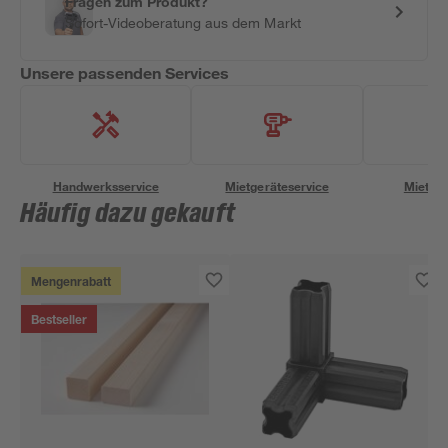
Fragen zum Produkt?
Sofort-Videoberatung aus dem Markt
Unsere passenden Services
Handwerksservice
Mietgeräteservice
Miettra
Häufig dazu gekauft
Mengenrabatt
Bestseller