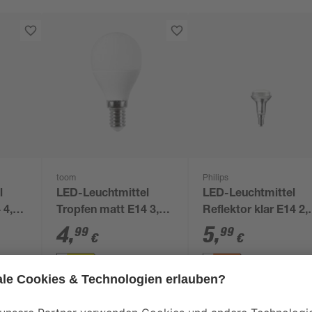
toom
Philips
l
LED-Leuchtmittel
LED-Leuchtmittel
 4,3
Tropfen matt E14 3,4
Reflektor klar E14 2,
eiß
W 470 lm warmweiß
W 210 lm warmweiß
4
,
5
,
99
99
€
€
Produktdatenblatt
Produktdatenblatt