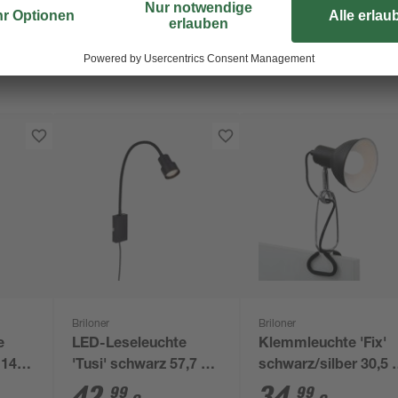
Briloner
Briloner
e
LED-Leseleuchte
Klemmleuchte 'Fix'
 14 x
'Tusi' schwarz 57,7 x
schwarz/silber 30,5 
11,5 x 6 cm 400 lm,
11 x 13 cm
42
,
34
,
99
99