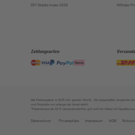
DIY-Städte-Index 2026
Affiliate-
Zahlungsarten
Versanda
Alle Preisangaben in EUR inkl. gesetzl. MwSt.. Die dargestellten Angebote 
und Produkte nur solange der Vorrat reicht.
*Paketversand ab 59 € versandkostenfrei, gilt nicht für Artikel mit Speditionsv
Datenschutz
Privatsphäre
Impressum
AGB
Nutzun