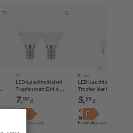
B1
Philips
LED-Leuchtmittelset
LED-Leuchtmittel
8
Tropfen matt E14 4,9
Tropfen klar E14 4,3 W
W 470 lm warmweiß 2
470 lm warmweiß
7
,
5
,
99
99
€
€
Stück
Produktdatenblatt
Produktdatenblatt