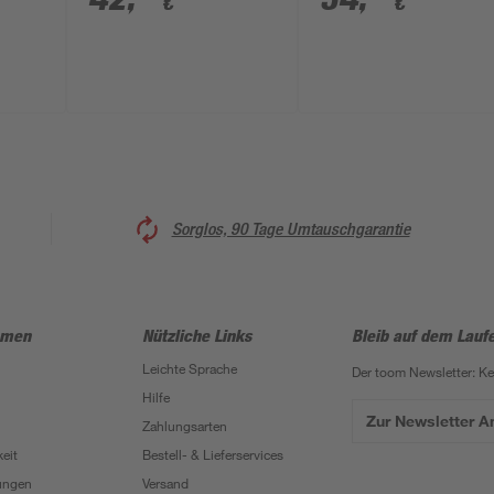
€
€
mit Touchfunktion
Sorglos, 90 Tage Umtauschgarantie
hmen
Nützliche Links
Bleib auf dem Lauf
Leichte Sprache
Der toom Newsletter: K
Hilfe
Zur Newsletter 
Zahlungsarten
eit
Bestell- & Lieferservices
ungen
Versand