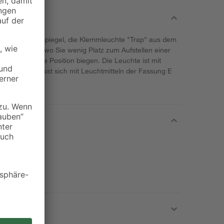
m Badezimmerspiegel, die Klemmleuchte "Trap" aus dem
 zum Einsatz, wo Sie wenig Platz zum Aufstellen einer
eliebig in jede Position biegen. Die Leuchte ist mit
sehen und lässt sich mit Leuchtmitteln der Fassung E