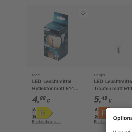
toom
Philips
LED-Leuchtmittel
LED-Leuchtmitte
Reflektor matt E14
Tropfen matt E14
3,4 W 470 lm
W 470 lm warmw
4
,
5
,
99
49
€
€
warmweiß
Produktdatenblatt
Produktdatenblatt