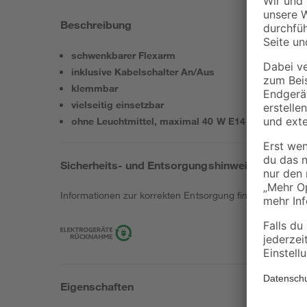
Beschreibung
schwenkbarer Flexarm
inklusive Kabelschalter An/Aus
klemmbar
vielseitig einsetzbar
ohne Leuchtmittel, maximal 40 W E14
Sicherheits- und Entsorgungshinweise
Informationen zur korrekten Entsorgung findest du
hier
.
Eigenschaften