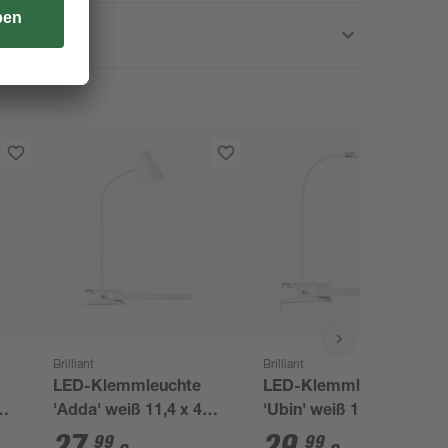
Brilliant
Brilliant
LED-Klemmleuchte
LED-Klemmleuchte
x
'Adda' weiß 11,4 x 42
'Ubin' weiß 11,4 x 35 x
x 7,4 cm
10,6 cm
27
,
29
,
99
99