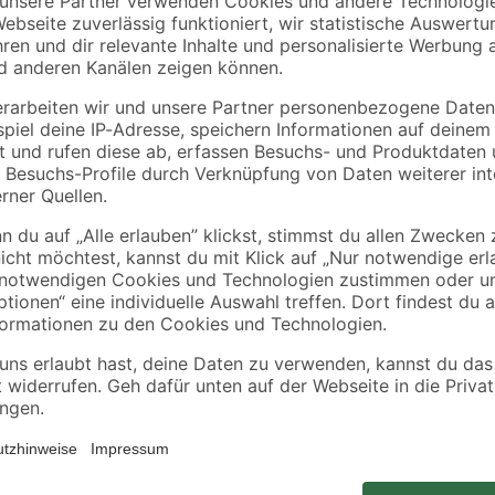
Ob als Nachttischleuchte oder a
Hause Briloner kommt überall dort
Lampe haben. Der Kopf lässt sich b
einem Schnurzwischenschalter ver
14 verwenden.