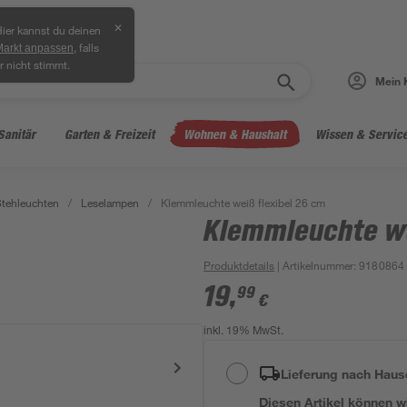
✕
ier kannst du deinen
, falls
Markt anpassen
r nicht stimmt.
Mein 
Sanitär
Garten & Freizeit
Wohnen & Haushalt
Wissen & Servic
Stehleuchten
/
Leselampen
/
Klemmleuchte weiß flexibel 26 cm
Klemmleuchte we
Produktdetails
| Artikelnummer
:
9180864
19
,
99
€
inkl. 19% MwSt.
Lieferung nach Haus
Diesen Artikel können wir