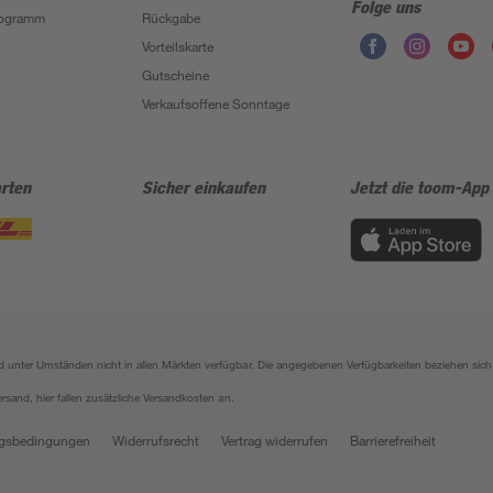
Folge uns
Programm
Rückgabe
Vorteilskarte
Gutscheine
Verkaufsoffene Sonntage
rten
Sicher einkaufen
Jetzt die toom-App
sind unter Umständen nicht in allen Märkten verfügbar. Die angegebenen Verfügbarkeiten beziehen s
ersand, hier fallen zusätzliche Versandkosten an.
gsbedingungen
Widerrufsrecht
Vertrag widerrufen
Barrierefreiheit