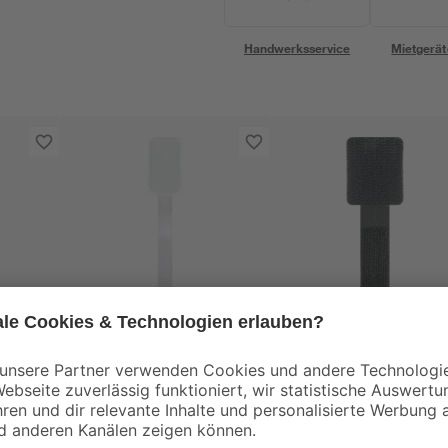
Handwerksservice
Mietgerät
Klett-
Klett-Wandclip
 1,2
Beschriftungsstreifen
'KMWC3010' 9 x 1,2 
k
'KMBS2010' 9 x 1,2 x
0,2 cm 10 Stück
4
,
3
,
99
99
€
€