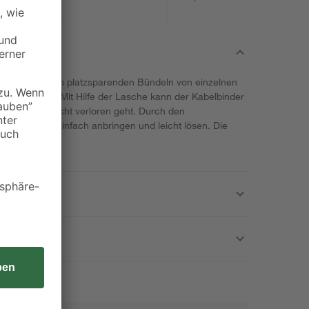
 kannst du zum platzsparenden Bündeln von einzelnen
 verwenden. Mit Hilfe der Lasche kann der Kabelbinder
dass dieser nicht verloren geht. Durch den
lbinder sehr einfach anbringen und leicht lösen. Die
rverwendbar.