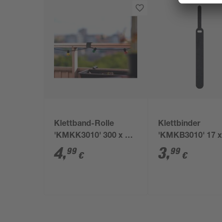
Klettband-Rolle
Klettbinder
'KMKK3010' 300 x 1,2
'KMKB3010' 17 x
x 0,2 cm
x 0,2 cm 10 Stüc
4
,
3
,
99
99
€
€