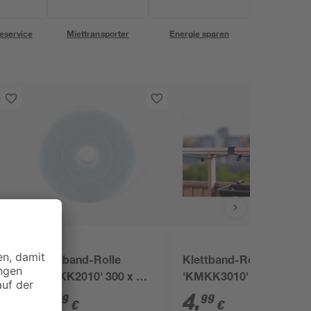
eservice
Miettransporter
Energie sparen
Klettband-Rolle
Klettband-Rolle
x
'KMKK2010' 300 x 1,2
'KMKK3010' 300 x 1,2
x 0,2 cm
x 0,2 cm
4
,
4
,
99
99
€
€