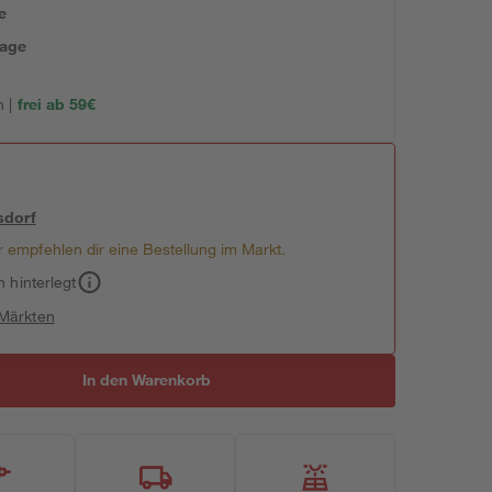
e
tage
 |
frei ab 59€
sdorf
 empfehlen dir eine Bestellung im Markt.
h hinterlegt
 Märkten
In den Warenkorb