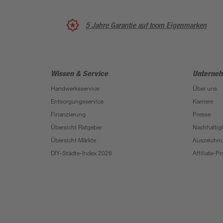
5 Jahre Garantie auf toom Eigenmarken
Wissen & Service
Unterne
Handwerksservice
Über uns
Entsorgungsservice
Karriere
Finanzierung
Presse
Übersicht Ratgeber
Nachhaltigk
Übersicht Märkte
Auszeichn
DIY-Städte-Index 2026
Affiliate-