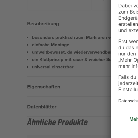
Beschreibung
besonders praktisch zum Markieren von Kabeln
einfache Montage
umweltbewusst, da wiederverwendbar
ein Klettprinzip mit rauer & weicher Seite
universal einsetzbar
Eigenschaften
Datenblätter
Ähnliche Produkte