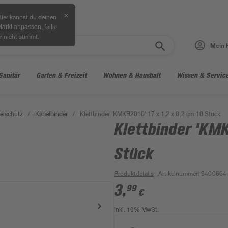
✕
ier kannst du deinen
, falls
Markt anpassen
r nicht stimmt.
Mein 
Sanitär
Garten & Freizeit
Wohnen & Haushalt
Wissen & Servic
elschutz
/
Kabelbinder
/
Klettbinder 'KMKB2010' 17 x 1,2 x 0,2 cm 10 Stück
Klettbinder 'KMK
Stück
Produktdetails
| Artikelnummer
:
9400664
3
,
99
€
inkl. 19% MwSt.