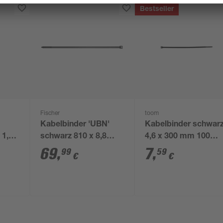
Bestseller
Fischer
toom
Kabelbinder 'UBN'
Kabelbinder schwar
 1,2
schwarz 810 x 8,8
4,6 x 300 mm 100
k
mm, 100 Stück
Stück
69
,
7
,
99
59
€
€