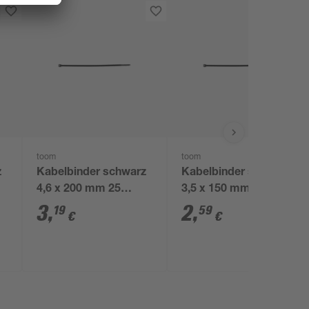
toom
toom
z
Kabelbinder schwarz
Kabelbinder schwarz
4,6 x 200 mm 25
3,5 x 150 mm 25
Stück
Stück
3
,
2
,
19
59
€
€