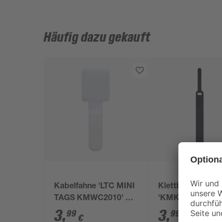
Häufig dazu gekauft
Kabelfahne 'LTC MINI
Klettbinder
TAGS KMWC2010' 9 x
'KMKB3010' 17 x
1,2 x 0,2 cm 10 Stück
x 0,2 cm 10 Stüc
3
,
3
,
99
99
€
€