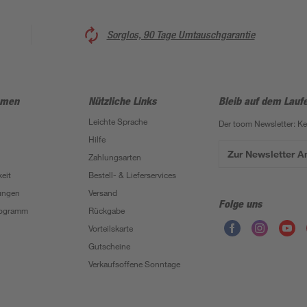
Sorglos, 90 Tage Umtauschgarantie
hmen
Nützliche Links
Bleib auf dem Lauf
Leichte Sprache
Der toom Newsletter: K
Hilfe
Zur Newsletter 
Zahlungsarten
eit
Bestell- & Lieferservices
ungen
Versand
Folge uns
Programm
Rückgabe
Vorteilskarte
Gutscheine
Verkaufsoffene Sonntage