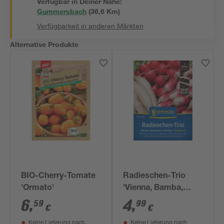
Verfügbar in Deiner Nähe:
Gummersbach
(
36,6
 Km)
Verfügbarkeit in anderen Märkten
Alternative Produkte
BIO-Cherry-Tomate
Radieschen-Trio
'Ormato'
'Vienna, Bamba,
Rampouch'
6
,
4
,
59
99
€
€
Saatband 5 m
Keine Lieferung nach
Keine Lieferung nach