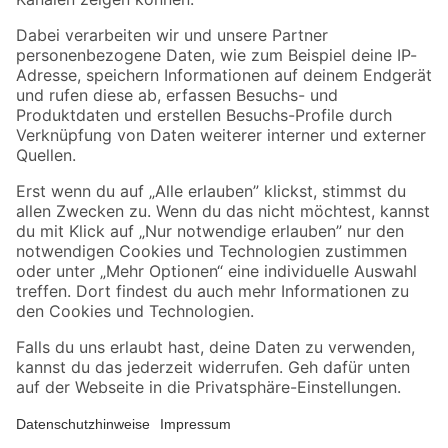
Folge uns
Zahlungsarten
Versandarten
Sicher einkaufen
Jetzt die toom-App herunterladen
Alle Preisangaben in EUR inkl. gesetzl. MwSt.. Die dargestellten Angebote sind unter
Umständen nicht in allen Märkten verfügbar. Die angegebenen Verfügbarkeiten beziehen
sich auf den unter "Mein Markt" ausgewählten toom Baumarkt. Alle Angebote und
Produkte nur solange der Vorrat reicht.
*Paketversand ab 59 € versandkostenfrei, gilt nicht für Artikel mit Speditionsversand, hier