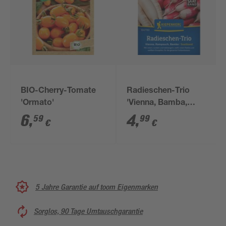
BIO-Cherry-Tomate
Radieschen-Trio
'Ormato'
'Vienna, Bamba,
Rampouch' Saatband
6
,
4
,
59
99
€
€
5 m
5 Jahre Garantie auf toom Eigenmarken
Sorglos, 90 Tage Umtauschgarantie