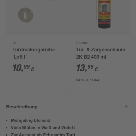
B1
Soudal
Türdrückergarnitur
Tür- & Zargenschaum
'Loft I'
2K B2 400 ml
10
,
13
,
99
99
€
€
34,98 € / Liter
Beschreibung
Mehrjährig blühend
Viele Blüten in Weiß und Violett
Zur Aussaat ab Februar im Topf