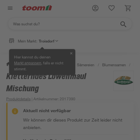
Mein Markt:
Troisdorf
✕
Hier kannst du deinen
, falls er nicht
Markt anpassen
/
Garten & Freizeit
/
Pflanzen
/
Sämereien
/
Blumensamen
/
Kle
stimmt.
Kletterndes Löwenmaul
Mischung
Produktdetails
| Artikelnummer
:
2017390
Aktuell nicht verfügbar
Wir können dir dieses Produkt zur Zeit leider nicht
anbieten.