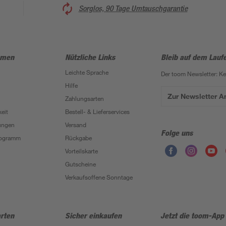
Sorglos, 90 Tage Umtauschgarantie
hmen
Nützliche Links
Bleib auf dem Lauf
Leichte Sprache
Der toom Newsletter: K
Hilfe
Zur Newsletter 
Zahlungsarten
eit
Bestell- & Lieferservices
ungen
Versand
Folge uns
Programm
Rückgabe
Vorteilskarte
Gutscheine
Verkaufsoffene Sonntage
rten
Sicher einkaufen
Jetzt die toom-App