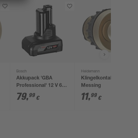
Bosch
Heidemann
Akkupack 'GBA
Klingelkontakt
Professional' 12 V 6,0
Messing
Ah
79
,
11
,
99
99
€
€