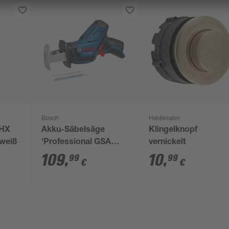
Bosch
Heidemann
'HX
Akku-Säbelsäge
Klingelknopf
 weiß
'Professional GSA
vernickelt
12V-14' 12 V ohne
109
,
10
,
99
99
€
€
Akku, 3000 r/min