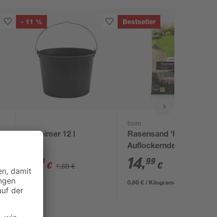
- 11 %
Bestseller
toom
 l
Baueimer 12 l
Rasensand 'Der
Auflockernde' 25 kg
1
,
14
,
49
99
€
€
1,69 €
0,60 € / Kilogramm