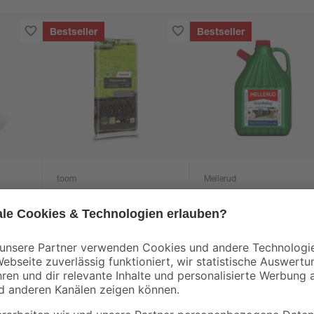
Bestseller
Bestseller
toom
Mellerud
0-2
Rasenerde torffrei 40 l
Grünbelagentferner 5
10
,
3
,
99
99
€
€
0,27 € / Liter
0,80 € / Liter