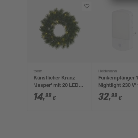
toom
Heidemann
Künstlicher Kranz
Funkempfänger 
'Jasper' mit 20 LEDs
Nightlight 230 V'
grün Ø 45 cm
14
,
32
,
99
99
€
€