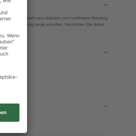
eidemann besteht aus stabilem und rostfreiem Messing.
mäßiger Reinigung lange erhalten. Verzichten Sie dabei
ittel.