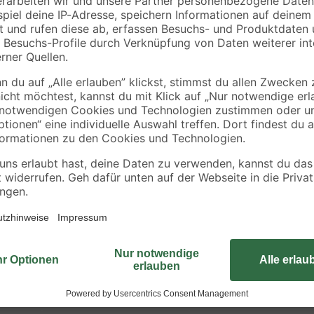
Der Klingelknopf aus dem Hause H
Dadurch bleibt er Ihnen bei regel
jedoch auf aggressive Reinigungsm