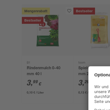
Mengenrabatt
Bestseller
Bestseller
B1
toom
Rindenmulch 0-40
Spielsand beige 
mm 40 l
mm 25 kg
3
,
3
,
99
29
€
€
0,10 € / Liter
0,13 € / Kilogramm