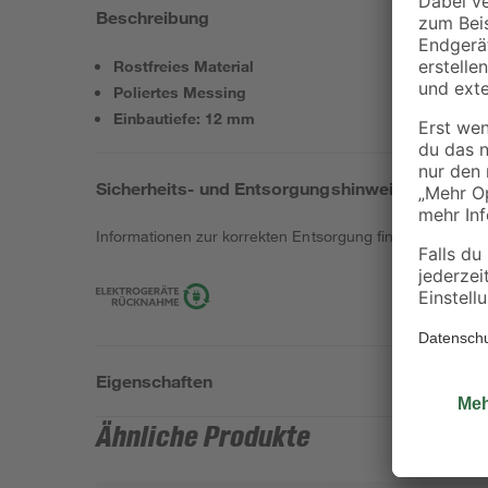
Beschreibung
Rostfreies Material
Poliertes Messing
Einbautiefe: 12 mm
Sicherheits- und Entsorgungshinweise
Informationen zur korrekten Entsorgung findest du
hier
.
Eigenschaften
Ähnliche Produkte