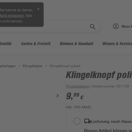
✕
ier kannst du deinen
, falls
Markt anpassen
r nicht stimmt.
Mein 
Sanitär
Garten & Freizeit
Wohnen & Haushalt
Wissen & Servic
gelanlagen
/
Klingeltaster
/
Klingelknopf poliert
Klingelknopf pol
Produktdetails
| Artikelnummer
:
351109
9
,
99
€
inkl. 19% MwSt.
Lieferung nach Haus
Diesen Artikel können wir