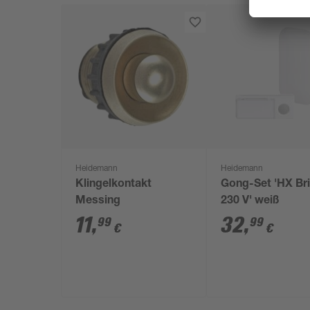
Heidemann
Heidemann
Klingelkontakt
Gong-Set 'HX Bril
Messing
230 V' weiß
11
,
32
,
99
99
€
€