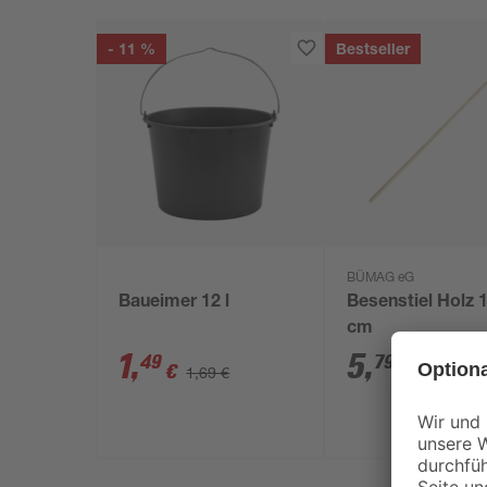
- 11 %
Bestseller
BÜMAG eG
Baueimer 12 l
Besenstiel Holz 
cm
1
,
5
,
49
79
€
€
1,69 €