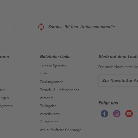
Sorglos, 90 Tage Umtauschgarantie
hmen
Nützliche Links
Bleib auf dem Lauf
Leichte Sprache
Der toom Newsletter: K
Hilfe
Zur Newsletter 
Zahlungsarten
eit
Bestell- & Lieferservices
ungen
Versand
Folge uns
Programm
Rückgabe
Vorteilskarte
Gutscheine
Verkaufsoffene Sonntage