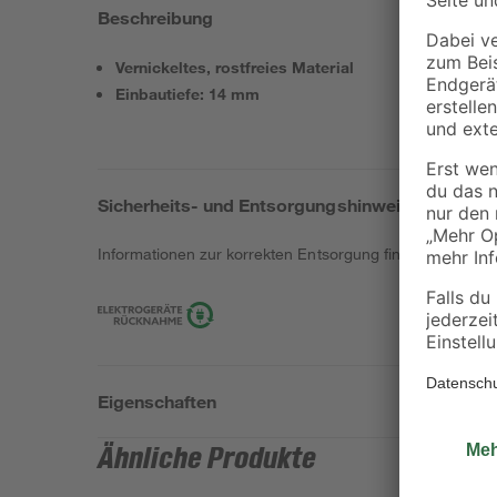
Beschreibung
Vernickeltes, rostfreies Material
Einbautiefe: 14 mm
Sicherheits- und Entsorgungshinweise
Informationen zur korrekten Entsorgung findest du
hier
.
Eigenschaften
Ähnliche Produkte