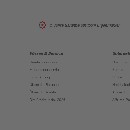
5 Jahre Garantie auf toom Eigenmarken
Wissen & Service
Unterne
Handwerksservice
Über uns
Entsorgungsservice
Karriere
Finanzierung
Presse
Übersicht Ratgeber
Nachhaltigk
Übersicht Märkte
Auszeichn
DIY-Städte-Index 2026
Affiliate-