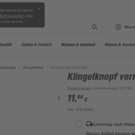
✕
ier kannst du deinen
, falls
Markt anpassen
r nicht stimmt.
Mein 
Sanitär
Garten & Freizeit
Wohnen & Haushalt
Wissen & Servic
gelanlagen
/
Klingeltaster
/
Klingelknopf vernickelt
Klingelknopf ver
Produktdetails
| Artikelnummer
:
351186
11
,
99
€
inkl. 19% MwSt.
Lieferung nach Haus
Diesen Artikel können wir