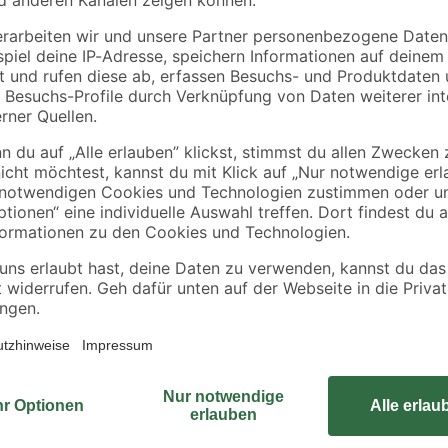
Der Klingelknopf aus dem Hause He
gefertigt. Verwenden Sie zur Rein
beschränken Sie sich auf ein einfa
erhalten.