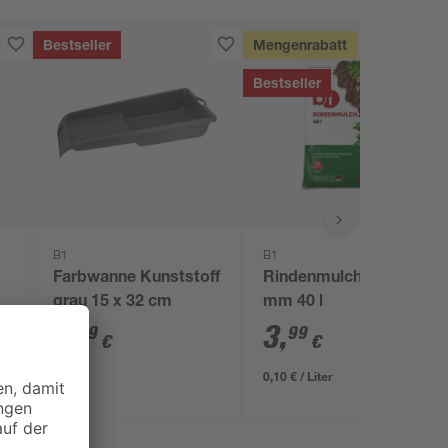
Bestseller
Mengenrabatt
Bestseller
B1
B1
Farbwanne Kunststoff
Rindenmulch 0-40
grau 15 x 32 cm
mm 40 l
2
,
3
,
69
99
€
€
0,10 € / Liter