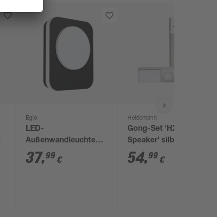
Eglo
Heidemann
LED-
Gong-Set 'HX
Außenwandleuchte
Speaker' silbern
'Madriz' 3,6 W 740 lm
37
,
54
,
99
99
€
€
warmweiß IP 44 5 x
23 x 19 cm