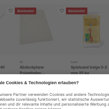
Bestseller
Bestseller
B1
toom
140
Abdeckplane
Spielsand beige 0-2
Polyethylen
mm 25 kg
transparent 4 x 5 m
0
,
3
,
06
29
€
€
/ m²
1,29 € / Pack
0,13 € / Kilogramm