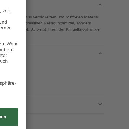
idemann ist aus vernickeltem und rostfreien Material
igung keine aggressiven Reinigungsmittel, sondern
ches Spülmittel. So bleibt Ihnen der Klingelknopf lange