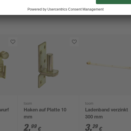
toom
toom
wurf
Haken auf Platte 10
Ladenband verzinkt
mm
300 mm
2
,
3
,
99
29
€
€