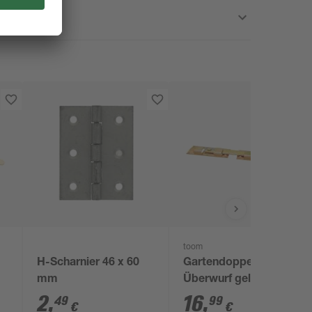
toom
H-Scharnier 46 x 60
Gartendoppeltor-
mm
Überwurf gelb-
verzinkt 43 x 7,2 cm
2
,
16
,
49
99
€
€