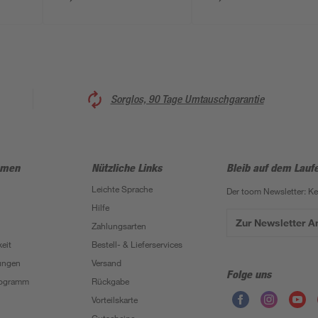
Sorglos, 90 Tage Umtauschgarantie
hmen
Nützliche Links
Bleib auf dem Lauf
Leichte Sprache
Der toom Newsletter: K
Hilfe
Zur Newsletter 
Zahlungsarten
eit
Bestell- & Lieferservices
ungen
Versand
Folge uns
Programm
Rückgabe
Vorteilskarte