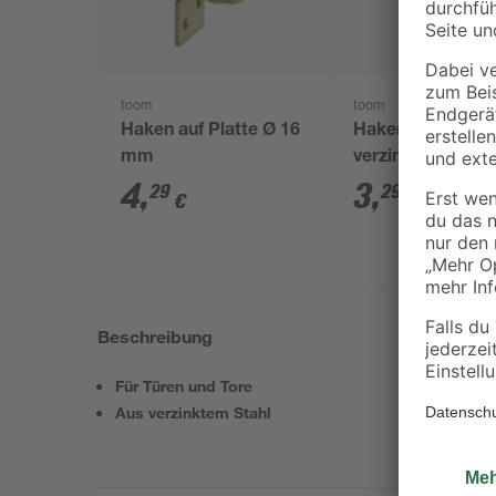
toom
toom
Haken auf Platte Ø 16
Haken auf Platte
mm
verzinkt Ø 13 m
Abstand 10 mm
4
,
3
,
29
29
€
€
Beschreibung
Für Türen und Tore
Aus verzinktem Stahl