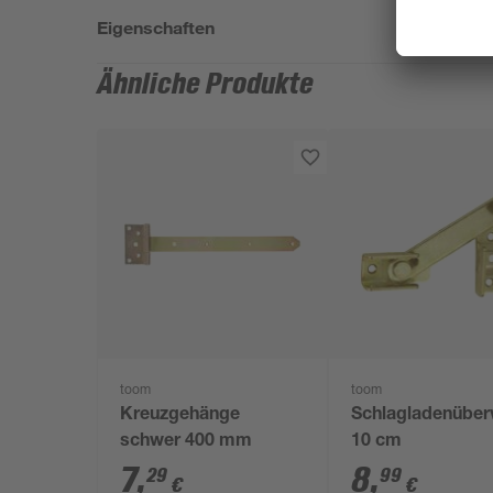
Eigenschaften
Ähnliche Produkte
toom
toom
Kreuzgehänge
Schlagladenüber
schwer 400 mm
10 cm
7
,
8
,
29
99
€
€