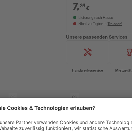
7
,
29
€
Lieferung nach Hause
Troisdorf
Nicht verfügbar in
Unsere passenden Services
Handwerksservice
Mietgerät