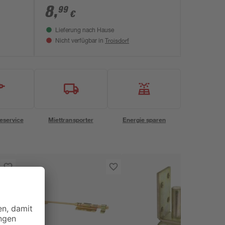
8
,
99
€
Lieferung nach Hause
Troisdorf
Nicht verfügbar in
eservice
Miettransporter
Energie sparen