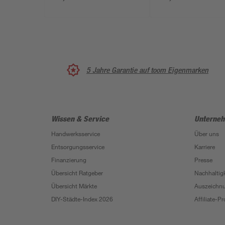
5 Jahre Garantie auf toom Eigenmarken
Wissen & Service
Unterne
Handwerksservice
Über uns
Entsorgungsservice
Karriere
Finanzierung
Presse
Übersicht Ratgeber
Nachhaltigk
Übersicht Märkte
Auszeichn
DIY-Städte-Index 2026
Affiliate-