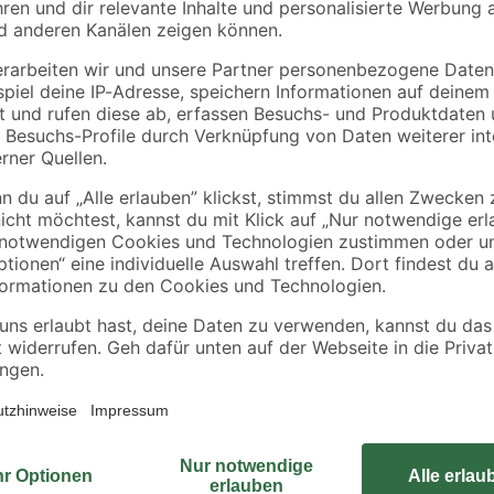
toom
toom
Ladenband verzinkt
Haken auf Platte
m
800 mm
verzinkt Ø 13 mm
Abstand 25 mm
9
,
2
,
99
99
€
€
Das Klinkbeschlag-Set verzinkt v
diese zu schließen. Montieren Sie 
Klinkengriff mit Bügel, verzinkt, 2
Klinkhaken, verzinkt, 60 x 19 x 4 