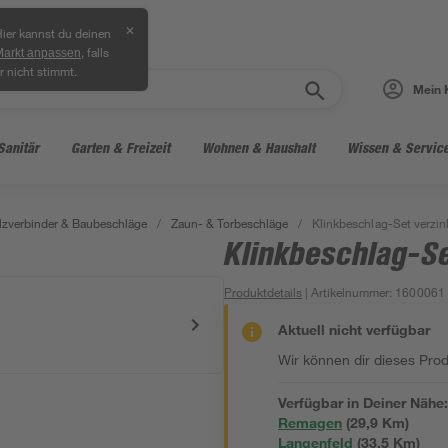
✕
ier kannst du deinen
, falls
Markt anpassen
r nicht stimmt.
Mein 
Sanitär
Garten & Freizeit
Wohnen & Haushalt
Wissen & Servic
lzverbinder & Baubeschläge
/
Zaun- & Torbeschläge
/
Klinkbeschlag-Set verzin
Klinkbeschlag-Se
Produktdetails
| Artikelnummer
:
1600061
Aktuell nicht verfügbar
Wir können dir dieses Produ
Verfügbar in Deiner Nähe
Remagen
(
29,9
 Km)
Langenfeld
(
33,5
 Km)