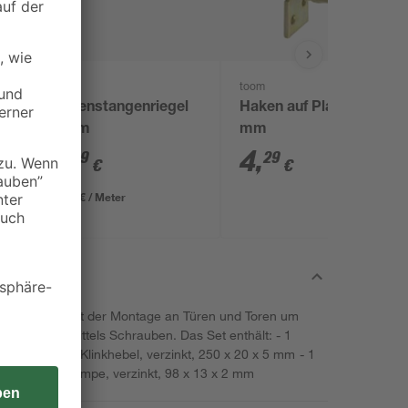
toom
toom
Bolzenstangenriegel
Haken auf Platte Ø 16
40 cm
mm
8
,
4
,
29
29
€
€
20,73 € / Meter
on Connex dient der Montage an Türen und Toren um
die Objekte mittels Schrauben. Das Set enthält: - 1
55 x 57 mm - 1 Klinkhebel, verzinkt, 250 x 20 x 5 mm - 1
mm - 1 Klinkkrampe, verzinkt, 98 x 13 x 2 mm