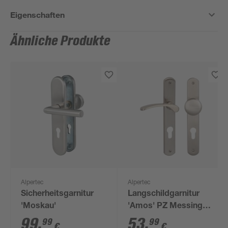
Eigenschaften
Ähnliche Produkte
Alpertec
Alpertec
Sicherheitsgarnitur
Langschildgarnitur
'Moskau'
'Amos' PZ Messing
edelstahlfarben
99
,
53
,
99
99
€
€