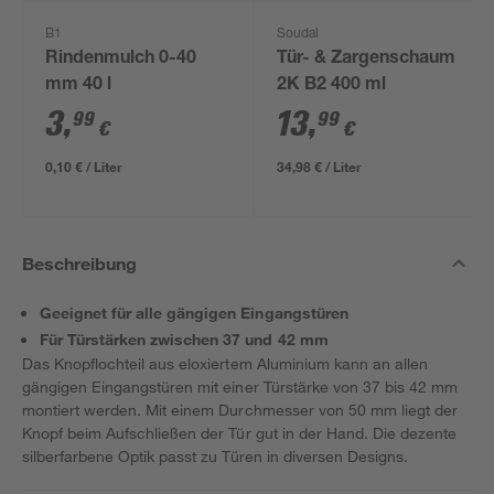
B1
Soudal
Rindenmulch 0-40
Tür- & Zargenschaum
mm 40 l
2K B2 400 ml
3
,
13
,
99
99
€
€
0,10 € / Liter
34,98 € / Liter
Beschreibung
Geeignet für alle gängigen Eingangstüren
Für Türstärken zwischen 37 und 42 mm
Das Knopflochteil aus eloxiertem Aluminium kann an allen
gängigen Eingangstüren mit einer Türstärke von 37 bis 42 mm
montiert werden. Mit einem Durchmesser von 50 mm liegt der
Knopf beim Aufschließen der Tür gut in der Hand. Die dezente
silberfarbene Optik passt zu Türen in diversen Designs.