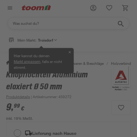
Mein Markt:
Troisdorf
✕
Hier kannst du deinen
, falls er nicht
Markt anpassen
/
Werkstatt & Maschinen
/
Eisenwaren & Beschläge
/
Holzverbinder 
stimmt.
Knopflochteil Aluminium
eloxiert Ø 50 mm
Produktdetails
| Artikelnummer
:
459272
9
,
99
€
inkl. 19% MwSt.
Lieferung nach Hause