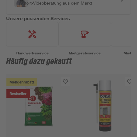
Sofort-Videoberatung aus dem Markt
Unsere passenden Services
Handwerksservice
Mietgeräteservice
Miettra
Häufig dazu gekauft
Mengenrabatt
Bestseller