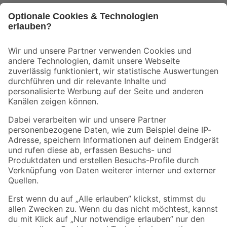
Bleib auf dem Laufenden mit unserem Newsletter
Der toom Newsletter: Keine Angebote und Aktionen mehr verpassen!
Zur Newsletter Anmeldung
Folge uns
Zahlungsarten
Versandarten
Sicher einkaufen
Jetzt die toom-App herunterladen