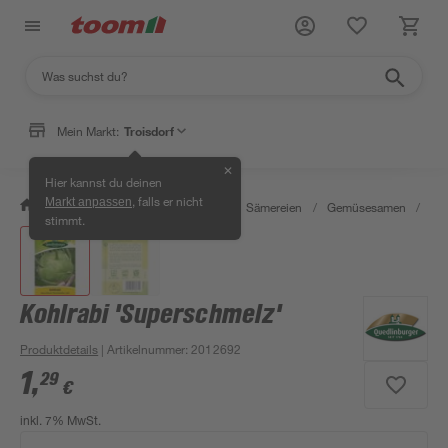
Mein Markt:
Troisdorf
✕
Hier kannst du deinen
, falls er nicht
Markt anpassen
/
Garten & Freizeit
/
Pflanzen
/
Sämereien
/
Gemüsesamen
/
Koh
stimmt.
Kohlrabi 'Superschmelz'
Produktdetails
| Artikelnummer
:
2012692
1
,
29
€
inkl. 7% MwSt.