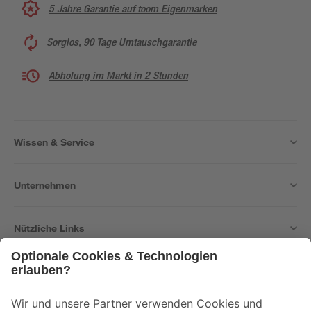
5 Jahre Garantie auf toom Eigenmarken
Sorglos, 90 Tage Umtauschgarantie
Abholung im Markt in 2 Stunden
Wissen & Service
Unternehmen
Nützliche Links
Bleib auf dem Laufenden mit unserem Newsletter
Der toom Newsletter: Keine Angebote und Aktionen mehr verpassen!