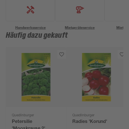
Handwerksservice
Mietgeräteservice
Miettra
Häufig dazu gekauft
Quedlinburger
Quedlinburger
Petersilie
Radies 'Korund'