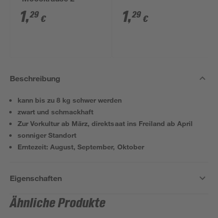
'Mooskrause 2'
1
,
1
,
29
29
€
€
Beschreibung
kann bis zu 8 kg schwer werden
zwart und schmackhaft
Zur Vorkultur ab März, direktsaat ins Freiland ab April
sonniger Standort
Erntezeit: August, September, Oktober
Eigenschaften
Ähnliche Produkte