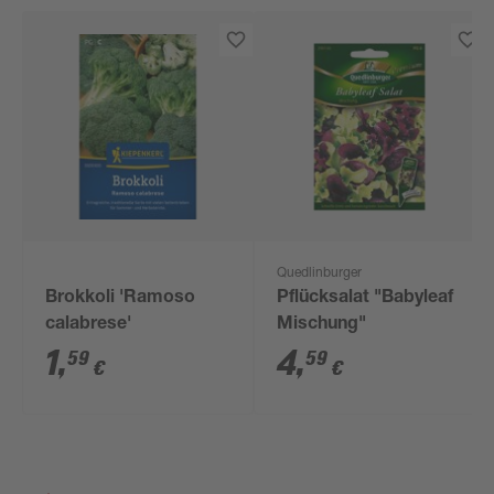
Quedlinburger
Brokkoli 'Ramoso
Pflücksalat "Babyleaf
calabrese'
Mischung"
1
,
4
,
59
59
€
€