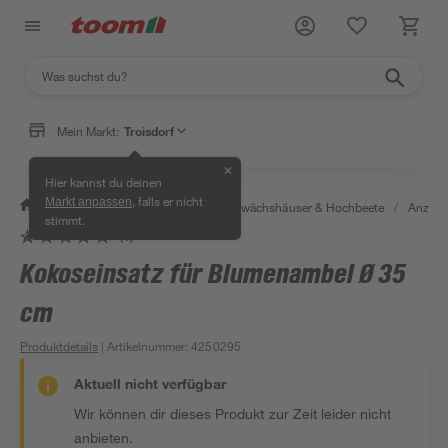
Mein Markt:
Troisdorf
✕
Hier kannst du deinen
, falls er nicht
Markt anpassen
/
Garten & Freizeit
/
Anzucht, Gewächshäuser & Hochbeete
/
Anzuch
stimmt.
(1)
Kokoseinsatz für Blumenambel Ø 35
cm
Produktdetails
| Artikelnummer
:
4250295
Aktuell nicht verfügbar
Wir können dir dieses Produkt zur Zeit leider nicht
anbieten.