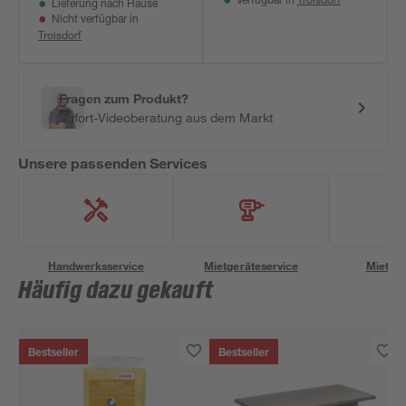
Verfügbar in
Lieferung nach Hause
Nicht verfügbar in
Troisdorf
Fragen zum Produkt?
Sofort-Videoberatung aus dem Markt
Unsere passenden Services
Handwerksservice
Mietgeräteservice
Miettra
Häufig dazu gekauft
Bestseller
Bestseller