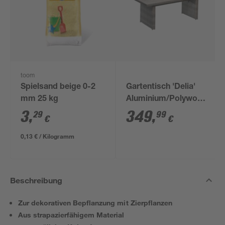
toom
Spielsand beige 0-2
Gartentisch 'Delia'
mm 25 kg
Aluminium/Polywood
94 x 74 x 210 cm
3
,
349
,
29
99
€
€
0,13 € / Kilogramm
Beschreibung
Zur dekorativen Bepflanzung mit Zierpflanzen
Aus strapazierfähigem Material