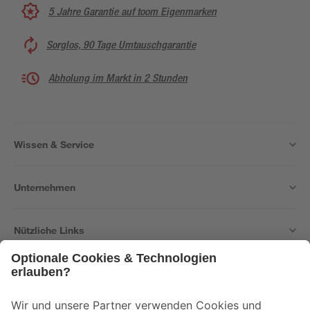
5 Jahre Garantie auf toom Eigenmarken
Sorglos, 90 Tage Umtauschgarantie
Abholung im Markt in 2 Stunden
Wissen & Service
Unternehmen
Nützliche Links
Bleib auf dem Laufenden mit unserem Newsletter
Der toom Newsletter: Keine Angebote und Aktionen mehr verpassen!