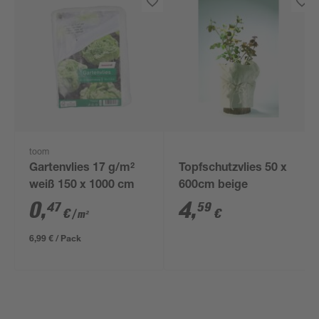
toom
Gartenvlies 17 g/m²
Topfschutzvlies 50 x
weiß 150 x 1000 cm
600cm beige
0
,
4
,
47
59
€
€
/ m²
6,99 € / Pack