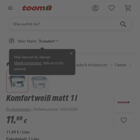
Mein Markt:
Troisdorf
✕
Hier kannst du deinen
, falls er nicht
Markt anpassen
/
Bauen & Renovieren
/
Farben, Lacke & Holzschutz
/
Farben
/
Wan
stimmt.
Komfortweiß matt 1 l
Produktdetails
| Artikelnummer
:
10523529
11
,
99
€
11,99 € / Liter
Paketinhalt:
1 Liter