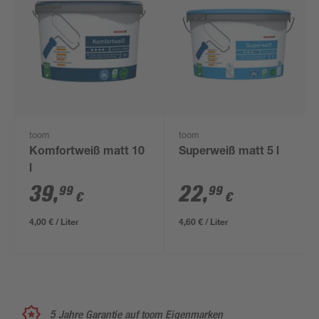
toom
toom
Komfortweiß matt 10
Superweiß matt 5 l
l
39
,
22
,
99
99
€
€
4,00 € / Liter
4,60 € / Liter
5 Jahre Garantie auf toom Eigenmarken