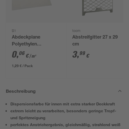
B1
toom
Abdeckplane
Abstreifgitter 27 x 29
Polyethylen
cm
transparent 4 x 5 m
0
,
3
,
06
99
€
€
/ m²
1,29 € / Pack
Beschreibung
Dispersionsfarbe für innen mit extra starker Deckkraft
extrem leicht zu verarbeiten, besonders geringe Tropf-
und Spritzneigung
perfektes Anstrichergebnis, gleichmäßig, strahlend weiß