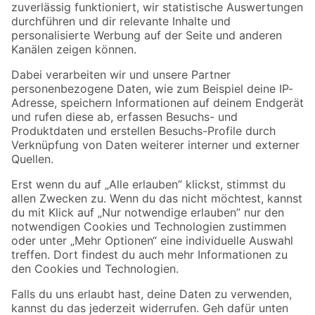
Zur Newsletter Anmeldung
Folge uns
Zahlungsarten
Versandarten
Sicher einkaufen
Jetzt die toom-App herunterladen
Alle Preisangaben in EUR inkl. gesetzl. MwSt.. Die dargestellten Angebote sind unter