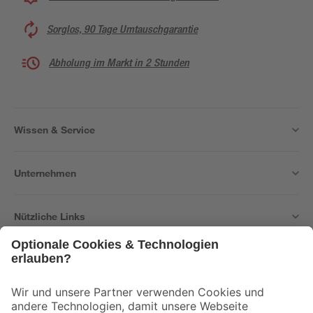
Sorglos, 90 Tage Umtauschgarantie
Abholung im Markt in 2 Stunden
Wissen & Service
Unternehmen
Nützliche Links
Bleib auf dem Laufenden mit unserem Newsletter
Der toom Newsletter: Keine Angebote und Aktionen mehr verpassen!