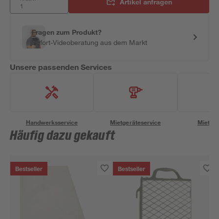
Artikel anfragen
Fragen zum Produkt?
Sofort-Videoberatung aus dem Markt
Unsere passenden Services
Handwerksservice
Mietgeräteservice
Miettra
Häufig dazu gekauft
Bestseller
Bestseller