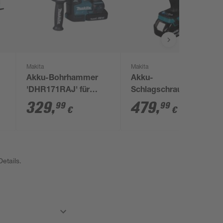
Makita
Makita
Akku-Bohrhammer
Akku-
'DHR171RAJ' für
Schlagschrauber
SDS-Plus, mit 2
'DTW300RTJ' 18 V
329
,
479
,
99
99
€
€
Akkus, 18 V
mit 2 Akkus,
Ladegerät und
MAKPAC Gr.2
etails.