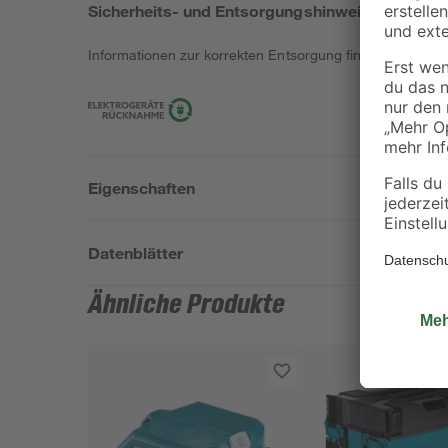
Sicherheits- und Entsorgungshinweise
Informationen zur korrekten Entsorgung findest du
hier
.
Eigenschaften
Datenblätter
Ähnliche Produkte