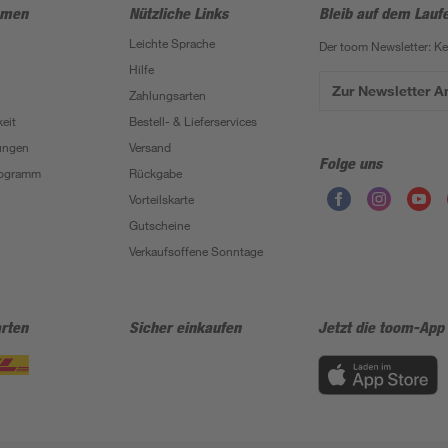
hmen
Nützliche Links
Bleib auf dem Lauf
Leichte Sprache
Der toom Newsletter: K
Hilfe
Zur Newsletter 
Zahlungsarten
eit
Bestell- & Lieferservices
ungen
Versand
Folge uns
Programm
Rückgabe
Vorteilskarte
Gutscheine
Verkaufsoffene Sonntage
rten
Sicher einkaufen
Jetzt die toom-App