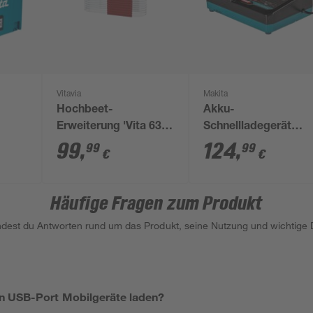
Vitavia
Makita
Hochbeet-
Akku-
Erweiterung 'Vita 630
Schnellladegerät
Stretched' 80 x 63 cm
'DC40RA XGT' 40 V
99
,
124
,
99
99
€
€
rubinrot
Häufige Fragen zum Produkt
indest du Antworten rund um das Produkt, seine Nutzung und wichtige D
n USB-Port Mobilgeräte laden?