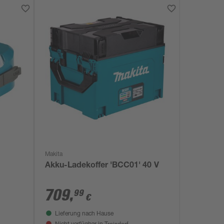
Makita
Akku-Ladekoffer 'BCC01' 40 V
709
,
99
€
Lieferung nach Hause
Troisdorf