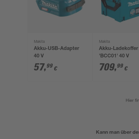
Makita
Makita
Akku-USB-Adapter
Akku-Ladekoffer
40 V
'BCC01' 40 V
57
,
709
,
99
99
€
€
Hier f
Kann man über de