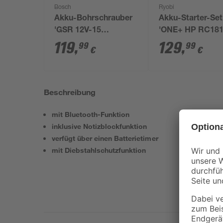
Bosch
Ryobi
Akku-Bohrschrauber
Akku-Starter-Set
'GSR 12V-15
'ONE+ HP RC181
Professional' mit 2
150X' 18 V 5,0 Ah
119
,
129
,
99
99
€
€
Akkus, Tasche und
Akku und Ladege
Zubehörset
Beschreibung
mit Bluetooth-Funktion
inklusive Notizblockfunktion
verfügt über einen Batterietimer
mit Diebstahlschutzfunktion