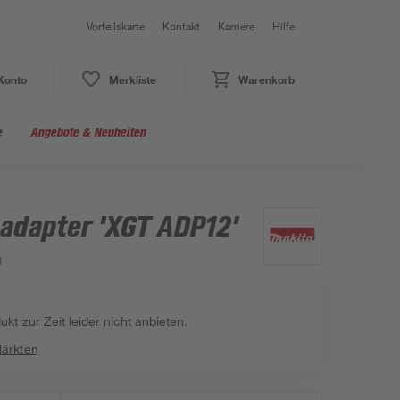
Vorteilskarte
Kontakt
Karriere
Hilfe
Konto
Merkliste
Warenkorb
e
Angebote & Neuheiten
dapter 'XGT ADP12'
1
kt zur Zeit leider nicht anbieten.
Märkten