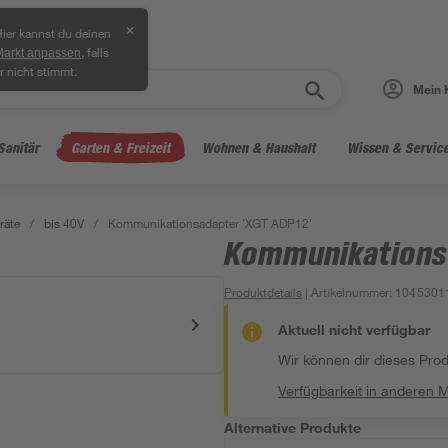
✕
ier kannst du deinen
, falls
Markt anpassen
r nicht stimmt.
Mein 
Sanitär
Garten & Freizeit
Wohnen & Haushalt
Wissen & Servic
räte
/
bis 40V
/
Kommunikationsadapter 'XGT ADP12'
Kommunikationsa
Produktdetails
| Artikelnummer
:
1045301
Aktuell nicht verfügbar
Wir können dir dieses Produ
Verfügbarkeit in anderen 
Alternative Produkte