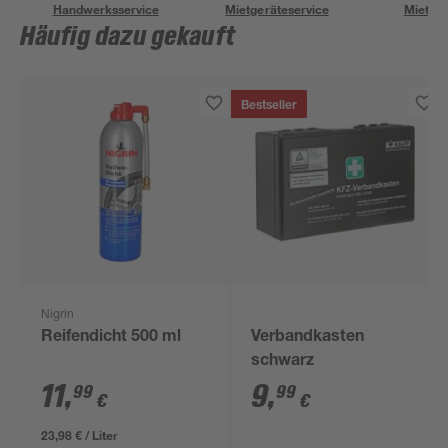
Handwerksservice
Mietgeräteservice
Miettra
Häufig dazu gekauft
Bestseller
Nigrin
Reifendicht 500 ml
Verbandkasten
schwarz
11
,
9
,
99
99
€
€
23,98 € / Liter