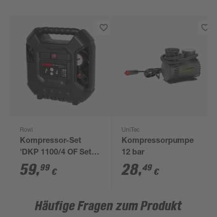
Rowi
UniTec
Kompressor-Set
Kompressorpumpe
'DKP 1100/4 OF Set
12 bar
Compact Air III' 8 bar
59
,
28
,
99
49
€
€
12-teilig
Häufige Fragen zum Produkt