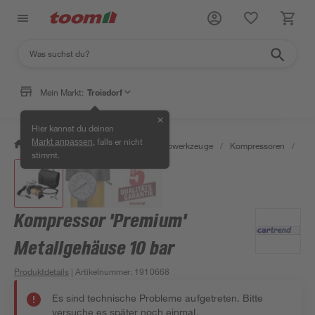
Mein Markt:
Troisdorf
✕
Hier kannst du deinen
, falls er nicht
Markt anpassen
/
Werkstatt & Maschinen
/
Elektrowerkzeuge
/
Kompressoren
/
Akk
stimmt.
Kompressor 'Premium'
Metallgehäuse 10 bar
Produktdetails
| Artikelnummer
:
1910668
Es sind technische Probleme aufgetreten. Bitte
versuche es später noch einmal.