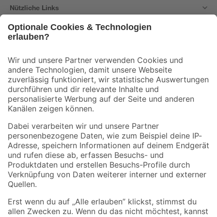
Nützliche Links
Bleib auf dem Laufenden mit unserem Newsletter
Der toom Newsletter: Keine Angebote und Aktionen mehr verpassen!
Zur Newsletter Anmeldung
Folge uns
Zahlungsarten
Versandarten
Sicher einkaufen