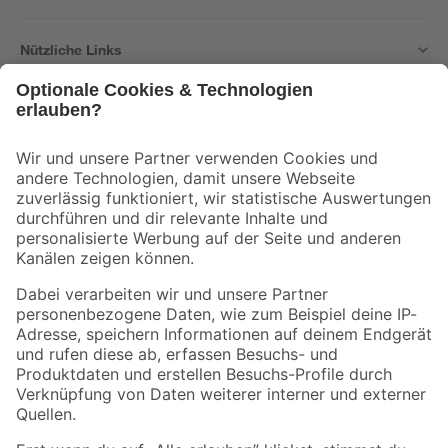
Nützliche Links
Bleib auf dem Laufenden mit unserem Newsletter
Der toom Newsletter: Keine Angebote und Aktionen mehr verpassen!
Zur Newsletter Anmeldung
Folge uns
Zahlungsarten
Versandarten
Sicher einkaufen