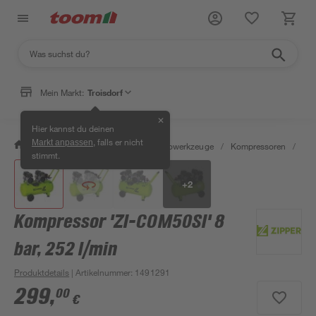
Klicke für die 3D-Ansicht
Mein Markt:
Troisdorf
✕
Hier kannst du deinen
, falls er nicht
Markt anpassen
/
Werkstatt & Maschinen
/
Elektrowerkzeuge
/
Kompressoren
/
Dru
stimmt.
+
2
Kompressor 'ZI-COM50SI' 8
bar, 252 l/min
Produktdetails
| Artikelnummer
:
1491291
299
,
00
€