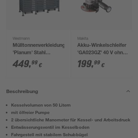
Westmann
Makita
Mülltonnenverkleidung
Akku-Winkelschleifer
'Planum' Stahl
'GA023GZ' 40 V ohne
anthrazit 250 x 90 x
Akku
449
,
199
,
99
99
€
€
150 cm
Beschreibung
Kesselvolumen von 50 Litern
mit ölfreier Pumpe
2 übersichtliche Manometer für Kessel- und Arbeitsdruck
Entwässerungsventil im Kesselboden
Fahrgestell mit stabilem Schubbügel