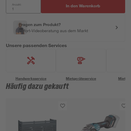
Anzahl:
In den Warenkorb
Fragen zum Produkt?
Sofort-Videoberatung aus dem Markt
Unsere passenden Services
Handwerksservice
Mietgeräteservice
Miettra
Häufig dazu gekauft