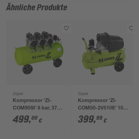
Ähnliche Produkte
Zipper
Zipper
Kompressor 'ZI-
Kompressor 'ZI-
COM90SI' 8 bar, 378
COM50-2V510E' 10
l/min
bar 50 l/min
499
,
399
,
00
99
€
€