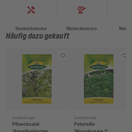
Handwerksservice
Mietgeräteservice
Miettra
Häufig dazu gekauft
Quedlinburger
Quedlinburger
Pfluecksalat
Petersilie