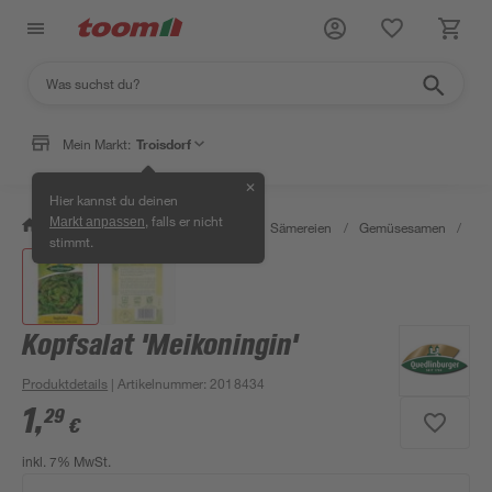
Mein Markt:
Troisdorf
✕
Hier kannst du deinen
, falls er nicht
Markt anpassen
/
Garten & Freizeit
/
Pflanzen
/
Sämereien
/
Gemüsesamen
/
Kop
stimmt.
Kopfsalat 'Meikoningin'
Produktdetails
| Artikelnummer
:
2018434
1
,
29
€
inkl. 7% MwSt.