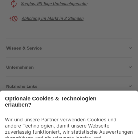
Sorglos, 90 Tage Umtauschgarantie
Abholung im Markt in 2 Stunden
Wissen & Service
Unternehmen
Nützliche Links
Bleib auf dem Laufenden mit unserem Newsletter
Der toom Newsletter: Keine Angebote und Aktionen mehr verpassen!
Zur Newsletter Anmeldung