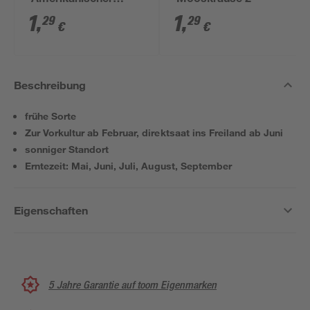
'Amerikanischer
'Mooskrause 2'
brauner'
1
,
1
,
29
29
€
€
Beschreibung
frühe Sorte
Zur Vorkultur ab Februar, direktsaat ins Freiland ab Juni
sonniger Standort
Erntezeit: Mai, Juni, Juli, August, September
Eigenschaften
5 Jahre Garantie auf toom Eigenmarken