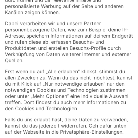
Folge uns
Zahlungsarten
Versandarten
Sicher einkaufen
Jetzt die toom-App herunterladen
Alle Preisangaben in EUR inkl. gesetzl. MwSt.. Die dargestellten Angebote sind unter
Umständen nicht in allen Märkten verfügbar. Die angegebenen Verfügbarkeiten beziehen
sich auf den unter "Mein Markt" ausgewählten toom Baumarkt. Alle Angebote und