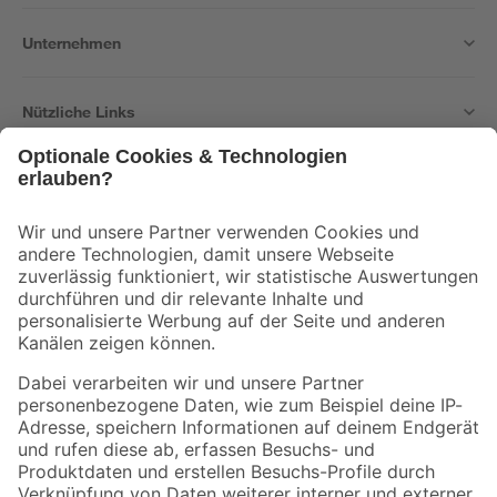
Unternehmen
Nützliche Links
Bleib auf dem Laufenden mit unserem Newsletter
Der toom Newsletter: Keine Angebote und Aktionen mehr verpassen!
Zur Newsletter Anmeldung
Folge uns
Zahlungsarten
Versandarten