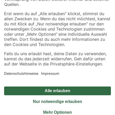
Sicher einkaufen
Jetzt die toom-App herunterladen
Alle Preisangaben in EUR inkl. gesetzl. MwSt.. Die dargestellten Angebote sind unter
Umständen nicht in allen Märkten verfügbar. Die angegebenen Verfügbarkeiten beziehen
sich auf den unter "Mein Markt" ausgewählten toom Baumarkt. Alle Angebote und
Produkte nur solange der Vorrat reicht.
*Paketversand ab 59 € versandkostenfrei, gilt nicht für Artikel mit Speditionsversand, hier
fallen zusätzliche Versandkosten an.
Datenschutz
Privatsphäre
Impressum
AGB
Nutzungsbedingungen
Widerrufsrecht
Vertrag widerrufen
Barrierefreiheit
© 2026 toom Baumarkt GmbH