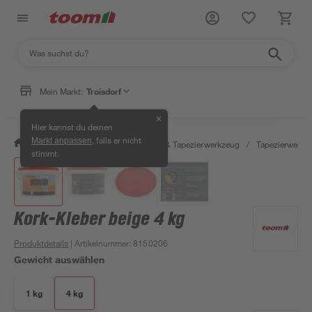
Mein Markt:
Troisdorf
✕
Hier kannst du deinen
, falls er nicht
Markt anpassen
/
Wohnen & Haushalt
/
Tapeten & Tapezierwerkzeug
/
Tapezierwerkz
stimmt.
Kork-Kleber beige 4 kg
Produktdetails
| Artikelnummer
:
8150206
Gewicht auswählen
1 kg
4 kg