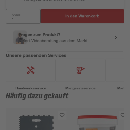
Anzahl:
In den Warenkorb
Fragen zum Produkt?
Sofort-Videoberatung aus dem Markt
Unsere passenden Services
Handwerksservice
Mietgeräteservice
Miettra
Häufig dazu gekauft