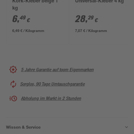
Kork-Kleber beige 1
Universal-Kleber 4 kg
kg
6
,
28
,
49
29
€
€
6,49 € / Kilogramm
7,07 € / Kilogramm
5 Jahre Garantie auf toom Eigenmarken
Sorglos, 90 Tage Umtauschgarantie
Abholung im Markt in 2 Stunden
Wissen & Service