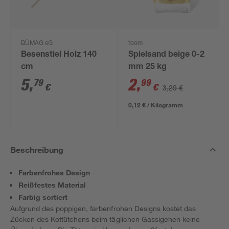
BÜMAG eG
toom
Besenstiel Holz 140
Spielsand beige 0-2
cm
mm 25 kg
5
,
2
,
79
99
€
€
3,29 €
0,12 € / Kilogramm
Beschreibung
Farbenfrohes Design
Reißfestes Material
Farbig sortiert
Aufgrund des poppigen, farbenfrohen Designs kostet das
Zücken des Kottütchens beim täglichen Gassigehen keine