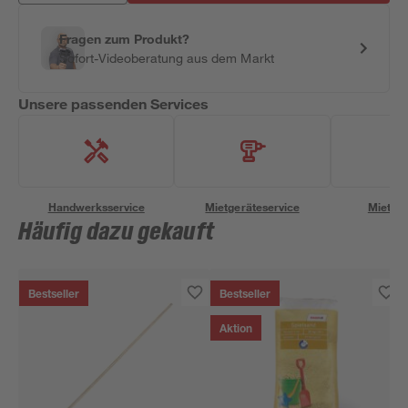
Fragen zum Produkt?
Sofort-Videoberatung aus dem Markt
Unsere passenden Services
Handwerksservice
Mietgeräteservice
Miettra
Häufig dazu gekauft
Bestseller
Bestseller
Aktion