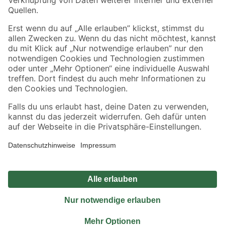
Sicher einkaufen
Jetzt die toom-App herunterladen
Alle Preisangaben in EUR inkl. gesetzl. MwSt.. Die dargestellten Angebote sind unter
Umständen nicht in allen Märkten verfügbar. Die angegebenen Verfügbarkeiten beziehen
sich auf den unter "Mein Markt" ausgewählten toom Baumarkt. Alle Angebote und
Produkte nur solange der Vorrat reicht.
*Paketversand ab 59 € versandkostenfrei, gilt nicht für Artikel mit Speditionsversand, hier
fallen zusätzliche Versandkosten an.
Datenschutz
Privatsphäre
Impressum
AGB
Nutzungsbedingungen
Widerrufsrecht
Vertrag widerrufen
Barrierefreiheit
© 2026 toom Baumarkt GmbH