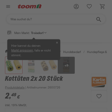
Mein Markt:
Troisdorf
✕
Hier kannst du deinen
, falls er nicht
Markt anpassen
/
Garten & Freizeit
/
Tierbedarf
/
Hundebedarf
/
Hundepflege & -h
stimmt.
+
9
Kottüten 2x 20 Stück
Produktdetails
| Artikelnummer
:
2600726
2
,
49
€
inkl. 19% MwSt.