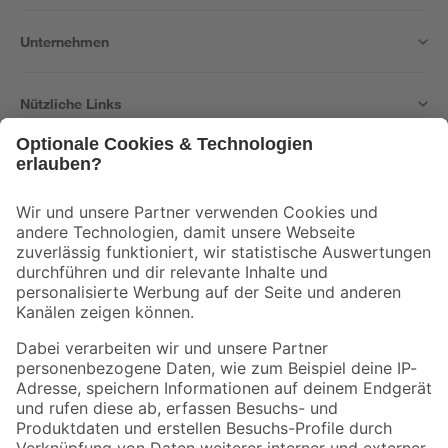
Unternehmen
Nützliche Links
Bleib auf dem Laufenden mit unserem Newsletter
Der toom Newsletter: Keine Angebote und Aktionen mehr verpassen!
Zur Newsletter Anmeldung
Folge uns
Zahlungsarten
Versandarten