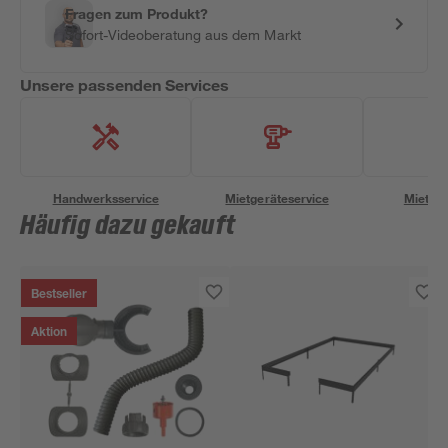
Fragen zum Produkt?
Sofort-Videoberatung aus dem Markt
Unsere passenden Services
Handwerksservice
Mietgeräteservice
Miettra
Häufig dazu gekauft
Bestseller
Aktion