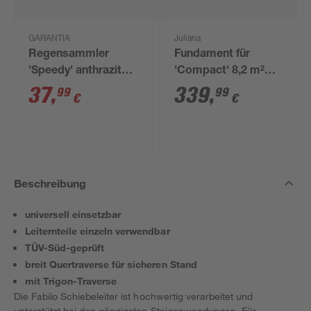
GARANTIA
Juliana
Regensammler
Fundament für
'Speedy' anthrazit
'Compact' 8,2 m²
inkl. Zubehör
Gewächshaus
37
,
339
,
99
99
€
€
Beschreibung
universell einsetzbar
Leiternteile einzeln verwendbar
TÜV-Süd-geprüft
breit Quertraverse für sicheren Stand
mit Trigon-Traverse
Die Fabilo Schiebeleiter ist hochwertig verarbeitet und
unterstützt bei den gängigsten Steiganwendungen. Für