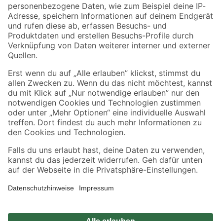
Zahlungsarten
Versandarten
Sicher einkaufen
Jetzt die toom-App herunterladen
Alle Preisangaben in EUR inkl. gesetzl. MwSt.. Die dargestellten Angebote sind unter
Umständen nicht in allen Märkten verfügbar. Die angegebenen Verfügbarkeiten beziehen
sich auf den unter "Mein Markt" ausgewählten toom Baumarkt. Alle Angebote und
Produkte nur solange der Vorrat reicht.
*Paketversand ab 59 € versandkostenfrei, gilt nicht für Artikel mit Speditionsversand, hier
fallen zusätzliche Versandkosten an.
Datenschutz
Privatsphäre
Impressum
AGB