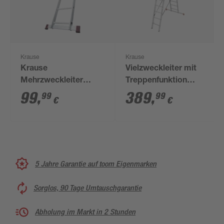
Krause
Krause
Krause
Vielzweckleiter mit
Mehrzweckleiter
Treppenfunktion
'Corda' 2 x 8
'Tribilo' 3 x 12
99
,
389
,
99
99
€
€
Sprossen
Sprossen
5 Jahre Garantie auf toom Eigenmarken
Sorglos, 90 Tage Umtauschgarantie
Abholung im Markt in 2 Stunden