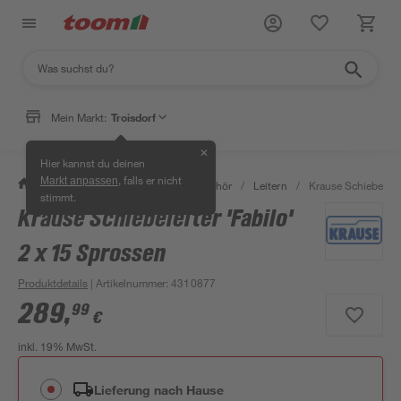
Mein Markt:
Troisdorf
✕
Hier kannst du deinen
, falls er nicht
Markt anpassen
/
Bauen & Renovieren
/
Bauzubehör
/
Leitern
/
Krause Schiebeleite
stimmt.
Krause Schiebeleiter 'Fabilo'
2 x 15 Sprossen
Produktdetails
| Artikelnummer
:
4310877
289
,
99
€
inkl. 19% MwSt.
Lieferung nach Hause