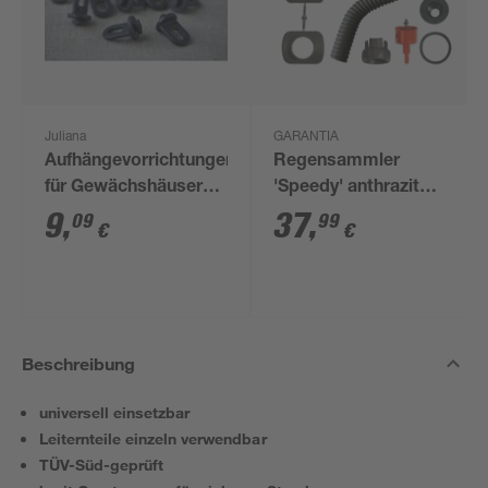
Juliana
GARANTIA
Aufhängevorrichtungen
Regensammler
für Gewächshäuser
'Speedy' anthrazit
schwarz 20 Stück
inkl. Zubehör
9
,
37
,
09
99
€
€
Beschreibung
universell einsetzbar
Leiternteile einzeln verwendbar
TÜV-Süd-geprüft