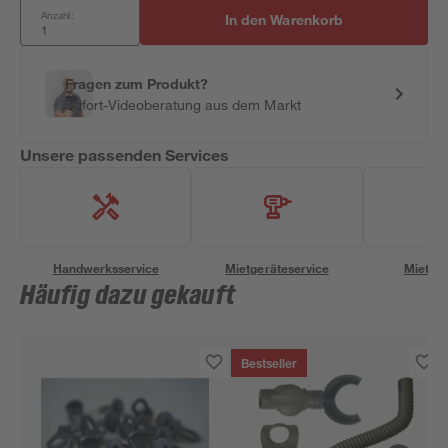
Anzahl:
In den Warenkorb
Fragen zum Produkt?
Sofort-Videoberatung aus dem Markt
Unsere passenden Services
Handwerksservice
Mietgeräteservice
Miettra
Häufig dazu gekauft
Bestseller