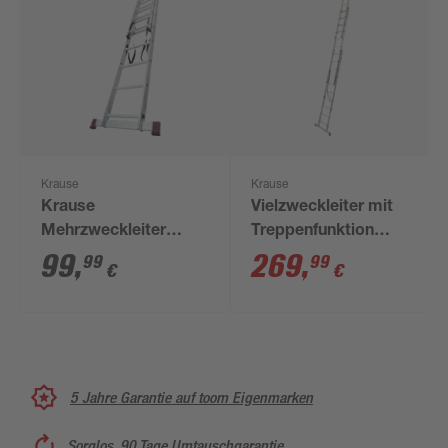
Krause
Krause
Krause
Vielzweckleiter mit
Mehrzweckleiter
Treppenfunktion
'Corda' 2 x 8
'Tribilo' 3 x 10
99
,
269
,
99
99
€
€
Sprossen
Sprossen
5 Jahre Garantie auf toom Eigenmarken
Sorglos, 90 Tage Umtauschgarantie