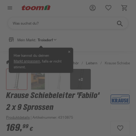
Mein Markt:
Troisdorf
✕
Hier kannst du deinen
, falls er nicht
Markt anpassen
/
Bauen & Renovieren
/
Bauzubehör
/
Leitern
/
Krause Schiebeleite
stimmt.
+
2
Krause Schiebeleiter 'Fabilo'
2 x 9 Sprossen
Produktdetails
| Artikelnummer
:
4310875
169
,
99
€