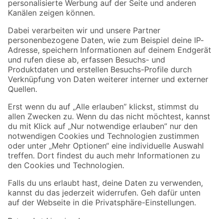
Folge uns
Zahlungsarten
Versandarten
Sicher einkaufen
Jetzt die toom-App herunterladen
Alle Preisangaben in EUR inkl. gesetzl. MwSt.. Die dargestellten Angebote sind unter
Umständen nicht in allen Märkten verfügbar. Die angegebenen Verfügbarkeiten beziehen
sich auf den unter "Mein Markt" ausgewählten toom Baumarkt. Alle Angebote und
Produkte nur solange der Vorrat reicht.