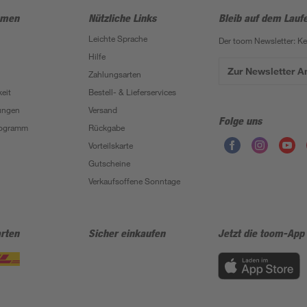
hmen
Nützliche Links
Bleib auf dem Lauf
Leichte Sprache
Der toom Newsletter: K
Hilfe
Zur Newsletter 
Zahlungsarten
eit
Bestell- & Lieferservices
ungen
Versand
Folge uns
Programm
Rückgabe
Vorteilskarte
Gutscheine
Verkaufsoffene Sonntage
rten
Sicher einkaufen
Jetzt die toom-App