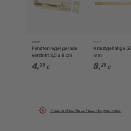
toom
toom
Fensterriegel gerade
Kreuzgehänge 5
verzinkt 2,5 x 8 cm
mm
4
,
8
,
39
29
€
€
5 Jahre Garantie auf toom Eigenmarken