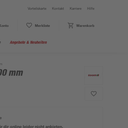
Vorteilskarte
Kontakt
Karriere
Hilfe
Konto
Merkliste
Warenkorb
e
Angebote & Neuheiten
mm
500 mm
e
 dir online leider nicht anbieten.