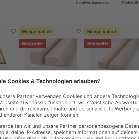
Handwerksservice
Mietgerät
Mengenrabatt
Mengenrabatt
Bestseller
Bestseller
binderholz
binderholz
tte
Rahmen sägerau
Latte gehobelt 2000 
2000 x 58 x 38 mm
44 x 24 mm
90 x
3
,
3
,
98
98
€
€
1,99 € / Meter
1,99 € / Meter