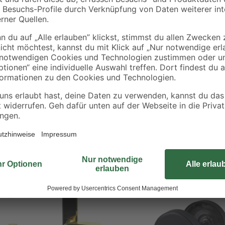
Befestigen Sie das Kreuzgehänge
Das Kreuzgehänge stabilisiert Ih
Ihrem Tor. Durch das Scharnier b
Dank der gelb verzinkten Oberflä
ideal für den Außenbereich geeign