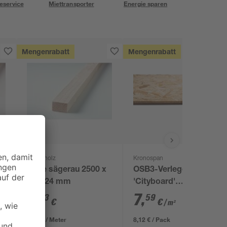
eservice
Miettransporter
Energie sparen
Mengenrabatt
Mengenrabatt
binderholz
Kronospan
x
Latte sägerau 2500 x
OSB3-Verlegeplatte
48 x 24 mm
'Cityboard'
ungeschliffen 1690 x
2
,
7
,
23
59
€
€
/ m²
634 x 15 mm
0,89 € / Meter
8,12 € / Pack