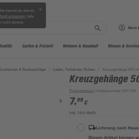
✕
ier kannst du deinen
, falls
Markt anpassen
r nicht stimmt.
Mein 
Sanitär
Garten & Freizeit
Wohnen & Haushalt
Wissen & Servic
lzverbinder & Baubeschläge
/
Laden, Torbänder, Kloben
/
Kreuzgehänge 500 
Kreuzgehänge 
Produktdetails
| Artikelnummer
:
501105
7
,
99
€
inkl. 19% MwSt.
Lieferung nach Haus
Diesen Artikel können wir