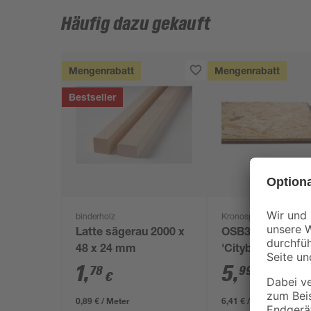
Häufig dazu gekauft
Mengenrabatt
Mengenrabatt
Bestseller
binderholz
Kronospan
Latte sägerau 2000 x
OSB3-Verlegepla
48 x 24 mm
'Cityboard'
ungeschliffen 16
1
,
5
,
78
99
€
€
/ m²
634 x 12 mm
0,89 € / Meter
6,41 € / Pack