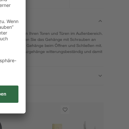
 von Connex an Ihren Toren und Türen im Außenbereich.
re Tore. Montieren Sie das Gehänge mit Schrauben an
ewegt sich das Gehänge beim Öffnen und Schließen mit.
che ist das Kreuzgehänge witterungsbeständig und damit
et.