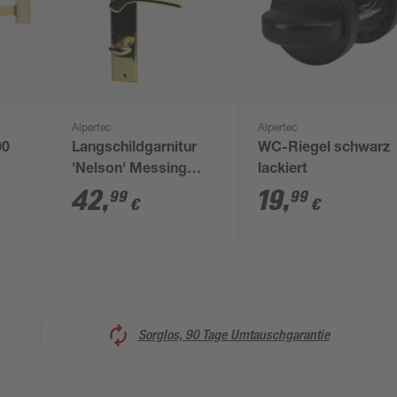
Alpertec
Alpertec
00
Langschildgarnitur
WC-Riegel schwarz
'Nelson' Messing
lackiert
poliert, für Bad/WC
42
,
19
,
99
99
€
€
Sorglos, 90 Tage Umtauschgarantie