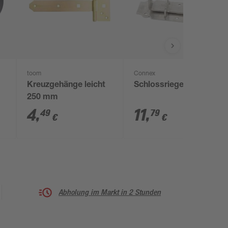
toom
Connex
Kreuzgehänge leicht
Schlossriegel gerade
250 mm
4
,
11
,
49
79
€
€
Abholung im Markt in 2 Stunden