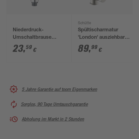
Schütte
Niederdruck-
Spültischarmatur
Umschaltbrause
'London' ausziehbar
verchromt 1/2"
edelstahlfarben
23
,
89
,
59
99
€
€
5 Jahre Garantie auf toom Eigenmarken
Sorglos, 90 Tage Umtauschgarantie
Abholung im Markt in 2 Stunden