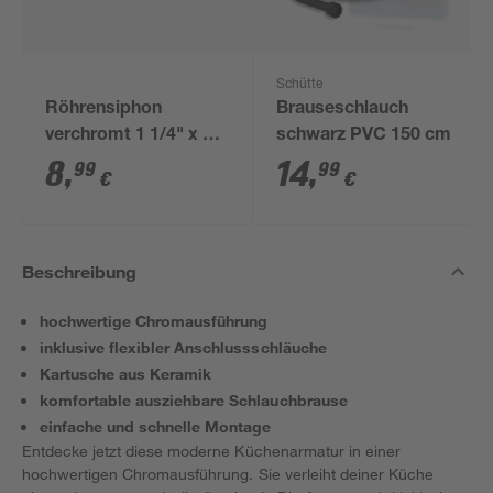
Schütte
Röhrensiphon
Brauseschlauch
verchromt 1 1/4" x 32
schwarz PVC 150 cm
mm
8
,
14
,
99
99
€
€
Beschreibung
hochwertige Chromausführung
inklusive flexibler Anschlussschläuche
Kartusche aus Keramik
komfortable ausziehbare Schlauchbrause
einfache und schnelle Montage
Entdecke jetzt diese moderne Küchenarmatur in einer
hochwertigen Chromausführung. Sie verleiht deiner Küche