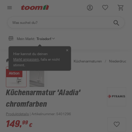
Mein Markt:
Troisdorf
✕
Hier kannst du deinen
, falls er nicht
Markt anpassen
/
Wohnen & Haushalt
/
Küche
/
Küchenarmaturen
/
Niederdruckar
stimmt.
Aktion
Küchenarmatur 'Aladia'
chromfarben
Produktdetails
| Artikelnummer
:
5401296
149
,
99
€