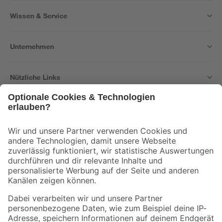
Wissen & Service
Unternehmen
Nützliche Links
Bleib auf dem Laufenden mit unserem Newsletter
Der toom Newsletter: Keine Angebote und Aktionen mehr verpassen!
Zur Newsletter Anmeldung
Folge uns