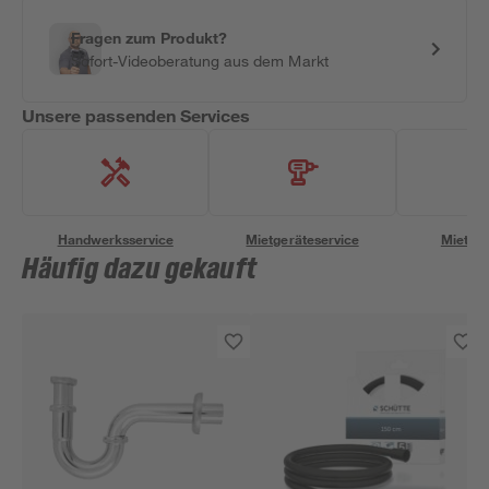
Fragen zum Produkt?
Sofort-Videoberatung aus dem Markt
Unsere passenden Services
Handwerksservice
Mietgeräteservice
Miettra
Häufig dazu gekauft