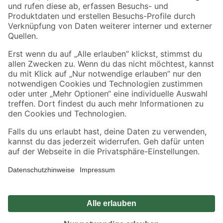
Zahlungsarten
Versandarten
Sicher einkaufen
Jetzt die toom-App herunterladen
Alle Preisangaben in EUR inkl. gesetzl. MwSt.. Die dargestellten Angebote sind unter
Umständen nicht in allen Märkten verfügbar. Die angegebenen Verfügbarkeiten beziehen
sich auf den unter "Mein Markt" ausgewählten toom Baumarkt. Alle Angebote und
Produkte nur solange der Vorrat reicht.
*Paketversand ab 59 € versandkostenfrei, gilt nicht für Artikel mit Speditionsversand, hier
fallen zusätzliche Versandkosten an.
Datenschutz
Privatsphäre
Impressum
AGB
Nutzungsbedingungen
Widerrufsrecht
Vertrag widerrufen