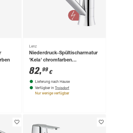
Lenz
r
Niederdruck-Spültischarmatur
arben
'Kela' chromfarben
schwenkbar 26 cm
82
,
99
€
Lieferung nach Hause
Troisdorf
Verfügbar in
Nur wenige verfügbar