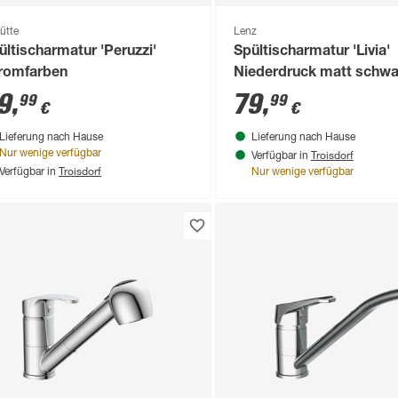
ütte
Lenz
ültischarmatur 'Peruzzi'
Spültischarmatur 'Livia'
romfarben
Niederdruck matt schwa
herausziehbarer
9
,
79
,
99
99
€
€
Geschirrbrause
Lieferung nach Hause
Lieferung nach Hause
Troisdorf
Nur wenige verfügbar
Verfügbar in
Troisdorf
Verfügbar in
Nur wenige verfügbar