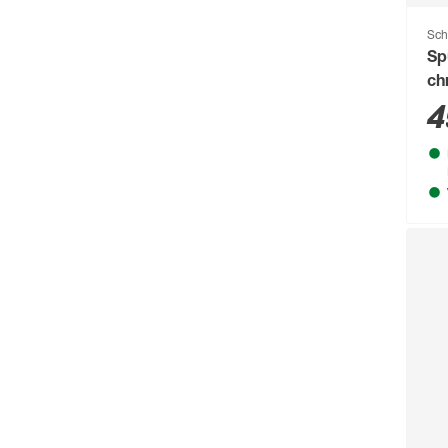
Sch
Sp
ch
4