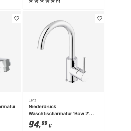
(1)
Lenz
armatur
Niederdruck-
Waschtischarmatur 'Bow 2'
chromfarben 28,2 cm
94
,
99
€