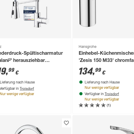
z
Hansgrohe
ederdruck-Spültischarmatur
Einhebel-Küchenmische
alani²' herausziehbar
'Zesis 150 M33' chromf
romfarben 43,6 cm
19
,
134
,
99
99
€
€
Lieferung nach Hause
Lieferung nach Hause
Troisdorf
Nur wenige verfügbar
Verfügbar in
Troisdorf
Nur wenige verfügbar
Verfügbar in
Nur wenige verfügbar
(1)