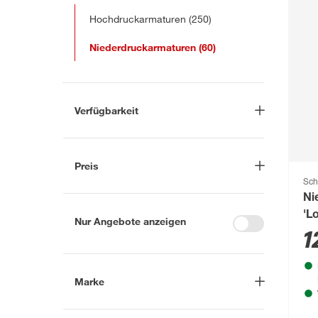
Hochdruckarmaturen
(250)
Niederdruckarmaturen
(60)
Verfügbarkeit
Lieferung nach Hause
(33)
In Troisdorf verfügbar
(32)
Preis
Auf Wunsch in Troisdorf
Sch
bestellbar
(18)
-
€
Ni
Anderen Markt auswählen
'L
Nur Angebote anzeigen
ed
1
Marke
Nach