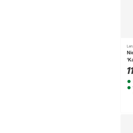
Len
Ni
'K
ch
1