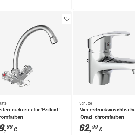
ütte
Schütte
ederdruckarmatur 'Brillant'
Niederdruckwaschtisch
romfarben
'Orazi' chromfarben
9
,
62
,
99
99
€
€