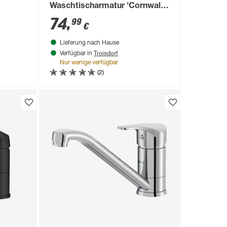
Waschtischarmatur 'Cornwall'
chromfarben
74
,
99
€
Lieferung nach Hause
Troisdorf
Verfügbar in
Nur wenige verfügbar
(2)