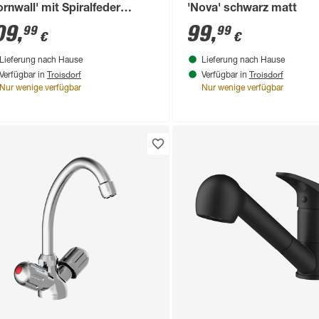
ornwall' mit Spiralfeder
'Nova' schwarz matt
romfarben
09
,
99
,
99
99
€
€
Lieferung nach Hause
Lieferung nach Hause
Troisdorf
Troisdorf
Verfügbar in
Verfügbar in
Nur wenige verfügbar
Nur wenige verfügbar