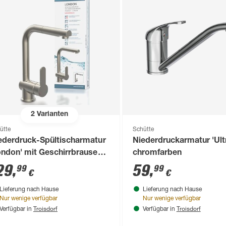
2
Varianten
ütte
Schütte
ederdruck-Spültischarmatur
Niederdruckarmatur 'Ult
ondon' mit Geschirrbrause
chromfarben
elstahlfarben
29
,
59
,
99
99
€
€
Lieferung nach Hause
Lieferung nach Hause
Nur wenige verfügbar
Nur wenige verfügbar
Troisdorf
Troisdorf
Verfügbar in
Verfügbar in