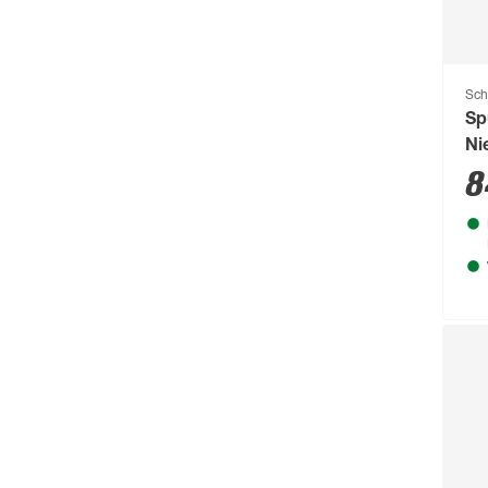
Sch
Sp
Ni
he
8
Ge