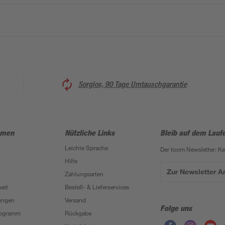
Sorglos, 90 Tage Umtauschgarantie
hmen
Nützliche Links
Bleib auf dem Lauf
Leichte Sprache
Der toom Newsletter: K
Hilfe
Zur Newsletter 
Zahlungsarten
eit
Bestell- & Lieferservices
ungen
Versand
Folge uns
Programm
Rückgabe