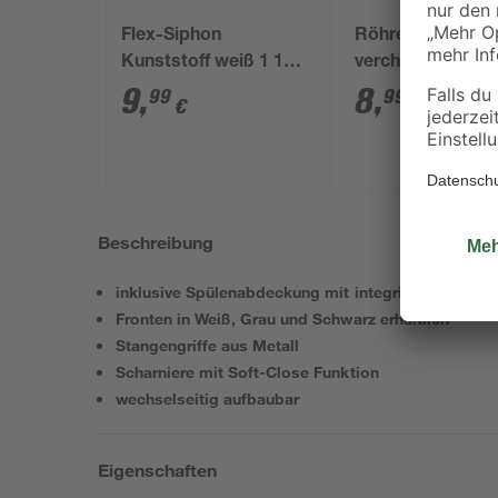
Flex-Siphon
Röhrensiphon
Kunststoff weiß 1 1/2'
verchromt 1 1/4"
x 40/50 mm
mm
9
,
8
,
99
99
€
€
Beschreibung
inklusive Spülenabdeckung mit integrierter Edels
Fronten in Weiß, Grau und Schwarz erhältlich
Stangengriffe aus Metall
Scharniere mit Soft-Close Funktion
wechselseitig aufbaubar
Eigenschaften