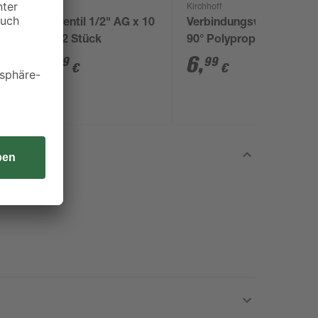
Kirchhoff
10
Eckventil 1/2" AG x 10
Verbindungswinkel
mm 2 Stück
90° Polypropylen 25 x
25 mm
6
,
6
,
99
99
€
€