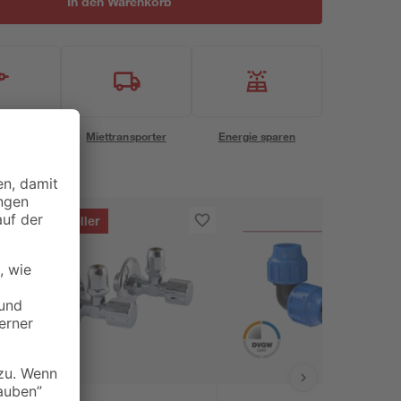
In den Warenkorb
eservice
Miettransporter
Energie sparen
Bestseller