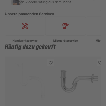
Sofort-Videoberatung aus dem Markt
Unsere passenden Services
Handwerksservice
Mietgeräteservice
Miettra
Häufig dazu gekauft