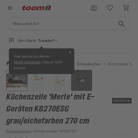
Mein Markt:
Troisdorf
✕
Hier kannst du deinen
, falls er nicht
Markt anpassen
/
Wohnen & Haushalt
/
Küche
/
Einbauküchen
/
Küchenzeile 'Mer
stimmt.
+
6
Küchenzeile 'Merle' mit E-
Geräten KB270ESG
grau/eichefarben 270 cm
Produktdetails
| Artikelnummer
:
10495707