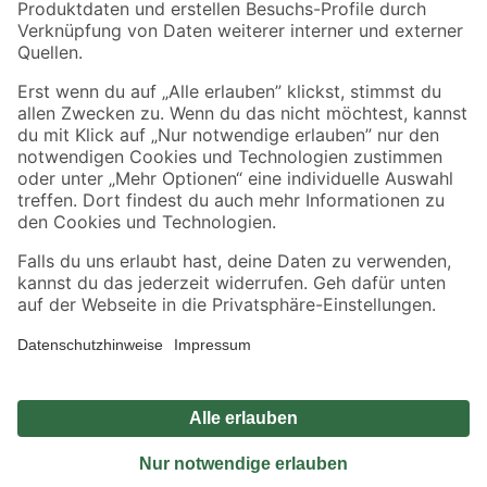
Sicher einkaufen
Jetzt die toom-App herunterladen
Alle Preisangaben in EUR inkl. gesetzl. MwSt.. Die dargestellten Angebote sind unter
Umständen nicht in allen Märkten verfügbar. Die angegebenen Verfügbarkeiten beziehen
sich auf den unter "Mein Markt" ausgewählten toom Baumarkt. Alle Angebote und
Produkte nur solange der Vorrat reicht.
*Paketversand ab 59 € versandkostenfrei, gilt nicht für Artikel mit Speditionsversand, hier
fallen zusätzliche Versandkosten an.
Datenschutz
Privatsphäre
Impressum
AGB
Nutzungsbedingungen
Widerrufsrecht
Vertrag widerrufen
Barrierefreiheit