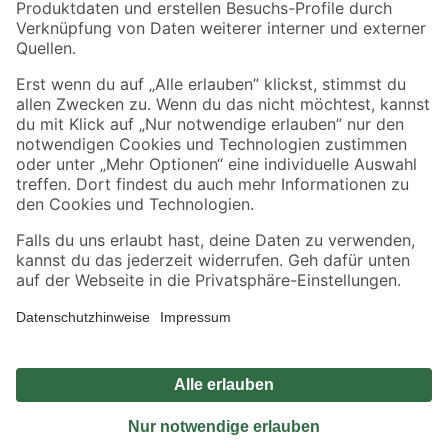
Sicher einkaufen
Jetzt die toom-App herunterladen
Alle Preisangaben in EUR inkl. gesetzl. MwSt.. Die dargestellten Angebote sind unter
Umständen nicht in allen Märkten verfügbar. Die angegebenen Verfügbarkeiten beziehen
sich auf den unter "Mein Markt" ausgewählten toom Baumarkt. Alle Angebote und
Produkte nur solange der Vorrat reicht.
*Paketversand ab 59 € versandkostenfrei, gilt nicht für Artikel mit Speditionsversand, hier
fallen zusätzliche Versandkosten an.
Datenschutz
Privatsphäre
Impressum
AGB
Nutzungsbedingungen
Widerrufsrecht
Vertrag widerrufen
Barrierefreiheit