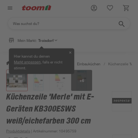
Mein Markt:
Troisdorf
✕
Hier kannst du deinen
, falls er nicht
Markt anpassen
/
Wohnen & Haushalt
/
Küche
/
Einbauküchen
/
Küchenzeile 'Mer
stimmt.
+
6
Küchenzeile 'Merle' mit E-
Geräten KB300ESWS
weiß/eichefarben 300 cm
Produktdetails
| Artikelnummer
:
10495759