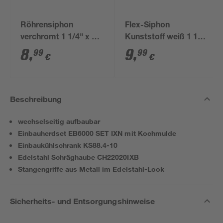
Röhrensiphon
Flex-Siphon
verchromt 1 1/4" x 32
Kunststoff weiß 1 1/2'
mm
x 40/50 mm
8
,
9
,
99
99
€
€
Beschreibung
wechselseitig aufbaubar
Einbauherdset EB6000 SET IXN mit Kochmulde
Einbaukühlschrank KS88.4-10
Edelstahl Schräghaube CH22020IXB
Stangengriffe aus Metall im Edelstahl-Look
Sicherheits- und Entsorgungshinweise