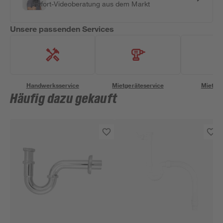
Sofort-Videoberatung aus dem Markt
Unsere passenden Services
Handwerksservice
Mietgeräteservice
Miettra
Häufig dazu gekauft