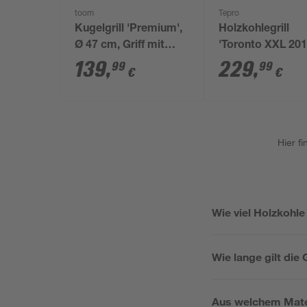
toom
Tepro
Kugelgrill 'Premium',
Holzkohlegrill
Ø 47 cm, Griff mit
'Toronto XXL 201
Hitzeschutz
152 x 137 x 73 c
139
,
229
,
99
99
€
€
Hier f
Wie viel Holzkohle
Wie lange gilt die 
Aus welchem Materi