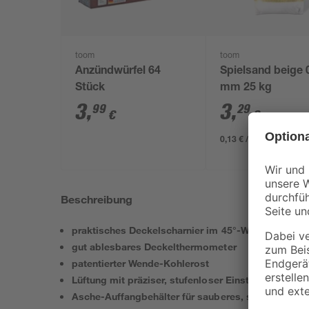
toom
toom
Anzündwürfel 64
Spielsand beige 
Stück
mm 25 kg
3
,
3
,
99
29
€
€
0,13 € / Kilogramm
Beschreibung
praktisches Deckelscharnier im 45°-Winkel zu öffn
gut ablesbares Deckelthermometer
patentierter Wende-Kohlerost
Lüftung mit präziser, stufenloser Einstellung
Asche-Auffangbehälter für sauberes, staubfreies Gr