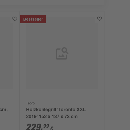
Bestseller
Tepro
 cm,
Holzkohlegrill 'Toronto XXL
2019' 152 x 137 x 73 cm
229
,
99
€