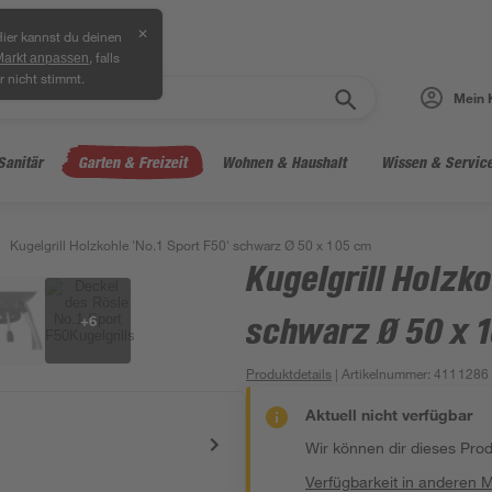
✕
ier kannst du deinen
, falls
Markt anpassen
r nicht stimmt.
Mein 
Sanitär
Garten & Freizeit
Wohnen & Haushalt
Wissen & Servic
Kugelgrill Holzkohle 'No.1 Sport F50' schwarz Ø 50 x 105 cm
Kugelgrill Holzko
+
6
schwarz Ø 50 x 
Produktdetails
| Artikelnummer
:
4111286
Aktuell nicht verfügbar
Wir können dir dieses Produ
Verfügbarkeit in anderen 