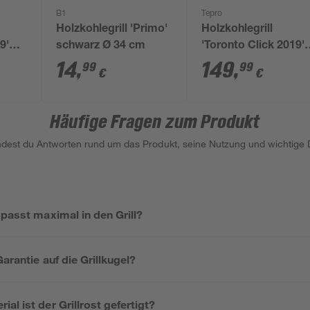
B1
Tepro
Holzkohlegrill 'Primo'
Holzkohlegrill
9'
schwarz Ø 34 cm
'Toronto Click 2019'
m
schwarz 115 x 107 x
14
,
149
,
99
99
€
€
67 cm
Häufige Fragen zum Produkt
indest du Antworten rund um das Produkt, seine Nutzung und wichtige D
 passt maximal in den Grill?
Garantie auf die Grillkugel?
al ist der Grillrost gefertigt?