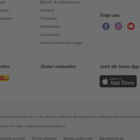
eit
Bestell- & Lieferservices
ungen
Versand
Folge uns
Programm
Rückgabe
Vorteilskarte
Gutscheine
Verkaufsoffene Sonntage
rten
Sicher einkaufen
Jetzt die toom-App
sind unter Umständen nicht in allen Märkten verfügbar. Die angegebenen Verfügbarkeiten beziehen s
ersand, hier fallen zusätzliche Versandkosten an.
gsbedingungen
Widerrufsrecht
Vertrag widerrufen
Barrierefreiheit