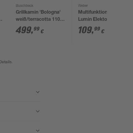
Buschbeck
Weber
Grillkamin 'Bologna'
Multifunktions-Set für
weiß/terracotta 110 x
Lumin Elektogrill 4-
210 x 65 cm
teilig
499
,
109
,
99
99
€
€
etails.