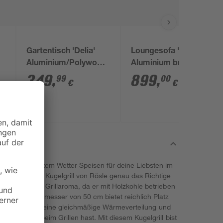
Gartentisch 'Delia'
Loungesofa 'Delia'
Aluminium/Polywood
Aluminium braun/grau
94 x 74 x 210 cm
274 x 188 cm
349
,
899
,
99
00
€
€
n, bei schönstem Wetter Speisen für deine Liebsten im
ann ist dieser Kugelgrill von Rösle genau das Richtige
as klassische Grillaroma, da er mit Holzkohle betrieben
it einem Durchmesser von 50 cm bietet reichlich Platz
s Stahl sorgt für eine gleichmäßige Wärmeverteilung und
ange Freude beim Grillen hast. Mit diesem Kugelgrill bist