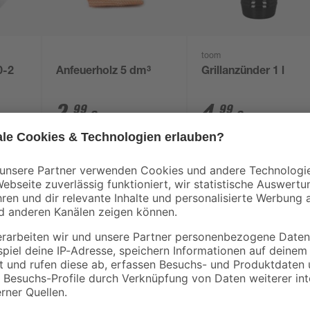
toom
0-2
Anfeuerholz 5 dm³
Grillanzünder 1 l
2
,
4
,
99
99
€
€
598,00 € / m³
4,99 € / Liter
Kannst du auch nicht darauf warte
en
Freien zum Brutzeln zu bringen? D
für dich! Du bekommst garantiert d
wird. Die großzügige Grillfläche m
für dein Grillgut. Der Grillrost au
illen
ist besonders langlebig, damit du l