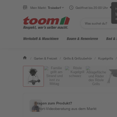
Mein Markt:
Troisdorf
Geöffnet bis 20:00 Uhr
H
e
Werkstatt & Maschinen
Bauen & Renovieren
Bad & 
/
Garten & Freizeit
/
Grills & Grillzubehör
/
Kugelgrills
/
Fragen zum Produkt?
Sofort-Videoberatung aus dem Markt