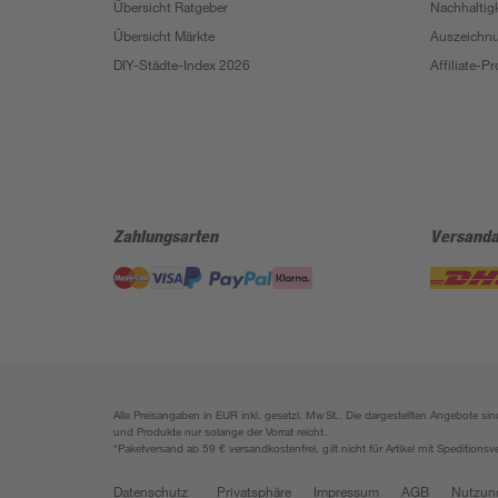
Übersicht Ratgeber
Nachhaltigk
Übersicht Märkte
Auszeichn
DIY-Städte-Index 2026
Affiliate-
Zahlungsarten
Versanda
Alle Preisangaben in EUR inkl. gesetzl. MwSt.. Die dargestellten Angebote 
und Produkte nur solange der Vorrat reicht.
*Paketversand ab 59 € versandkostenfrei, gilt nicht für Artikel mit Speditionsv
Datenschutz
Privatsphäre
Impressum
AGB
Nutzun