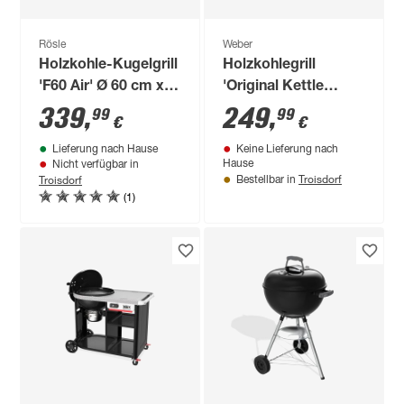
Rösle
Weber
Holzkohle-Kugelgrill
Holzkohlegrill
'F60 Air' Ø 60 cm x
'Original Kettle
112,5 cm
Premium' schwarz
339
,
249
,
99
99
€
€
65 x 67 x 107 cm
Lieferung nach Hause
Keine Lieferung nach
Hause
Nicht verfügbar in
Troisdorf
Troisdorf
Bestellbar in
(1)