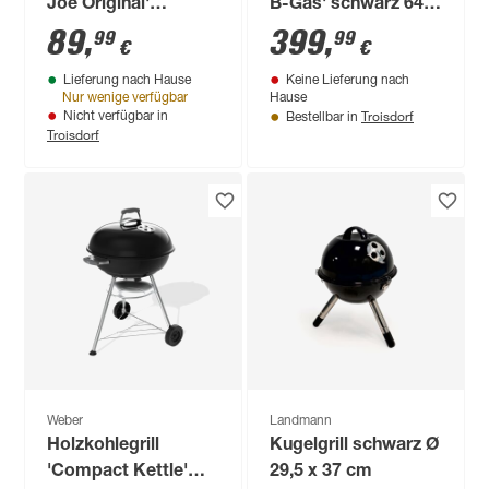
Joe Original'
B-Gas' schwarz 64,6
schwarz Ø 37 x 43,2
x 110,1 x 101,3 cm
89
,
399
,
99
99
€
€
cm
Lieferung nach Hause
Keine Lieferung nach
Nur wenige verfügbar
Hause
Troisdorf
Nicht verfügbar in
Bestellbar in
Troisdorf
Weber
Landmann
Holzkohlegrill
Kugelgrill schwarz Ø
'Compact Kettle'
29,5 x 37 cm