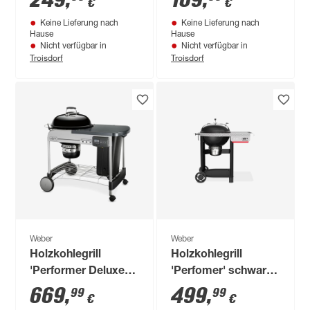
249
,
169
,
€
€
cm
Keine Lieferung nach
Keine Lieferung nach
Hause
Hause
Nicht verfügbar in
Nicht verfügbar in
Troisdorf
Troisdorf
Weber
Weber
Holzkohlegrill
Holzkohlegrill
'Performer Deluxe
'Perfomer' schwarz
GBS®' schwarz
102 x 71 x 114 cm
669
,
499
,
99
99
€
€
121,9 x 110,5 x 76,2