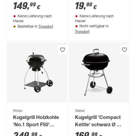
schwarz 58 x 63 x 94
149
,
19
,
99
90
€
€
cm
Keine Lieferung nach
Keine Lieferung nach
Hause
Hause
Troisdorf
Nicht verfügbar in
Bestellbar in
Troisdorf
Rösle
Weber
Kugelgrill Holzkohle
Kugelgrill 'Compact
'No.1 Sport F50'
Kettle' schwarz Ø 57
schwarz Ø 50 x 105
x 94 cm
99
99