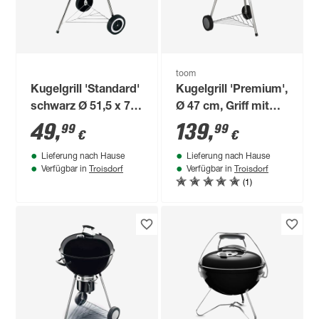
toom
Kugelgrill 'Standard'
Kugelgrill 'Premium',
schwarz Ø 51,5 x 72
Ø 47 cm, Griff mit
cm
Hitzeschutz
49
,
139
,
99
99
€
€
Lieferung nach Hause
Lieferung nach Hause
Troisdorf
Troisdorf
Verfügbar in
Verfügbar in
(1)