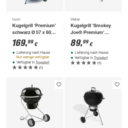
toom
Weber
Kugelgrill 'Premium'
Kugelgrill 'Smokey
schwarz Ø 57 x 60
Joe® Premium'
cm
schwarz Ø 37 x 43,2
169
,
89
,
99
99
€
€
cm
Lieferung nach Hause
Lieferung nach Hause
Troisdorf
Nur wenige verfügbar
Verfügbar in
Troisdorf
(1)
Verfügbar in
(1)