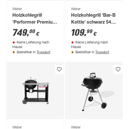
Weber
Weber
Holzkohlegrill
Holzkohlegrill 'Bar-B
'Performer Premium
Kettle' schwarz 54 x
Smart' schwarz 121
58 x 91 cm
749
,
109
,
00
99
€
€
x 71 x 114 cm
Keine Lieferung nach
Keine Lieferung nach
Hause
Hause
Troisdorf
Troisdorf
Bestellbar in
Bestellbar in
Weber
Weber