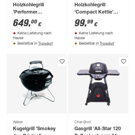
Holzkohlegrill
Holzkohlegrill
'Performer
'Compact Kettle'
Premium' schwarz
schwarz 54 x 54 x 88
649
,
99
,
00
99
€
€
121 x 71 x 114 cm
cm
Keine Lieferung nach
Keine Lieferung nach
Hause
Hause
Troisdorf
Troisdorf
Bestellbar in
Bestellbar in
Weber
Char-Broil
Kugelgrill 'Smokey
Gasgrill 'All-Star 120