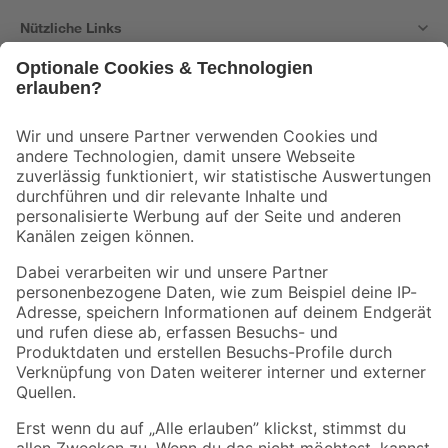
Nützliche Links
Bleib auf dem Laufenden mit unserem Newsletter
Der toom Newsletter: Keine Angebote und Aktionen mehr verpassen!
Zur Newsletter Anmeldung
Folge uns
Zahlungsarten
Versandarten
Sicher einkaufen