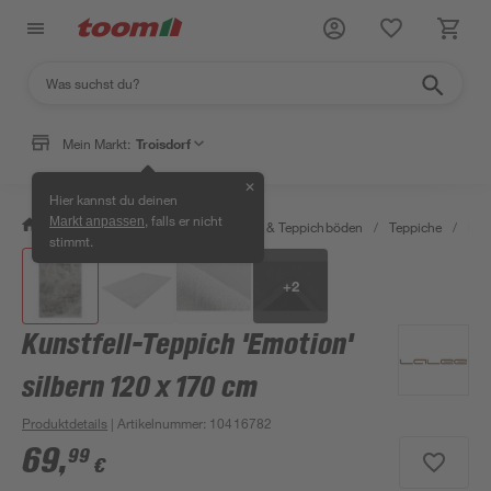
Mein Markt:
Troisdorf
✕
Hier kannst du deinen
, falls er nicht
Markt anpassen
/
Wohnen & Haushalt
/
Teppiche & Teppichböden
/
Teppiche
/
Kun
stimmt.
+
2
Kunstfell-Teppich 'Emotion'
silbern 120 x 170 cm
Produktdetails
| Artikelnummer
:
10416782
69
,
99
€