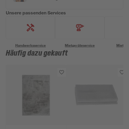
Unsere passenden Services
Handwerksservice
Mietgeräteservice
Miettra
Häufig dazu gekauft