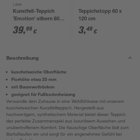
Lalee
Kunstfell-Teppich
Teppichstopp 60 x
'Emotion' silbern 80 x
120 cm
150 cm
39
,
3
,
99
49
€
€
Beschreibung
kuschelweiche Oberfläche
Florhöhe etwa 25 mm
mit Baumwollrücken
geeignet für Fußbodenheizung
Verwandle dein Zuhause in eine Wohlfühloase mit unserem
kuschelweichen Kunstfellteppich. Hergestellt aus
hochwertigem, synthetischem Material bietet dieser Teppich
das perfekte Zusammenspiel aus luxuriösem Aussehen und
unübertroffenem Komfort. Die flauschige Oberfläche lädt zum
Barfußlaufen ein und sorgt für ein angenehmes Gefühl bei