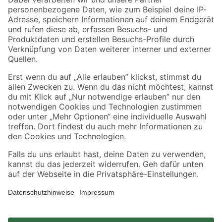
Zahlungsarten
Versandarten
Sicher einkaufen
Jetzt die toom-App herunterladen
Alle Preisangaben in EUR inkl. gesetzl. MwSt.. Die dargestellten Angebote sind unter
Umständen nicht in allen Märkten verfügbar. Die angegebenen Verfügbarkeiten beziehen
sich auf den unter "Mein Markt" ausgewählten toom Baumarkt. Alle Angebote und
Produkte nur solange der Vorrat reicht.
*Paketversand ab 59 € versandkostenfrei, gilt nicht für Artikel mit Speditionsversand, hier
fallen zusätzliche Versandkosten an.