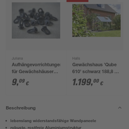
Juliana
Halls
Aufhängevorrichtungen
Gewächshaus 'Qube
für Gewächshäuser
610' schwarz 188,8 x
schwarz 20 Stück
312,6 cm mit 3 mm
9
,
1.199
,
09
00
€
€
Sicherheitsglas
Beschreibung
lebenslang widerstandsfähige Wandpaneele
robuste, rostfreie Aluminiumstruktur