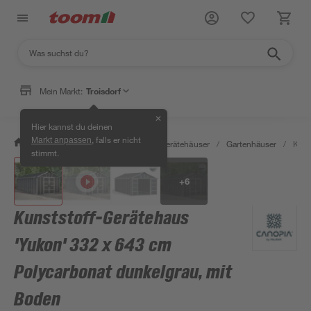
Mein Markt:
Troisdorf
✕
Hier kannst du deinen
, falls er nicht
Markt anpassen
/
Garten & Freizeit
/
Garten- & Gerätehäuser
/
Gartenhäuser
/
Kuns
stimmt.
+
6
Kunststoff-Gerätehaus
'Yukon' 332 x 643 cm
Polycarbonat dunkelgrau, mit
Boden