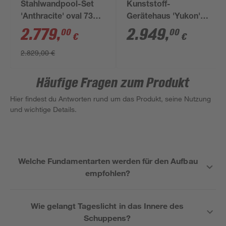
Stahlwandpool-Set
Kunststoff-
'Anthracite' oval 730 ×
Gerätehaus 'Yukon'
375 × 132 cm
332 x 643 cm
2.779
,
2.949
,
00
00
€
€
Polycarbonat
2.829,00 €
dunkelgrau, ohne
Boden
Häufige Fragen zum Produkt
Hier findest du Antworten rund um das Produkt, seine Nutzung
und wichtige Details.
Welche Fundamentarten werden für den Aufbau
empfohlen?
Wie gelangt Tageslicht in das Innere des
Schuppens?