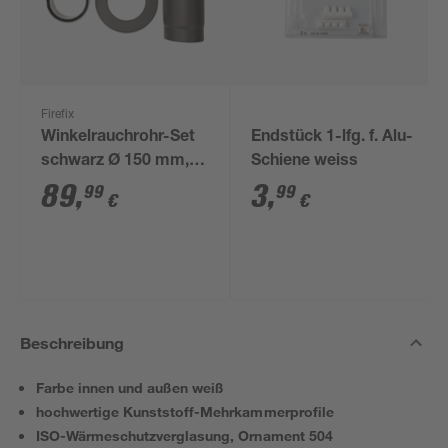
Firefix
Winkelrauchrohr-Set
Endstück 1-lfg. f. Alu-
schwarz Ø 150 mm,
Schiene weiss
3-teilig
89
,
3
,
99
99
€
€
Beschreibung
Farbe innen und außen weiß
hochwertige Kunststoff-Mehrkammerprofile
ISO-Wärmeschutzverglasung, Ornament 504