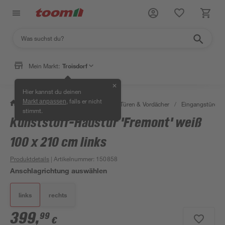
Mein Markt:
Troisdorf
✕
Hier kannst du deinen
, falls er nicht
Markt anpassen
/
Bauen & Renovieren
/
Fenster, Türen & Vordächer
/
Eingangstüren
stimmt.
Kunststoff-Haustür 'Fremont' weiß
100 x 210 cm links
Produktdetails
| Artikelnummer
:
150858
Anschlagrichtung auswählen
links
rechts
399
,
99
€