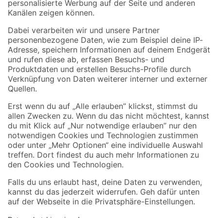
Folge uns
Zahlungsarten
Versandarten
Sicher einkaufen
Jetzt die toom-App herunterladen
Alle Preisangaben in EUR inkl. gesetzl. MwSt.. Die dargestellten Angebote sind unter
Umständen nicht in allen Märkten verfügbar. Die angegebenen Verfügbarkeiten beziehen
sich auf den unter "Mein Markt" ausgewählten toom Baumarkt. Alle Angebote und
Produkte nur solange der Vorrat reicht.