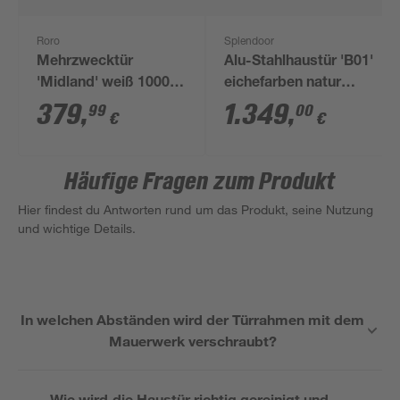
Roro
Splendoor
Mehrzwecktür
Alu-Stahlhaustür 'B01'
'Midland' weiß 1000 x
eichefarben natur
2000 mm DIN R
rechts 110 x 210 cm
379
,
1.349
,
99
00
€
€
Häufige Fragen zum Produkt
Hier findest du Antworten rund um das Produkt, seine Nutzung
und wichtige Details.
In welchen Abständen wird der Türrahmen mit dem
Mauerwerk verschraubt?
Wie wird die Haustür richtig gereinigt und