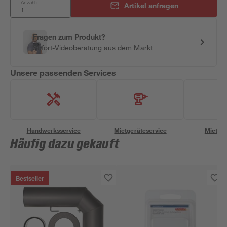
Anzahl:
Artikel anfragen
Fragen zum Produkt?
Sofort-Videoberatung aus dem Markt
Unsere passenden Services
Handwerksservice
Mietgeräteservice
Miettra
Häufig dazu gekauft
Bestseller