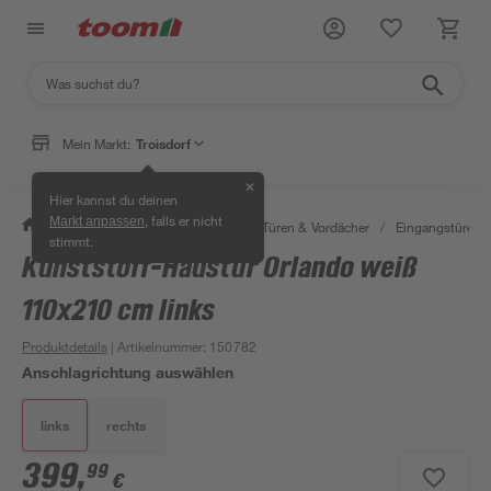
Mein Markt:
Troisdorf
✕
Hier kannst du deinen
, falls er nicht
Markt anpassen
/
Bauen & Renovieren
/
Fenster, Türen & Vordächer
/
Eingangstüren
stimmt.
Kunststoff-Haustür Orlando weiß
110x210 cm links
Produktdetails
| Artikelnummer
:
150782
Anschlagrichtung auswählen
links
rechts
399
,
99
€