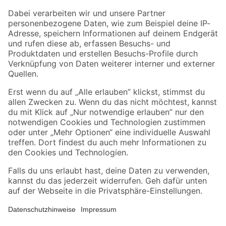
Zahlungsarten
Versandarten
Sicher einkaufen
Jetzt die toom-App herunterladen
Alle Preisangaben in EUR inkl. gesetzl. MwSt.. Die dargestellten Angebote sind unter
Umständen nicht in allen Märkten verfügbar. Die angegebenen Verfügbarkeiten beziehen
sich auf den unter "Mein Markt" ausgewählten toom Baumarkt. Alle Angebote und
Produkte nur solange der Vorrat reicht.
*Paketversand ab 59 € versandkostenfrei, gilt nicht für Artikel mit Speditionsversand, hier
fallen zusätzliche Versandkosten an.