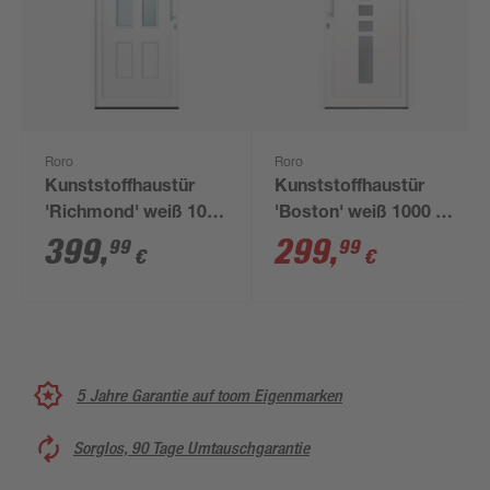
Roro
Roro
Kunststoffhaustür
Kunststoffhaustür
'Richmond' weiß 1000
'Boston' weiß 1000 x
x 2100 mm DIN R
2100 mm DIN L
399
,
299
,
99
99
€
€
5 Jahre Garantie auf toom Eigenmarken
Sorglos, 90 Tage Umtauschgarantie