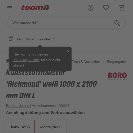
Mein Markt:
Troisdorf
✕
Hier kannst du deinen
, falls er nicht
Markt anpassen
/
Bauen & Renovieren
/
Fenster, Türen & Vordächer
/
Eingangstüren
stimmt.
Kunststoffhaustür
'Richmond' weiß 1000 x 2100
mm DIN L
Produktdetails
| Artikelnummer
:
150591
Anschlagrichtung und Farbe auswählen
links | Weiß
rechts | Weiß