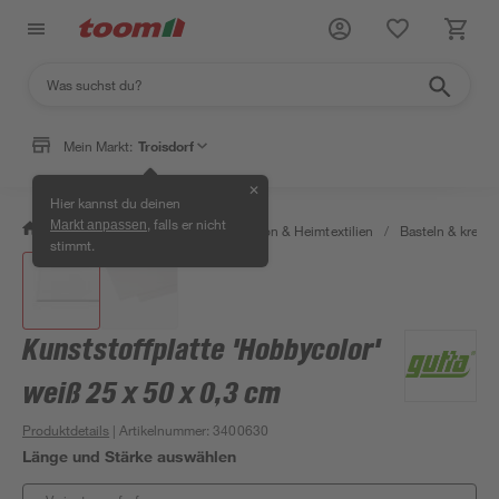
Mein Markt:
Troisdorf
✕
Hier kannst du deinen
, falls er nicht
Markt anpassen
/
Wohnen & Haushalt
/
Dekoration & Heimtextilien
/
Basteln & kreati
stimmt.
Kunststoffplatte 'Hobbycolor'
weiß 25 x 50 x 0,3 cm
Produktdetails
| Artikelnummer
:
3400630
Länge und Stärke auswählen