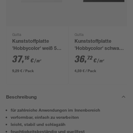
Gutta
Gutta
Kunststoffplatte
Kunststoffplatte
'Hobbycolor' weiß 50
'Hobbycolor' schwarz
x 50 x 0,3 cm
25 x 50 x 0,3 cm
37
,
36
,
16
72
€
€
/ m²
/ m²
9,29 € / Pack
4,59 € / Pack
Beschreibung
für zahlreiche Anwendungen im Innenbereich
verformbar, einfach zu verarbeiten
leicht, stabil und schlagzäh
feuchtigkeitsbeständig und quellfest