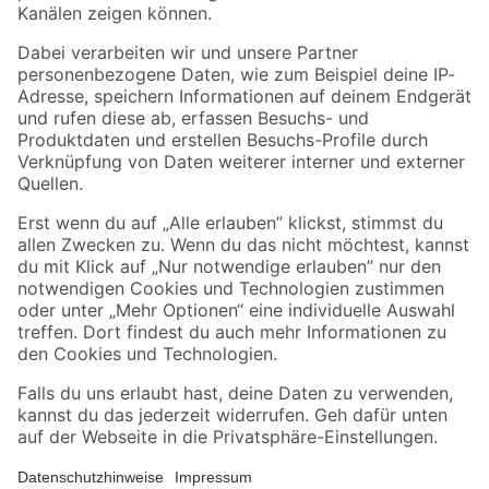
Folge uns
Zahlungsarten
Versandarten
Sicher einkaufen
Jetzt die toom-App herunterladen
Alle Preisangaben in EUR inkl. gesetzl. MwSt.. Die dargestellten Angebote sind unter
Umständen nicht in allen Märkten verfügbar. Die angegebenen Verfügbarkeiten beziehen
sich auf den unter "Mein Markt" ausgewählten toom Baumarkt. Alle Angebote und
Produkte nur solange der Vorrat reicht.
*Paketversand ab 59 € versandkostenfrei, gilt nicht für Artikel mit Speditionsversand, hier