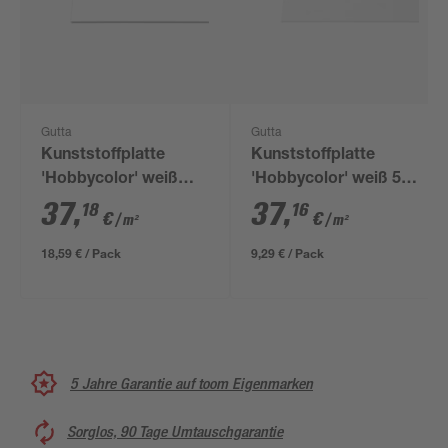
Gutta
Gutta
Kunststoffplatte
Kunststoffplatte
'Hobbycolor' weiß
'Hobbycolor' weiß 50
100 x 50 x 0,3 cm
x 50 x 0,3 cm
37
,
37
,
18
16
€
€
/ m²
/ m²
18,59 € / Pack
9,29 € / Pack
5 Jahre Garantie auf toom Eigenmarken
Sorglos, 90 Tage Umtauschgarantie