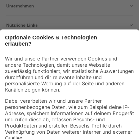
Unternehmen
Nützliche Links
Bleib auf dem Laufenden mit unserem Newsletter
Der toom Newsletter: Keine Angebote und Aktionen mehr verpassen!
Zur Newsletter Anmeldung
Folge uns
Zahlungsarten
Versandarten