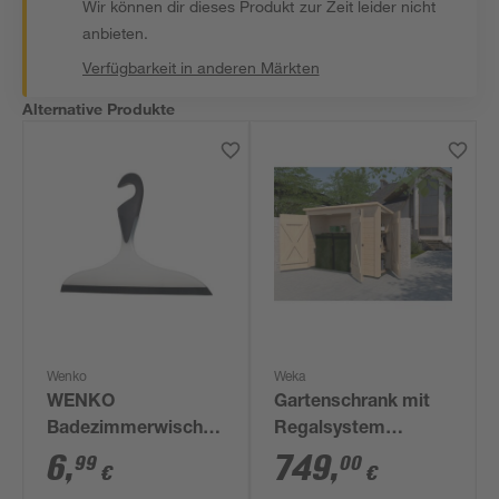
Wir können dir dieses Produkt zur Zeit leider nicht
anbieten.
Verfügbarkeit in anderen Märkten
Alternative Produkte
Wenko
Weka
WENKO
Gartenschrank mit
Badezimmerwischer
Regalsystem
Loano Schwarz, mit
naturfarben 215 x
6
,
749
,
99
00
€
€
Haken
152 x 95 cm