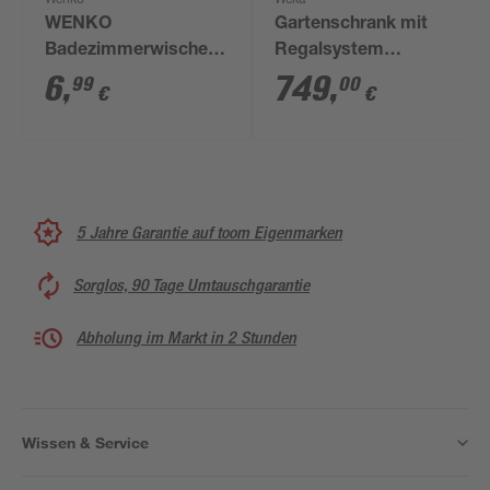
Wenko
Weka
WENKO
Gartenschrank mit
Badezimmerwischer
Regalsystem
Loano Schwarz, mit
naturfarben 215 x 152
6
,
749
,
99
00
€
€
Haken
x 95 cm
5 Jahre Garantie auf toom Eigenmarken
Sorglos, 90 Tage Umtauschgarantie
Abholung im Markt in 2 Stunden
Wissen & Service