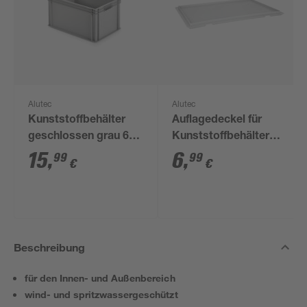
Alutec
Alutec
Kunststoffbehälter
Auflagedeckel für
geschlossen grau 60
Kunststoffbehälter
x 40 x 32 cm
grau 60 x 40 cm
15
,
6
,
99
99
€
€
Beschreibung
für den Innen- und Außenbereich
wind- und spritzwassergeschützt