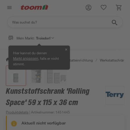
Mein Markt:
Troisdorf
✕
Hier kannst du deinen
, falls er nicht
Markt anpassen
/
Werkstatt & Maschinen
/
Werkstatteinrichtung
/
Werkstattschränke
stimmt.
Kunststoffschrank 'Rolling
Space' 59 x 115 x 36 cm
Produktdetails
| Artikelnummer
:
1451445
Aktuell nicht verfügbar