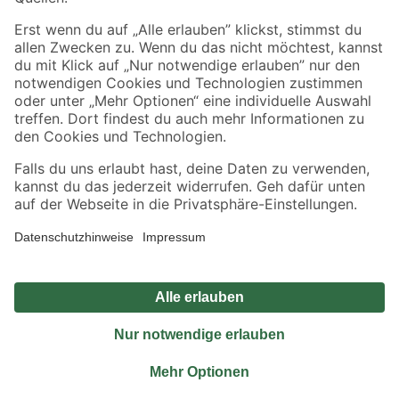
Sicher einkaufen
Jetzt die toom-App herunterladen
Alle Preisangaben in EUR inkl. gesetzl. MwSt.. Die dargestellten Angebote sind unter
Umständen nicht in allen Märkten verfügbar. Die angegebenen Verfügbarkeiten beziehen
sich auf den unter "Mein Markt" ausgewählten toom Baumarkt. Alle Angebote und
Produkte nur solange der Vorrat reicht.
*Paketversand ab 59 € versandkostenfrei, gilt nicht für Artikel mit Speditionsversand, hier
fallen zusätzliche Versandkosten an.
Datenschutz
Privatsphäre
Impressum
AGB
Nutzungsbedingungen
Widerrufsrecht
Vertrag widerrufen
Barrierefreiheit
© 2026 toom Baumarkt GmbH