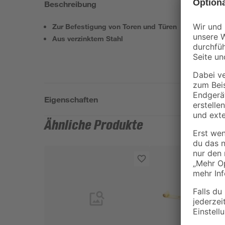
Beschreibung
Zur Befestigung von Toren und Türen
Aus verzinktem Stahl
Eigenschaften
Ähnliche Produkte