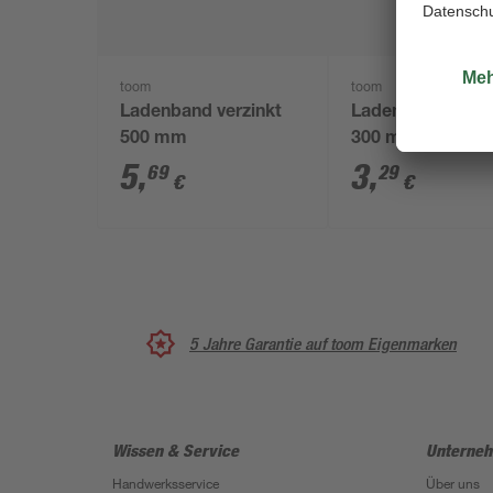
toom
toom
Ladenband verzinkt
Ladenband verzi
500 mm
300 mm
5
,
3
,
69
29
€
€
5 Jahre Garantie auf toom Eigenmarken
Wissen & Service
Unterne
Handwerksservice
Über uns