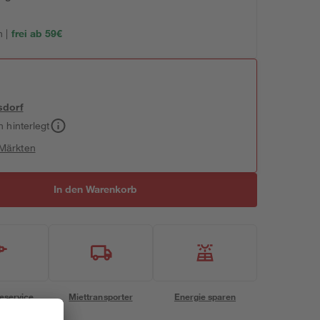
 |
frei ab 59€
sdorf
h hinterlegt
 Märkten
In den Warenkorb
eservice
Miettransporter
Energie sparen