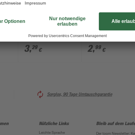
toom
toom
nkt
Haken auf Platte
Haken auf Platte
verzinkt Ø 13 mm
verzinkt Ø 13 mm
Abstand 10 mm
Abstand 25 mm
3
,
2
,
29
99
€
€
Sorglos, 90 Tage Umtauschgarantie
hmen
Nützliche Links
Bleib auf dem Lauf
Leichte Sprache
Der toom Newsletter: K