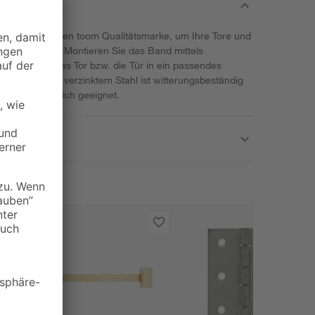
erer bewährten toom Qualitätsmarke, um Ihre Tore und
u befestigen. Montieren Sie das Band mittels
stigt, kann das Tor bzw. die Tür in ein passendes
denband aus verzinktem Stahl ist witterungsbeständig
 im Außenbereich geeignet.