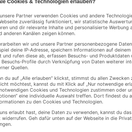
Verwenden Sie das Ladenband uns
Türen im Außenbereich dauerhaft z
Schrauben. Ist das Ladenband befe
Scharnier gehängt werden. Das La
und damit ideal für den Gebrauch