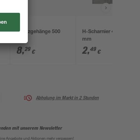
toom
Kreuzgehänge 500
H-Scharnier 46 x 60
mm
mm
8
,
2
,
29
49
€
€
Abholung im Markt in 2 Stunden
enden mit unserem Newsletter
eine Angebote und Aktionen mehr verpassen!