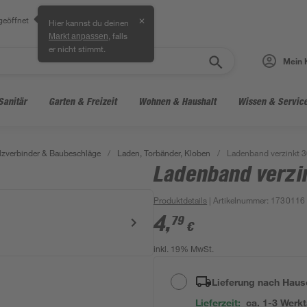
geöffnet
✕
Hier kannst du deinen
, falls
Markt anpassen
er nicht stimmt.
Mein 
Sanitär
Garten & Freizeit
Wohnen & Haushalt
Wissen & Servic
lzverbinder & Baubeschläge
/
Laden, Torbänder, Kloben
/
Ladenband verzinkt 
Ladenband verz
Produktdetails
| Artikelnummer
:
1730116
4
,
79
€
inkl. 19% MwSt.
Lieferung nach Haus
Lieferzeit:
ca. 1-3 Werk