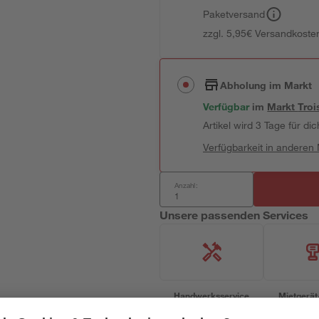
Paketversand
zzgl. 5,95€ Versandkosten
Abholung im Markt
Verfügbar
im
Markt
Troi
Artikel wird 3 Tage für dic
Verfügbarkeit in anderen
Anzahl:
Unsere passenden Services
Handwerksservice
Mietgerät