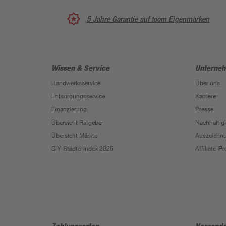
5 Jahre Garantie auf toom Eigenmarken
Wissen & Service
Unterne
Handwerksservice
Über uns
Entsorgungsservice
Karriere
Finanzierung
Presse
Übersicht Ratgeber
Nachhaltigk
Übersicht Märkte
Auszeichn
DIY-Städte-Index 2026
Affiliate-