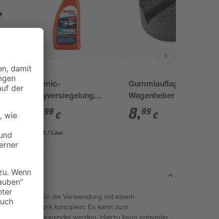
Sonax
el
Ceramic-
Gummiauflage für
er
Sprayversiegelung
Wagenheber Ø 38/65
'Xtreme' 750 ml
mm
19
,
8
,
99
99
€
€
26,65 € / Liter
ekabel ist für die Verwendung mit einem
einer Powerbank konzipiert. Es kann zum
des Gerätes verwendet werden. Hierzu kann entweder