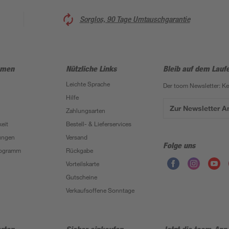
Sorglos, 90 Tage Umtauschgarantie
hmen
Nützliche Links
Bleib auf dem Lauf
Leichte Sprache
Der toom Newsletter: K
Hilfe
Zur Newsletter 
Zahlungsarten
eit
Bestell- & Lieferservices
ungen
Versand
Folge uns
Programm
Rückgabe
Vorteilskarte
Gutscheine
Verkaufsoffene Sonntage