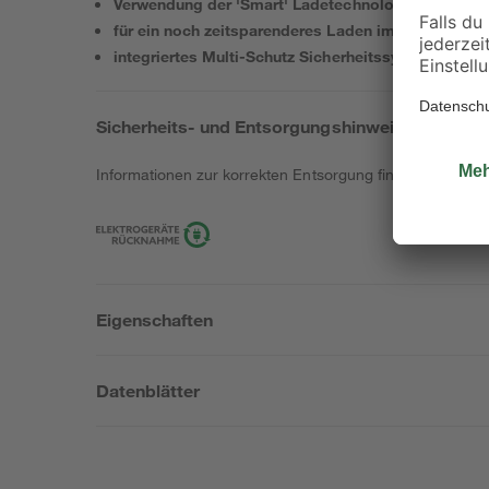
Verwendung der 'Smart' Ladetechnologie
für ein noch zeitsparenderes Laden im Vergleich 
integriertes Multi-Schutz Sicherheitssystem
Sicherheits- und Entsorgungshinweise
Informationen zur korrekten Entsorgung findest du
hier
.
Eigenschaften
Datenblätter