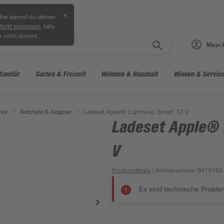
✕
ier kannst du deinen
, falls
Markt anpassen
r nicht stimmt.
Mein 
Sanitär
Garten & Freizeit
Wohnen & Haushalt
Wissen & Servic
hör
/
Netzteile & Adapter
/
Ladeset Apple® Lightning 'Smart' 12 V
Ladeset Apple® L
V
Produktdetails
| Artikelnummer
:
9410193
Es sind technische Proble