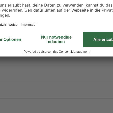
das Original USB Netzteil oder ei
zu herkömmlichen Modellen
Ladekabel ist wegen seiner Länge 