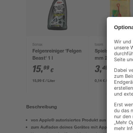
Sonax
toom
Felgenreiniger 'Felgen
Spielsand beige 
Beast' 1 l
mm 25 kg
15
,
3
,
99
49
€
€
15,99 € / Liter
0,14 € / Kilogramm
Beschreibung
von Apple® autorisiertes Produkt aus dem 'Made 
zum Aufladen deines Gerätes mit Apple® Lightnin