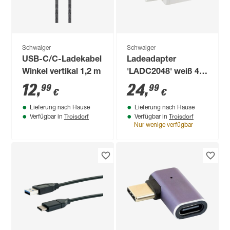
Schwaiger
Schwaiger
USB-C/C-Ladekabel
Ladeadapter
Winkel vertikal 1,2 m
'LADC2048' weiß 48
W
12
,
24
,
99
99
€
€
Lieferung nach Hause
Lieferung nach Hause
Troisdorf
Troisdorf
Verfügbar in
Verfügbar in
Nur wenige verfügbar