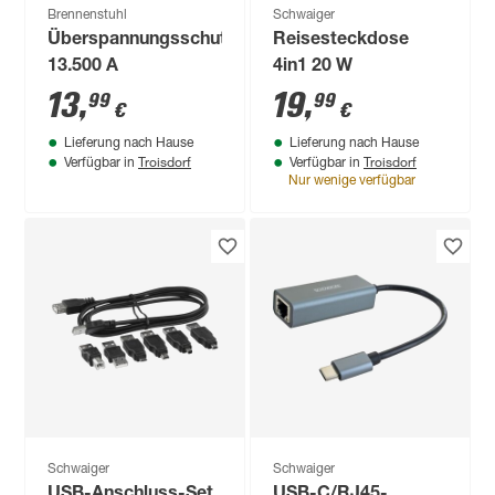
Brennenstuhl
Schwaiger
Überspannungsschutzadapter
Reisesteckdose
13.500 A
4in1 20 W
13
,
19
,
99
99
€
€
Lieferung nach Hause
Lieferung nach Hause
Troisdorf
Troisdorf
Verfügbar in
Verfügbar in
Nur wenige verfügbar
Schwaiger
Schwaiger
USB-Anschluss-Set
USB-C/RJ45-