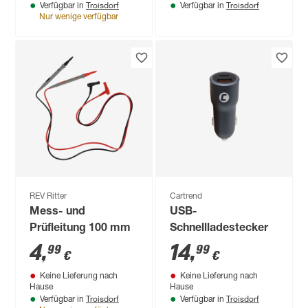
Troisdorf
Troisdorf
Verfügbar in
Verfügbar in
Nur wenige verfügbar
REV Ritter
Cartrend
Mess- und
USB-
Prüfleitung 100 mm
Schnellladestecker
4
,
14
,
99
99
€
€
Keine Lieferung nach
Keine Lieferung nach
Hause
Hause
Troisdorf
Troisdorf
Verfügbar in
Verfügbar in