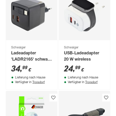
Schwaiger
Schwaiger
Ladeadapter
USB-Ladeadapter
'LADR2165' schwarz
20 W wireless
65 W
34
,
24
,
99
99
€
€
Lieferung nach Hause
Lieferung nach Hause
Troisdorf
Troisdorf
Verfügbar in
Verfügbar in