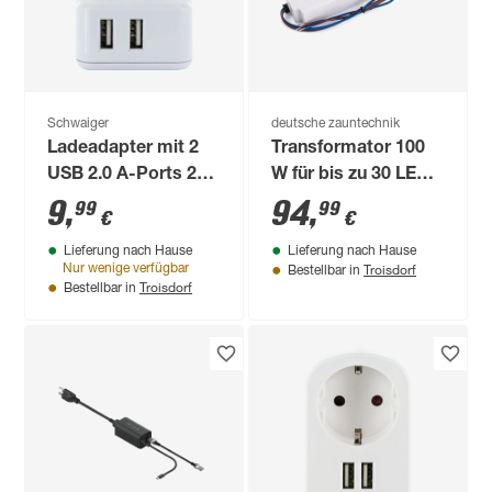
Schwaiger
deutsche zauntechnik
Ladeadapter mit 2
Transformator 100
USB 2.0 A-Ports 230
W für bis zu 30 LED-
V
Pfostenkappen
9
,
94
,
99
99
€
€
Lieferung nach Hause
Lieferung nach Hause
Troisdorf
Nur wenige verfügbar
Bestellbar in
Troisdorf
Bestellbar in