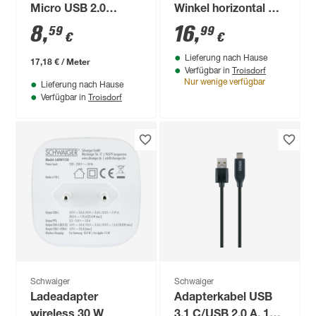
Micro USB 2.0
Winkel horizontal 1,2
B/USB 2.0 A, 50 cm
m
8
,
16
,
59
99
€
€
Lieferung nach Hause
17,18 € / Meter
Troisdorf
Verfügbar in
Nur wenige verfügbar
Lieferung nach Hause
Troisdorf
Verfügbar in
Schwaiger
Schwaiger
Ladeadapter
Adapterkabel USB
wireless 30 W
3.1 C/USB 2.0 A, 100