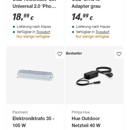
Universal 2.0 'Phone
Adapter grau
& Computer'
18
,
14
,
99
99
€
€
Professional 7-tlg.
Lieferung nach Hause
Lieferung nach Hause
Troisdorf
Troisdorf
Verfügbar in
Verfügbar in
Nur wenige verfügbar
Nur wenige verfügbar
Bestseller
Paulmann
Philips Hue
Elektroniktrafo 35 -
Hue Outdoor
105 W
Netzteil 40 W