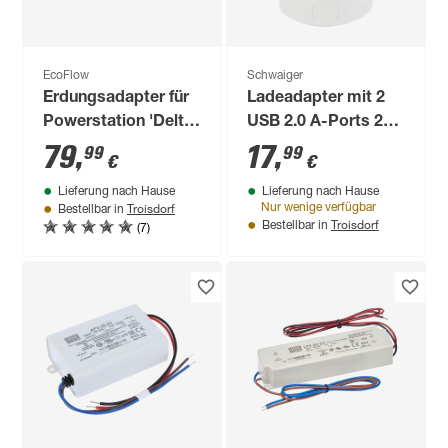
EcoFlow
Schwaiger
Erdungsadapter für
Ladeadapter mit 2
Powerstation 'Delta
USB 2.0 A-Ports 230
Pro' und 'Delta Max'
V, mit Steckdose
79
,
17
,
99
99
€
€
mit C14-Stecker
Lieferung nach Hause
Lieferung nach Hause
Troisdorf
Nur wenige verfügbar
Bestellbar in
Troisdorf
(7)
Bestellbar in