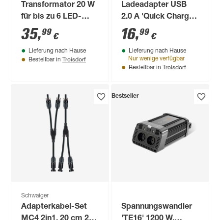
Transformator 20 W
Ladeadapter USB
für bis zu 6 LED-
2.0 A 'Quick Charge
Pfostenkappen
3.0' Ladetechnologie
35
,
16
,
99
99
€
€
230 V
Lieferung nach Hause
Lieferung nach Hause
Troisdorf
Nur wenige verfügbar
Bestellbar in
Troisdorf
Bestellbar in
Bestseller
Schwaiger
Adapterkabel-Set
Spannungswandler
MC4 2in1, 20 cm 2-
'TE16' 1200 W,