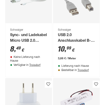
Schwaiger
Schwaiger
Sync- und Ladekabel
USB 2.0
Micro USB 2.0
Anschlusskabel B-
B/USB 2.0 A, 200 cm
Stecker/A-Stecker
8
,
10
,
49
99
€
€
grau 3 m
Keine Lieferung nach
3,66 € / Meter
Hause
Troisdorf
Verfügbar in
Lieferung nach Hause
Troisdorf
Bestellbar in