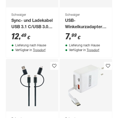
Schwaiger
Schwaiger
Sync- und Ladekabel
USB-
USB 3.1 C/USB 3.0
Winkelkurzadapter
A, 50 cm
240 W
12
,
7
,
49
99
€
€
Lieferung nach Hause
Lieferung nach Hause
Troisdorf
Troisdorf
Verfügbar in
Verfügbar in