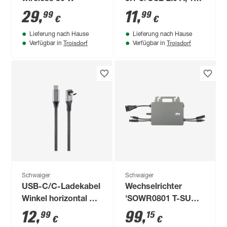
cm
29
,
11
,
99
99
€
€
Lieferung nach Hause
Lieferung nach Hause
Troisdorf
Troisdorf
Verfügbar in
Verfügbar in
Schwaiger
Schwaiger
USB-C/C-Ladekabel
Wechselrichter
Winkel horizontal 1,2
'SOWR0801 T-SUN'
m
800 W
12
,
99
,
99
15
€
€