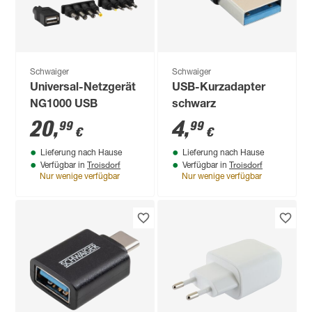
Schwaiger
Schwaiger
Universal-Netzgerät
USB-Kurzadapter
NG1000 USB
schwarz
20
,
4
,
99
99
€
€
Lieferung nach Hause
Lieferung nach Hause
Troisdorf
Troisdorf
Verfügbar in
Verfügbar in
Nur wenige verfügbar
Nur wenige verfügbar