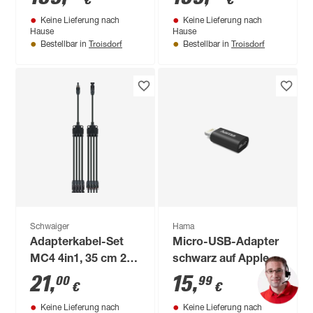
€
€
Keine Lieferung nach
Keine Lieferung nach
Hause
Hause
Troisdorf
Troisdorf
Bestellbar in
Bestellbar in
Schwaiger
Hama
Adapterkabel-Set
Micro-USB-Adapter
MC4 4in1, 35 cm 2-
schwarz auf Apple®
teilig
Lightning-Stecker
21
,
15
,
00
99
€
€
Keine Lieferung nach
Keine Lieferung nach