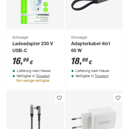
Schwaiger
Schwaiger
Ladeadapter 230 V
Adapterkabel 4in1
USB-C
60 W
16
,
18
,
99
99
€
€
Lieferung nach Hause
Lieferung nach Hause
Troisdorf
Troisdorf
Verfügbar in
Verfügbar in
Nur wenige verfügbar