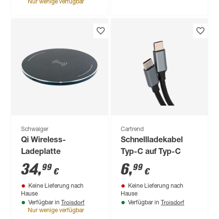
Nur wenige verfügbar
Schwaiger
Cartrend
Qi Wireless-
Schnellladekabel
Ladeplatte
Typ-C auf Typ-C
34
,
6
,
99
99
€
€
Keine Lieferung nach
Keine Lieferung nach
Hause
Hause
Troisdorf
Troisdorf
Verfügbar in
Verfügbar in
Nur wenige verfügbar