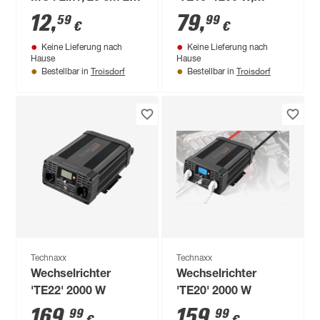
teilig
modifizierte
12
,
79
,
59
99
€
€
Sinuswelle
Keine Lieferung nach
Keine Lieferung nach
Hause
Hause
Troisdorf
Troisdorf
Bestellbar in
Bestellbar in
Technaxx
Technaxx
Wechselrichter
Wechselrichter
'TE22' 2000 W
'TE20' 2000 W
169
,
159
,
99
99