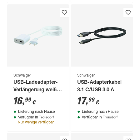
Schwaiger
Schwaiger
USB-Ladeadapter-
USB-Adapterkabel
Verlängerung weiß
3.1 C/USB 3.0 A
2,5 m
16
,
17
,
99
99
€
€
Lieferung nach Hause
Lieferung nach Hause
Troisdorf
Troisdorf
Verfügbar in
Verfügbar in
Nur wenige verfügbar