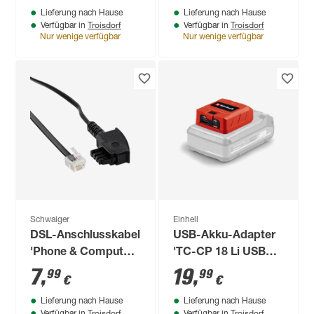
Lieferung nach Hause
Lieferung nach Hause
Troisdorf
Troisdorf
Verfügbar in
Verfügbar in
Nur wenige verfügbar
Nur wenige verfügbar
Schwaiger
Einhell
DSL-Anschlusskabel
USB-Akku-Adapter
'Phone & Computer'
'TC-CP 18 Li USB
Standard 3 m
A/C-Solo'
7
,
19
,
99
99
€
€
Lieferung nach Hause
Lieferung nach Hause
Troisdorf
Troisdorf
Verfügbar in
Verfügbar in