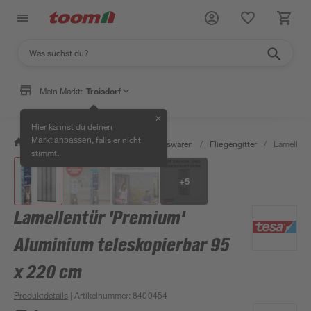
Mein Markt:
Troisdorf
✕
Hier kannst du deinen
, falls er nicht
Markt anpassen
/
Wohnen & Haushalt
/
Haushaltswaren
/
Fliegengitter
/
Lamellent
stimmt.
+
5
Lamellentür 'Premium'
Aluminium teleskopierbar 95
x 220 cm
Produktdetails
| Artikelnummer
:
8400454