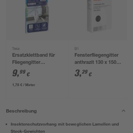
Tesa
B1
Ersatzklettband für
Fensterfliegengitter
Fliegengitter
anthrazit 130 x 150
'Comfort' weiß 5,6 m
cm
9
,
3
,
99
29
€
€
1,78 € / Meter
Beschreibung
Insektenschutzvorhang mit beweglichen Lamellen und
Steck-Gewichten