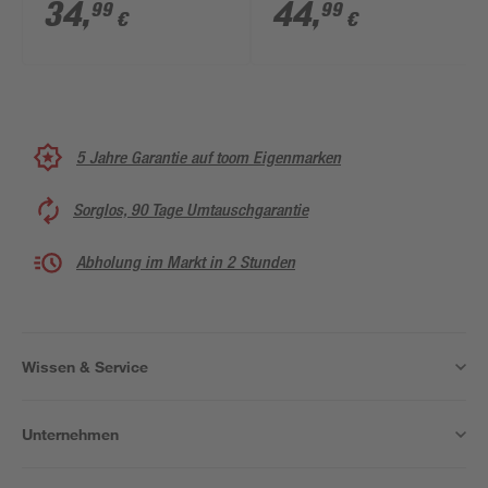
'Standard' weiß 95 x
120 x 250 cm
34
,
44
,
99
99
€
€
220 cm
5 Jahre Garantie auf toom Eigenmarken
Sorglos, 90 Tage Umtauschgarantie
Abholung im Markt in 2 Stunden
Wissen & Service
Unternehmen