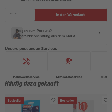
Verfügbarkeit in anderen Märkten
Anzahl:
In den Warenkorb
Fragen zum Produkt?
Sofort-Videoberatung aus dem Markt
Unsere passenden Services
Handwerksservice
Mietgeräteservice
Miettra
Häufig dazu gekauft
Bestseller
Bestseller