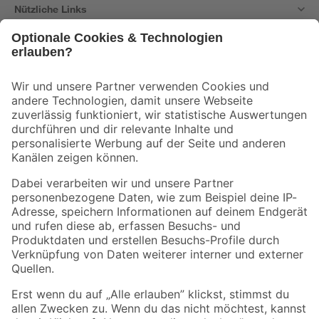
Nützliche Links
Bleib auf dem Laufenden mit unserem Newsletter
Der toom Newsletter: Keine Angebote und Aktionen mehr verpassen!
Zur Newsletter Anmeldung
Folge uns
Zahlungsarten
Versandarten
Sicher einkaufen