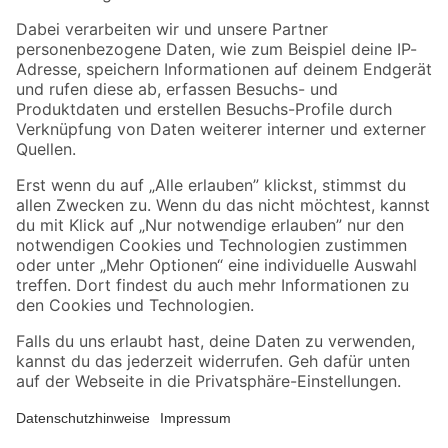
Zahlungsarten
Versandarten
Sicher einkaufen
Jetzt die toom-App herunterladen
Alle Preisangaben in EUR inkl. gesetzl. MwSt.. Die dargestellten Angebote sind unter
Umständen nicht in allen Märkten verfügbar. Die angegebenen Verfügbarkeiten beziehen
sich auf den unter "Mein Markt" ausgewählten toom Baumarkt. Alle Angebote und
Produkte nur solange der Vorrat reicht.
*Paketversand ab 59 € versandkostenfrei, gilt nicht für Artikel mit Speditionsversand, hier
fallen zusätzliche Versandkosten an.