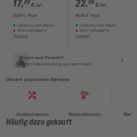
Wintereiche weiß 8
hellgrau 8 mm
17
,
22
,
99
99
€
€
/ m²
/ m²
mm
35,80 € / Pack
26,90 € / Pack
Lieferung nach Hause
Lieferung nach Hause
Nicht verfügbar in
Nicht verfügbar in
Troisdorf
Troisdorf
Fragen zum Produkt?
Sofort-Videoberatung aus dem Markt
Unsere passenden Services
Handwerksservice
Mietgeräteservice
Miettra
Häufig dazu gekauft