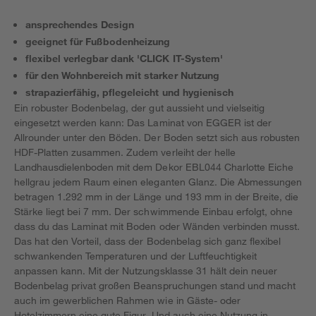
ansprechendes Design
geeignet für Fußbodenheizung
flexibel verlegbar dank 'CLICK IT-System'
für den Wohnbereich mit starker Nutzung
strapazierfähig, pflegeleicht und hygienisch
Ein robuster Bodenbelag, der gut aussieht und vielseitig
eingesetzt werden kann: Das Laminat von EGGER ist der
Allrounder unter den Böden. Der Boden setzt sich aus robusten
HDF-Platten zusammen. Zudem verleiht der helle
Landhausdielenboden mit dem Dekor EBL044 Charlotte Eiche
hellgrau jedem Raum einen eleganten Glanz. Die Abmessungen
betragen 1.292 mm in der Länge und 193 mm in der Breite, die
Stärke liegt bei 7 mm. Der schwimmende Einbau erfolgt, ohne
dass du das Laminat mit Boden oder Wänden verbinden musst.
Das hat den Vorteil, dass der Bodenbelag sich ganz flexibel
schwankenden Temperaturen und der Luftfeuchtigkeit
anpassen kann. Mit der Nutzungsklasse 31 hält dein neuer
Bodenbelag privat großen Beanspruchungen stand und macht
auch im gewerblichen Rahmen wie in Gäste- oder
Hotelzimmern eine gute Figur. Und auch eine Nutzung in