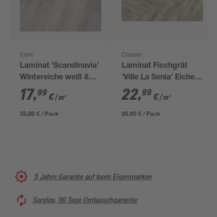
toom
Classen
Laminat 'Scandinavia'
Laminat Fischgrät
Wintereiche weiß 8
'Ville La Senia' Eiche
mm
hellgrau 8 mm
17
,
22
,
99
99
€
€
/ m²
/ m²
35,80 € / Pack
26,90 € / Pack
5 Jahre Garantie auf toom Eigenmarken
Sorglos, 90 Tage Umtauschgarantie