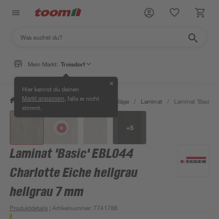
Mein Markt:
Troisdorf
✕
Hier kannst du deinen
, falls er nicht
Markt anpassen
/
Bauen & Renovieren
/
Bodenbeläge
/
Laminat
/
Laminat 'Basic' 
stimmt.
+
5
Laminat 'Basic' EBL044
Charlotte Eiche hellgrau
hellgrau 7 mm
Produktdetails
| Artikelnummer
:
7741786