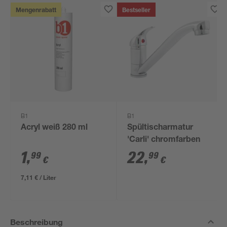
Mengenrabatt
Bestseller
B1
B1
Acryl weiß 280 ml
Spültischarmatur
'Carli' chromfarben
1
,
22
,
99
99
€
€
7,11 € / Liter
Beschreibung