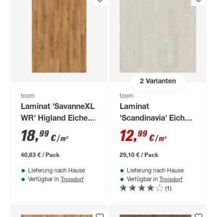
2
Varianten
toom
toom
Laminat 'SavanneXL
Laminat
WR' Higland Eiche
'Scandinavia' Eiche
naturfarben
weiß 7 mm
18
,
12
,
99
99
€
€
/ m²
/ m²
wasserresistent 8
mm
40,83 € / Pack
29,10 € / Pack
Lieferung nach Hause
Lieferung nach Hause
Troisdorf
Troisdorf
Verfügbar in
Verfügbar in
(1)