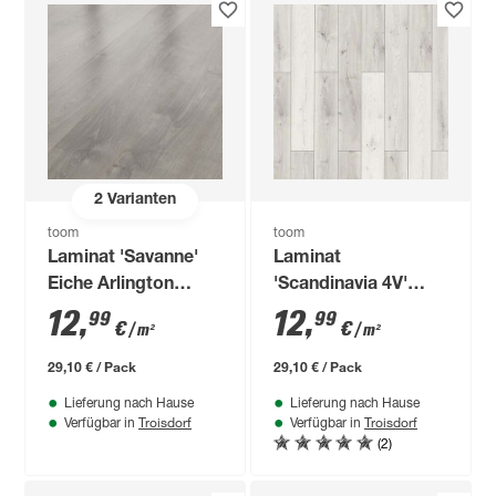
2
Varianten
toom
toom
Laminat 'Savanne'
Laminat
Eiche Arlington
'Scandinavia 4V'
dunkelbraun 7 mm
Axala hellgrau 7 mm
12
,
12
,
99
99
€
€
/ m²
/ m²
29,10 € / Pack
29,10 € / Pack
Lieferung nach Hause
Lieferung nach Hause
Troisdorf
Troisdorf
Verfügbar in
Verfügbar in
(2)