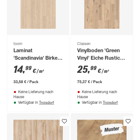
toom
Classen
Laminat
Vinylboden 'Green
'Scandinavia' Birke
Vinyl' Eiche Rustic
Nordic naturfarben 7
hellbraun 4 mm
14
,
25
,
99
99
€
€
/ m²
/ m²
mm
33,58 € / Pack
75,37 € / Pack
Keine Lieferung nach
Keine Lieferung nach
Hause
Hause
Troisdorf
Troisdorf
Verfügbar in
Verfügbar in