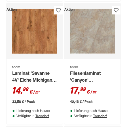
Aktion
Aktion
toom
toom
Laminat 'Savanne
Fliesenlaminat
4V' Eiche Michigan
'Canyon'
dunkelbraun 7 mm
Buntschiefer
14
,
17
,
99
99
€
€
/ m²
/ m²
buntschieferfarben
wasserresistent 8
33,58 € / Pack
42,46 € / Pack
mm
Lieferung nach Hause
Lieferung nach Hause
Troisdorf
Troisdorf
Verfügbar in
Verfügbar in