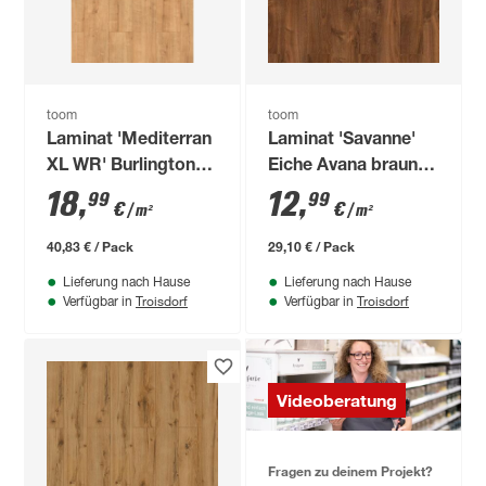
toom
toom
Laminat 'Mediterran
Laminat 'Savanne'
XL WR' Burlington
Eiche Avana braun 7
Eiche naturfarben
mm
18
,
12
,
99
99
€
€
/ m²
/ m²
wasserresistent 8
mm
40,83 € / Pack
29,10 € / Pack
Lieferung nach Hause
Lieferung nach Hause
Troisdorf
Troisdorf
Verfügbar in
Verfügbar in
Videoberatung
Fragen zu deinem Projekt?