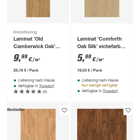
Kronoflooring
Laminat 'Old
Laminat 'Comforth
Camberwick Oak'
Oak Silk' eichefarben
Holznachbildung 8
6 mm
9
,
5
,
99
99
€
€
/ m²
/ m²
mm
25,18 € / Pack
18,03 € / Pack
Lieferung nach Hause
Lieferung nach Hause
Troisdorf
Nur wenige verfügbar
Verfügbar in
Troisdorf
(1)
Verfügbar in
Bestseller