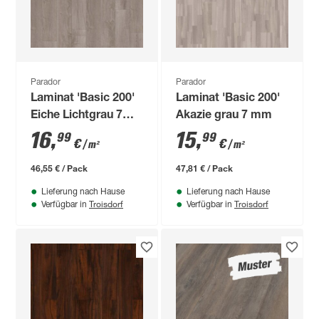
Parador
Parador
Laminat 'Basic 200'
Laminat 'Basic 200'
Eiche Lichtgrau 7
Akazie grau 7 mm
mm
16
,
15
,
99
99
€
€
/ m²
/ m²
46,55 € / Pack
47,81 € / Pack
Lieferung nach Hause
Lieferung nach Hause
Troisdorf
Troisdorf
Verfügbar in
Verfügbar in