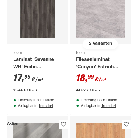
2
Varianten
toom
toom
Laminat 'Savanne
Fliesenlaminat
WR' Eiche
'Canyon' Estrich
naturfarben/anthrazit
grau
17
,
18
,
99
99
€
€
/ m²
/ m²
wasserresistent 8
wasserresistent 8
mm
mm
35,44 € / Pack
44,82 € / Pack
Lieferung nach Hause
Lieferung nach Hause
Troisdorf
Troisdorf
Verfügbar in
Verfügbar in
Aktion