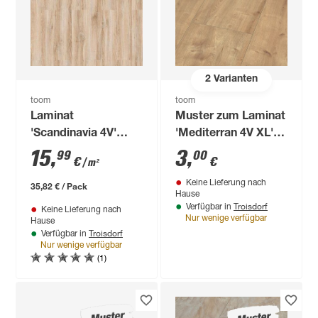
2
Varianten
toom
toom
Laminat
Muster zum Laminat
'Scandinavia 4V'
'Mediterran 4V XL'
Eiche Esperanza
Eiche Burlington
15
,
3
,
99
00
€
€
/ m²
hellbraun 7 mm
braun 8 mm
Keine Lieferung nach
35,82 € / Pack
Hause
Troisdorf
Verfügbar in
Keine Lieferung nach
Nur wenige verfügbar
Hause
Troisdorf
Verfügbar in
Nur wenige verfügbar
(1)