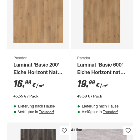
Parador
Parador
Laminat 'Basic 200'
Laminat 'Basic 600'
Eiche Horizont Natur
Eiche Horizont natur
braun 7 mm
seidenmatt 8 mm
16
,
19
,
99
99
€
€
/ m²
/ m²
46,55 € / Pack
43,58 € / Pack
Lieferung nach Hause
Lieferung nach Hause
Troisdorf
Troisdorf
Verfügbar in
Verfügbar in
Aktion