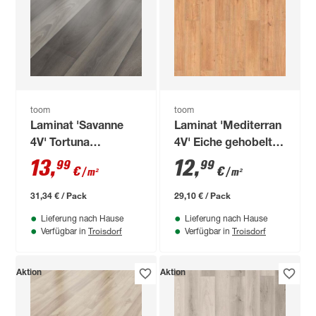
toom
toom
Laminat 'Savanne
Laminat 'Mediterran
4V' Tortuna
4V' Eiche gehobelt
dunkelbraun 7 mm
eichefarben 7 mm
13
,
12
,
99
99
€
€
/ m²
/ m²
31,34 € / Pack
29,10 € / Pack
Lieferung nach Hause
Lieferung nach Hause
Troisdorf
Troisdorf
Verfügbar in
Verfügbar in
Aktion
Aktion