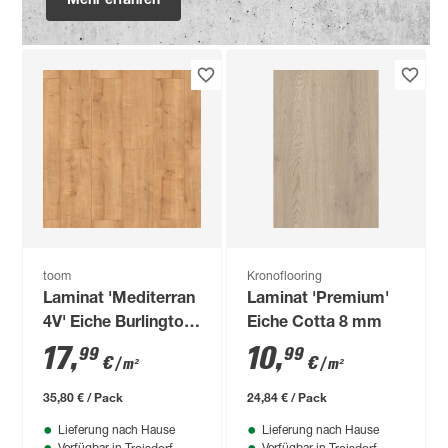
Mehr erfahren
toom
Kronoflooring
Laminat 'Mediterran
Laminat 'Premium'
4V' Eiche Burlington
Eiche Cotta 8 mm
eichefarben 8 mm
17
,
10
,
99
99
€
€
/ m²
/ m²
35,80 € / Pack
24,84 € / Pack
Lieferung nach Hause
Lieferung nach Hause
Troisdorf
Troisdorf