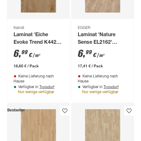
Kaindl
EGGER
Laminat 'Eiche
Laminat 'Nature
Evoke Trend K4421
Sense EL2162'
EG' 7 mm
Newport Eiche
6
,
6
,
99
99
€
€
/ m²
/ m²
hellbraun 7 mm
18,60 € / Pack
17,41 € / Pack
Keine Lieferung nach
Keine Lieferung nach
Hause
Hause
Troisdorf
Troisdorf
Verfügbar in
Verfügbar in
Nur wenige verfügbar
Nur wenige verfügbar
Bestseller