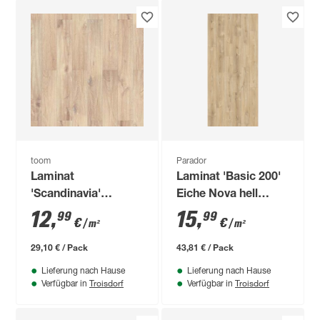
toom
Parador
Laminat
Laminat 'Basic 200'
'Scandinavia'
Eiche Nova hell
Caucasus hellbraun
gekälkt 7 mm
12
,
15
,
99
99
€
€
/ m²
/ m²
7 mm
29,10 € / Pack
43,81 € / Pack
Lieferung nach Hause
Lieferung nach Hause
Troisdorf
Troisdorf
Verfügbar in
Verfügbar in