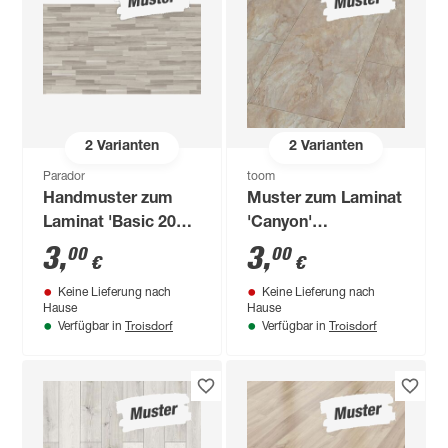
2
Varianten
2
Varianten
Parador
toom
Handmuster zum
Muster zum Laminat
Laminat 'Basic 200'
'Canyon'
Akazie grau 7 mm
Buntschiefer 8 mm
3
,
3
,
00
00
€
€
Keine Lieferung nach
Keine Lieferung nach
Hause
Hause
Troisdorf
Troisdorf
Verfügbar in
Verfügbar in