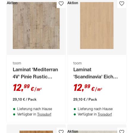
Aktion
Aktion
toom
toom
Laminat 'Mediterran
Laminat
4V' Pinie Rustic
'Scandinavia' Eiche
piniefarben 7 mm
Valley naturfarben 7
12
,
12
,
99
99
€
€
/ m²
/ m²
mm
29,10 € / Pack
29,10 € / Pack
Lieferung nach Hause
Lieferung nach Hause
Troisdorf
Troisdorf
Verfügbar in
Verfügbar in
Aktion