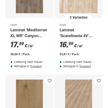
2
Varianten
toom
toom
Laminat 'Mediterran
Laminat
XL WR' Canyon
'Scandinavia 4V'
Eiche naturfarben
Schlosseiche
17
,
16
,
99
99
€
€
/ m²
/ m²
wasserresistent 8
graubraun 8 mm
mm
38,68 € / Pack
33,81 € / Pack
Lieferung nach Hause
Lieferung nach Hause
Troisdorf
Troisdorf
Verfügbar in
Verfügbar in