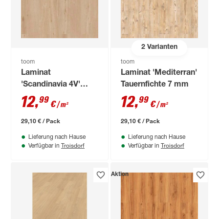
2
Varianten
toom
toom
Laminat
Laminat 'Mediterran'
'Scandinavia 4V'
Tauernfichte 7 mm
Eiche Nebraska
12
,
12
,
99
99
€
€
/ m²
/ m²
beige 7 mm
29,10 € / Pack
29,10 € / Pack
Lieferung nach Hause
Lieferung nach Hause
Troisdorf
Troisdorf
Verfügbar in
Verfügbar in
Aktion