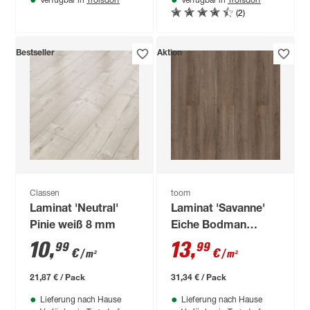
Verfügbar in
Verfügbar in
(2)
Bestseller
Aktion
Classen
toom
Laminat 'Neutral'
Laminat 'Savanne'
Pinie weiß 8 mm
Eiche Bodman
graubraun 7 mm
10
,
13
,
99
99
€
€
/ m²
/ m²
21,87 € / Pack
31,34 € / Pack
Lieferung nach Hause
Lieferung nach Hause