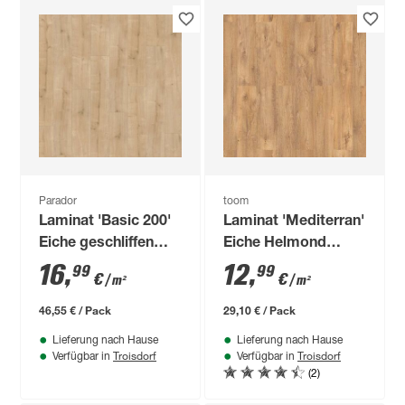
Parador
toom
Laminat 'Basic 200'
Laminat 'Mediterran'
Eiche geschliffen
Eiche Helmond
braun 7 mm
eichefarben 7 mm
16
,
12
,
99
99
€
€
/ m²
/ m²
46,55 € / Pack
29,10 € / Pack
Lieferung nach Hause
Lieferung nach Hause
Troisdorf
Troisdorf
Verfügbar in
Verfügbar in
(2)