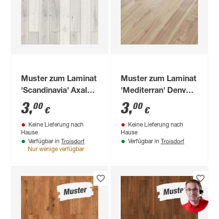
Muster zum Laminat
Muster zum Laminat
'Scandinavia' Axala
'Mediterran' Denver
hellgrau 7 mm
7 mm
3
,
3
,
00
00
€
€
Keine Lieferung nach
Keine Lieferung nach
Hause
Hause
Troisdorf
Troisdorf
Verfügbar in
Verfügbar in
Nur wenige verfügbar