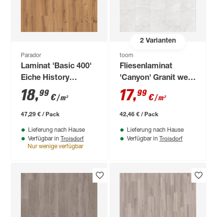
2
Varianten
Parador
toom
Laminat 'Basic 400'
Fliesenlaminat
Eiche History
'Canyon' Granit weiß
eichefarben 8 mm
8 mm
18
,
17
,
99
99
€
€
/ m²
/ m²
umlaufende Fase
47,29 € / Pack
42,46 € / Pack
Lieferung nach Hause
Lieferung nach Hause
Troisdorf
Troisdorf
Verfügbar in
Verfügbar in
Nur wenige verfügbar