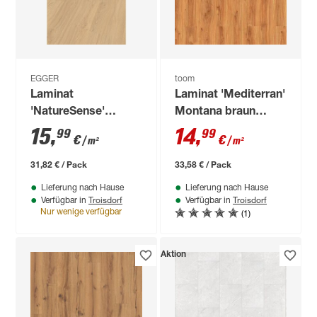
EGGER
toom
Laminat
Laminat 'Mediterran'
'NatureSense'
Montana braun
EL2974 Matera
eichefarben 7 mm
15
,
14
,
99
99
€
€
/ m²
/ m²
Eiche hell 8 mm
31,82 € / Pack
33,58 € / Pack
Lieferung nach Hause
Lieferung nach Hause
Troisdorf
Troisdorf
Verfügbar in
Verfügbar in
(1)
Nur wenige verfügbar
Aktion