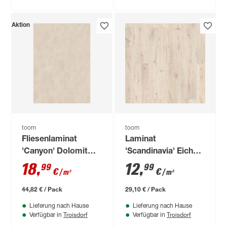
Aktion
toom
toom
Fliesenlaminat
Laminat
'Canyon' Dolomit
'Scandinavia' Eiche
beige
Amundsen hellgrau
18
,
12
,
99
99
€
€
/ m²
/ m²
wasserresistent 8
7 mm
mm
44,82 € / Pack
29,10 € / Pack
Lieferung nach Hause
Lieferung nach Hause
Troisdorf
Troisdorf
Verfügbar in
Verfügbar in