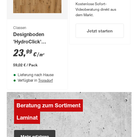
Kostenlose Sofort-
Videoberatung direkt aus
dem Markt.
Classen
Jetzt starten
Designboden
'HydroClick'
Steineiche
23
,
99
€
/ m²
wasserresistent 9
mm
59,02 € / Pack
Lieferung nach Hause
Troisdorf
Verfügbar in
Beratung zum Sortiment
Laminat