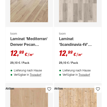
toom
toom
Laminat 'Mediterran'
Laminat
Denver Pecan
'Scandinavia 4V'
hellbraun 7 mm
Kinger graubraun 7
12
,
12
,
99
99
€
€
/ m²
/ m²
mm
29,10 € / Pack
29,10 € / Pack
Lieferung nach Hause
Lieferung nach Hause
Troisdorf
Troisdorf
Verfügbar in
Verfügbar in
Aktion
Aktion