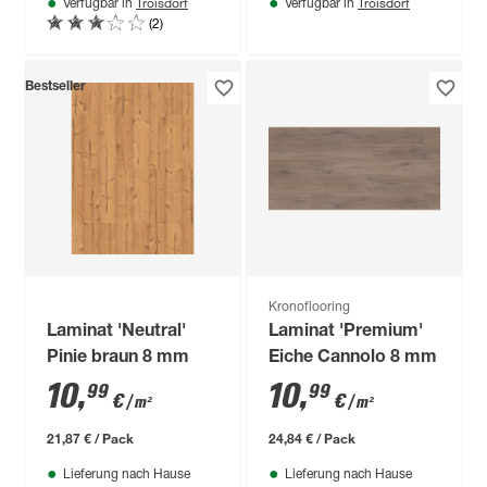
Troisdorf
Troisdorf
Verfügbar in
Verfügbar in
(2)
Bestseller
Kronoflooring
Laminat 'Neutral'
Laminat 'Premium'
Pinie braun 8 mm
Eiche Cannolo 8 mm
10
,
10
,
99
99
€
€
/ m²
/ m²
21,87 € / Pack
24,84 € / Pack
Lieferung nach Hause
Lieferung nach Hause