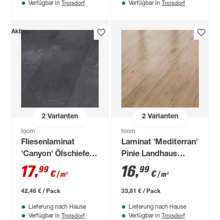
Troisdorf
Troisdorf
Verfügbar in
Verfügbar in
Aktion
2
Varianten
2
Varianten
toom
toom
Fliesenlaminat
Laminat 'Mediterran'
'Canyon' Ölschiefer
Pinie Landhaus
schieferfarben
piniefarben 8 mm
17
,
16
,
99
99
€
€
/ m²
/ m²
wasserresistent 8
mm
42,46 € / Pack
33,81 € / Pack
Lieferung nach Hause
Lieferung nach Hause
Troisdorf
Troisdorf
Verfügbar in
Verfügbar in