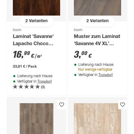
2
Varianten
2
Varianten
toom
toom
Laminat 'Savanne'
Muster zum Laminat
Lapacho Choco
'Savanne 4V XL'
lapacho choco 8
Eiche Canyon
16
,
3
,
99
00
€
€
/ m²
mm
dunkelbraun 8 mm
Lieferung nach Hause
33,81 € / Pack
Nur wenige verfügbar
Troisdorf
Verfügbar in
Lieferung nach Hause
Troisdorf
Verfügbar in
(3)