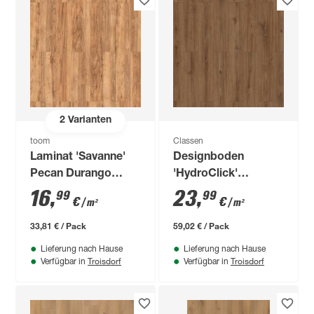
2
Varianten
toom
Classen
Laminat 'Savanne'
Designboden
Pecan Durango
'HydroClick'
braun 8 mm
Traubeneiche
16
,
23
,
99
99
€
€
/ m²
/ m²
wasserresistent 9
mm
33,81 € / Pack
59,02 € / Pack
Lieferung nach Hause
Lieferung nach Hause
Troisdorf
Troisdorf
Verfügbar in
Verfügbar in