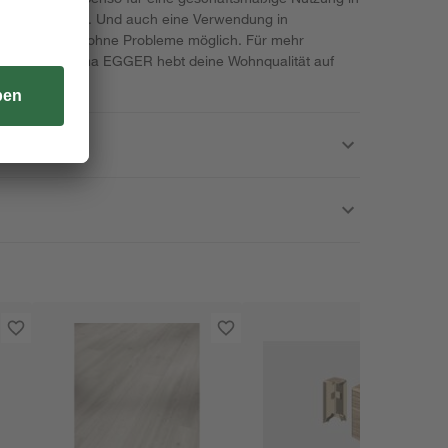
n geeignet ist. Und auch eine Verwendung in
izung ist hier ohne Probleme möglich. Für mehr
dukt der Firma EGGER hebt deine Wohnqualität auf