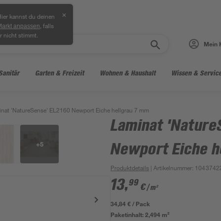
✕
ier kannst du deinen
, falls
Markt anpassen
r nicht stimmt.
Mein 
Sanitär
Garten & Freizeit
Wohnen & Haushalt
Wissen & Servic
nat 'NatureSense' EL2160 Newport Eiche hellgrau 7 mm
Laminat 'Nature
+
5
Newport Eiche h
Produktdetails
| Artikelnummer
:
1043742
13
,
99
€
/ m²
34,84 € / Pack
Paketinhalt:
2,494 m²