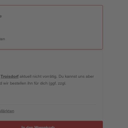
e
n
ten
t
Troisdorf
aktuell nicht vorrätig. Du kannst uns aber
wir bestellen ihn für dich (ggf. zzgl.
 Märkten
In den Warenkorb