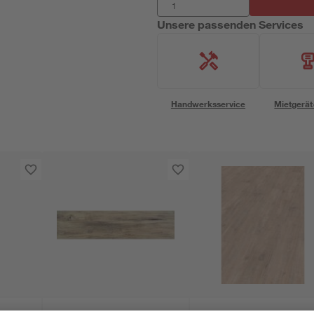
Unsere passenden Services
Handwerksservice
Mietgerät