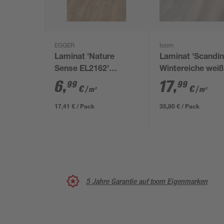
EGGER
toom
Laminat 'Nature
Laminat 'Scandin
Sense EL2162'
Wintereiche weiß
Newport Eiche
mm
6
,
17
,
99
99
€
€
/ m²
/ m²
hellbraun 7 mm
17,41 € / Pack
35,80 € / Pack
5 Jahre Garantie auf toom Eigenmarken