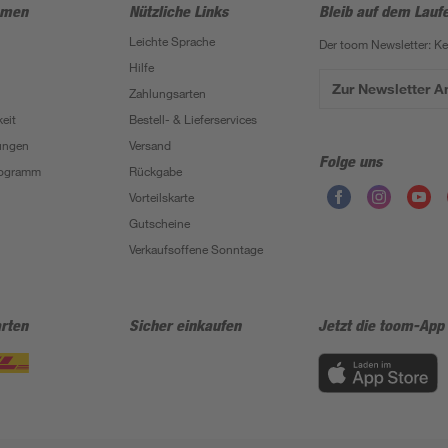
hmen
Nützliche Links
Bleib auf dem Lauf
Leichte Sprache
Der toom Newsletter: K
Hilfe
Zur Newsletter 
Zahlungsarten
eit
Bestell- & Lieferservices
ungen
Versand
Folge uns
Programm
Rückgabe
Vorteilskarte
Gutscheine
Verkaufsoffene Sonntage
rten
Sicher einkaufen
Jetzt die toom-App