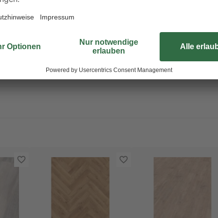
kleineren Büros oder Gästezimmer
Kombination mit einer Fußbodenhe
Wohnkomfort und Charme: Das Pro
eine höhere Stufe.