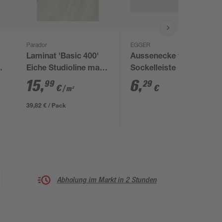
Parador
EGGER
Laminat 'Basic 400'
Aussenecke für
0
Eiche Studioline matt
Sockelleiste Eiche
weiß 8 mm
greige 2 Stück
15
,
6
,
99
29
€
€
/ m²
39,82 € / Pack
Abholung im Markt in 2 Stunden