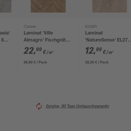
Classen
EGGER
avia'
Laminat 'Ville
Laminat
 8
Almagro' Fischgrät
'NatureSense' EL270
Eiche natur 8 mm
Woodwork Eiche 7
22
,
12
,
99
99
€
€
/ m²
/ m²
mm
26,90 € / Pack
32,35 € / Pack
Sorglos, 90 Tage Umtauschgarantie