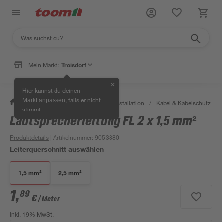
Mein Markt:
Troisdorf
✕
Hier kannst du deinen
, falls er nicht
Markt anpassen
/
Bauen & Renovieren
/
Elektroinstallation
/
Kabel & Kabelschutz
/
stimmt.
Lautsprecherleitung FL 2 x 1,5 mm²
Produktdetails
| Artikelnummer
:
9053880
Leiterquerschnitt auswählen
1,5 mm²
2,5 mm²
1
,
89
€
/ Meter
inkl. 19% MwSt.