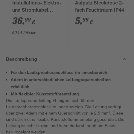
Installations-,Elektro-
Aufputz Steckdose 2-
und Stromkabel
fach Feuchtraum IP44
NYM-J 3x1,5mm² 50
36
,
5
,
99
99
€
€
m
0,74 € / Meter
Beschreibung
Für den Lautsprecheranschluss im Innenbereich
Adern in unterschiedlichen Leitungsquerschnitten
erhältlich
Mit flexibler Kunststoffmantelung
Die Lautsprecherleitung FL eignet sich für den
Lautsprecheranschluss im Innenbereich. Die Leitung verfügt
über zwei Adern mit einem Querschnitt von je 2,5 mm². Diese
sind durch eine flexible Kunststoffummantelung geschützt. Die
Leitung ist sehr flexibel und kann dadurch auch um Ecken
herumgelegt werden.