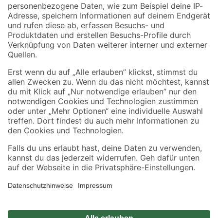
Zahlungsarten
Versandarten
Sicher einkaufen
Jetzt die toom-App herunterladen
Alle Preisangaben in EUR inkl. gesetzl. MwSt.. Die dargestellten Angebote sind unter
Umständen nicht in allen Märkten verfügbar. Die angegebenen Verfügbarkeiten beziehen
sich auf den unter "Mein Markt" ausgewählten toom Baumarkt. Alle Angebote und
Produkte nur solange der Vorrat reicht.
*Paketversand ab 59 € versandkostenfrei, gilt nicht für Artikel mit Speditionsversand, hier
fallen zusätzliche Versandkosten an.
Datenschutz
Privatsphäre
Impressum
AGB