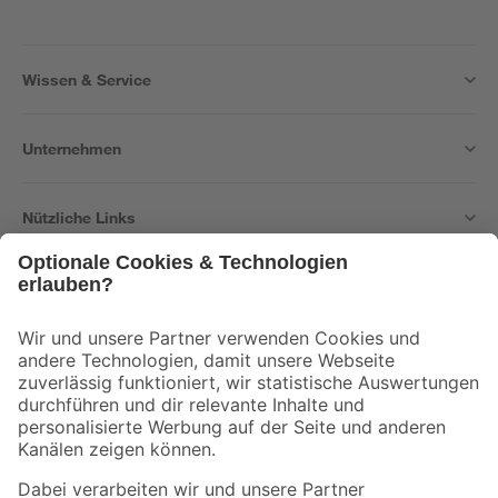
Wissen & Service
Unternehmen
Nützliche Links
Bleib auf dem Laufenden mit unserem Newsletter
Der toom Newsletter: Keine Angebote und Aktionen mehr verpassen!
Zur Newsletter Anmeldung
Folge uns