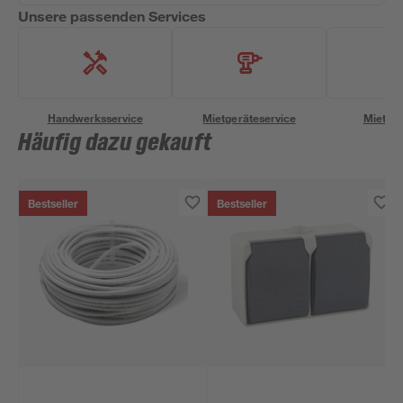
Unsere passenden Services
Handwerksservice
Mietgeräteservice
Miettra
Häufig dazu gekauft
Bestseller
Bestseller