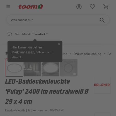
Mein Markt:
Troisdorf
✕
Hier kannst du deinen
, falls er nicht
Markt anpassen
/
Wohnen & Haushalt
/
Beleuchtung
/
Deckenbeleuchtung
/
Bad-D
stimmt.
LED-Baddeckenleuchte
'Pulap' 2400 lm neutralweiß Ø
29 x 4 cm
Produktdetails
| Artikelnummer
:
10424426