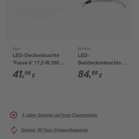
Eglo
Briloner
LED-Deckenleuchte
LED-
'Fueva 6' 17,5 W 2600
Baddeckenleuchte 18
lm warmweiß bis
W 1850 lm
41
,
84
,
99
99
€
€
tageslichtweiß 39 x
neutralweiß 35,5 x 6,5
2,5 cm
cm
5 Jahre Garantie auf toom Eigenmarken
Sorglos, 90 Tage Umtauschgarantie