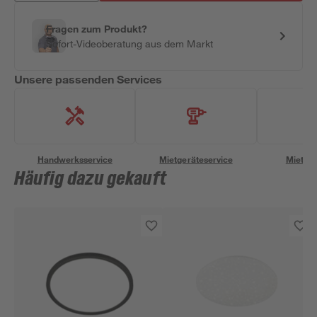
Fragen zum Produkt?
Sofort-Videoberatung aus dem Markt
Unsere passenden Services
Handwerksservice
Mietgeräteservice
Miettra
Häufig dazu gekauft