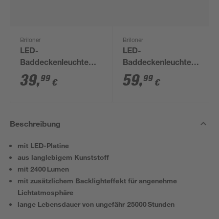
Briloner
Briloner
LED-
LED-
Baddeckenleuchte
Baddeckenleuchte
'Pulap' 2400 lm
'Sternenhimmel' 18 W
39
,
59
,
99
99
€
€
neutralweiß Ø 29 x 4
2200 lm neutralweiß Ø
cm
38,5 x 7,5 cm
Beschreibung
mit LED-Platine
aus langlebigem Kunststoff
mit 2400 Lumen
mit zusätzlichem Backlighteffekt für angenehme
Lichtatmosphäre
lange Lebensdauer von ungefähr 25000 Stunden