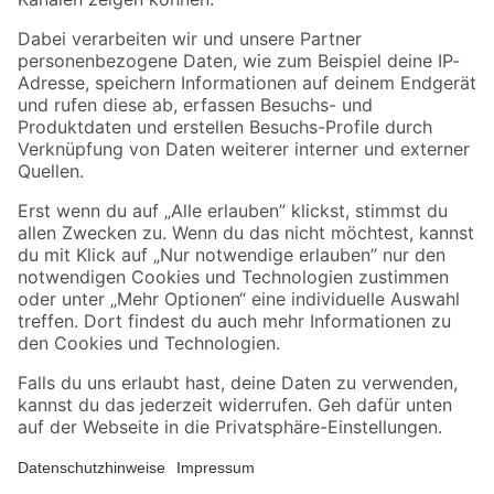
Folge uns
Zahlungsarten
Versandarten
Sicher einkaufen
Jetzt die toom-App herunterladen
Alle Preisangaben in EUR inkl. gesetzl. MwSt.. Die dargestellten Angebote sind unter
Umständen nicht in allen Märkten verfügbar. Die angegebenen Verfügbarkeiten beziehen
sich auf den unter "Mein Markt" ausgewählten toom Baumarkt. Alle Angebote und
Produkte nur solange der Vorrat reicht.
*Paketversand ab 59 € versandkostenfrei, gilt nicht für Artikel mit Speditionsversand, hier