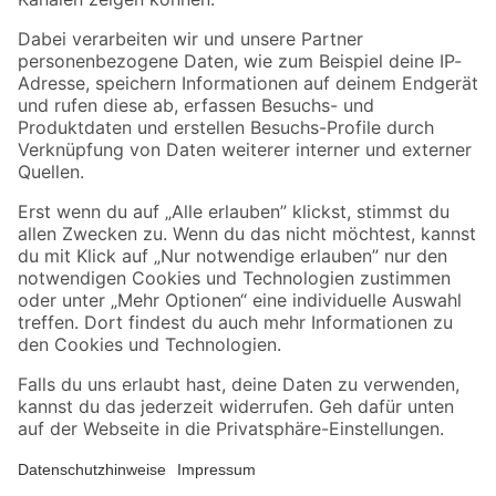
Folge uns
Zahlungsarten
Versandarten
Sicher einkaufen
Jetzt die toom-App herunterladen
Alle Preisangaben in EUR inkl. gesetzl. MwSt.. Die dargestellten Angebote sind unter
Umständen nicht in allen Märkten verfügbar. Die angegebenen Verfügbarkeiten beziehen
sich auf den unter "Mein Markt" ausgewählten toom Baumarkt. Alle Angebote und
Produkte nur solange der Vorrat reicht.
*Paketversand ab 59 € versandkostenfrei, gilt nicht für Artikel mit Speditionsversand, hier