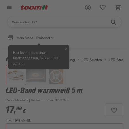
Mein Markt:
Troisdorf
✕
Hier kannst du deinen
, falls er nicht
Markt anpassen
/
Wohnen & Haushalt
/
Beleuchtung
/
LED-Streifen
/
LED-Streife
stimmt.
LED-Band warmweiß 5 m
Produktdetails
| Artikelnummer
:
9770165
17
,
99
€
inkl. 19% MwSt.