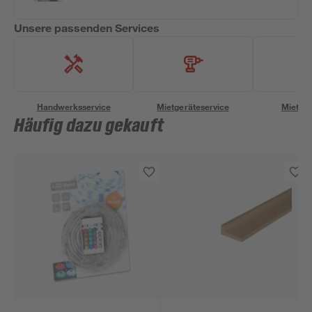
Unsere passenden Services
Handwerksservice
Mietgeräteservice
Miettra
Häufig dazu gekauft