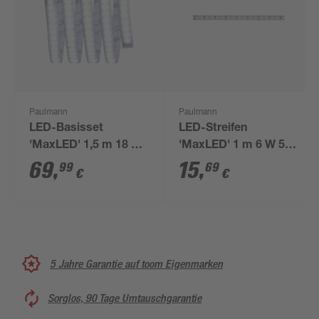
Paulmann
Paulmann
LED-Basisset
LED-Streifen
'MaxLED' 1,5 m 18 W
'MaxLED' 1 m 6 W 550
1320 lm kaltweiß,
lm warmweiß, silber
69
,
15
,
99
69
€
€
silber
5 Jahre Garantie auf toom Eigenmarken
Sorglos, 90 Tage Umtauschgarantie