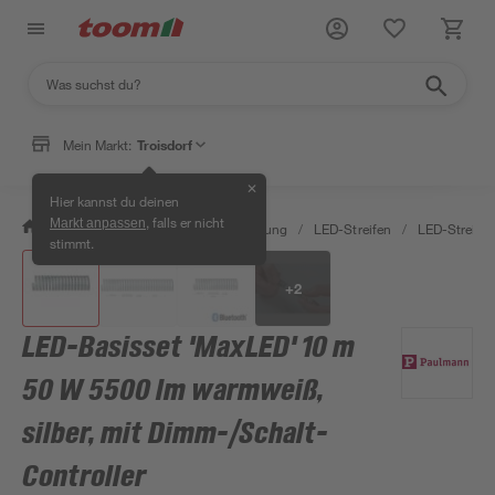
Mein Markt:
Troisdorf
✕
Hier kannst du deinen
, falls er nicht
Markt anpassen
/
Wohnen & Haushalt
/
Beleuchtung
/
LED-Streifen
/
LED-Streife
stimmt.
+
2
LED-Basisset 'MaxLED' 10 m
50 W 5500 lm warmweiß,
silber, mit Dimm-/Schalt-
Controller