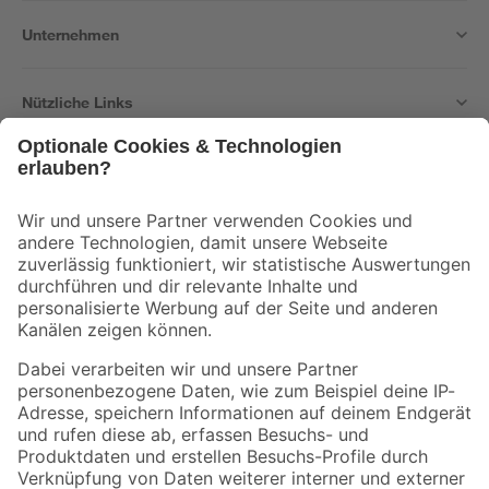
Unternehmen
Nützliche Links
Bleib auf dem Laufenden mit unserem Newsletter
Der toom Newsletter: Keine Angebote und Aktionen mehr verpassen!
Zur Newsletter Anmeldung
Folge uns
Zahlungsarten
Versandarten