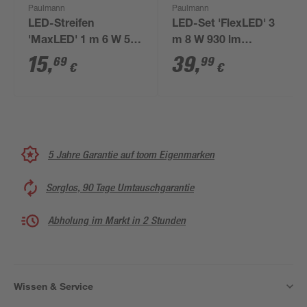
Paulmann
Paulmann
LED-Streifen
LED-Set 'FlexLED' 3
'MaxLED' 1 m 6 W 550
m 8 W 930 lm
lm warmweiß, silber
warmweiß, weiß
15
,
39
,
69
99
€
€
5 Jahre Garantie auf toom Eigenmarken
Sorglos, 90 Tage Umtauschgarantie
Abholung im Markt in 2 Stunden
Wissen & Service