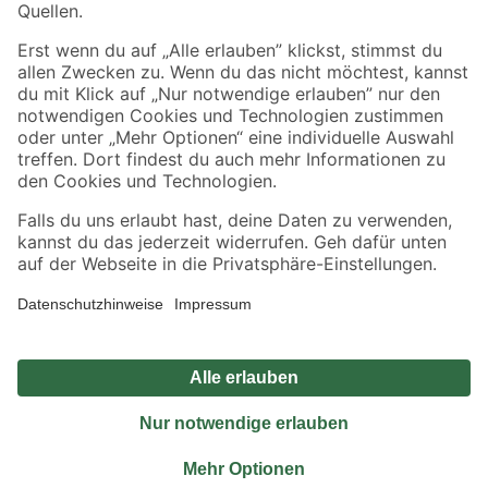
Sicher einkaufen
Jetzt die toom-App herunterladen
Alle Preisangaben in EUR inkl. gesetzl. MwSt.. Die dargestellten Angebote sind unter
Umständen nicht in allen Märkten verfügbar. Die angegebenen Verfügbarkeiten beziehen
sich auf den unter "Mein Markt" ausgewählten toom Baumarkt. Alle Angebote und
Produkte nur solange der Vorrat reicht.
*Paketversand ab 59 € versandkostenfrei, gilt nicht für Artikel mit Speditionsversand, hier
fallen zusätzliche Versandkosten an.
Datenschutz
Privatsphäre
Impressum
AGB
Nutzungsbedingungen
Widerrufsrecht
Vertrag widerrufen
Barrierefreiheit
© 2026 toom Baumarkt GmbH