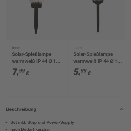
toom
toom
Solar-Spießlampe
Solar-Spießlampe
warmweiß IP 44 Ø 15
warmweiß IP 44 Ø 10
x 44 cm
x 39 cm
7
,
5
,
99
99
€
€
Beschreibung
Set inkl. Strip und Power-Supply
nach Bedarf kürzbar