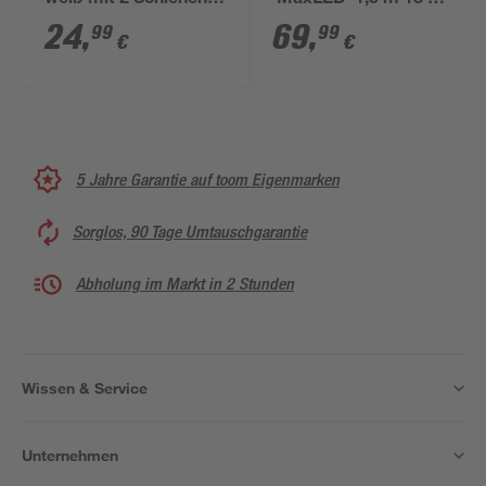
weiß mit 2 Schienen a
'MaxLED' 1,5 m 18 W
´40 cm, Farbwechsel
1320 lm kaltweiß,
24
,
69
,
99
99
€
€
dimmbar
silber
5 Jahre Garantie auf toom Eigenmarken
Sorglos, 90 Tage Umtauschgarantie
Abholung im Markt in 2 Stunden
Wissen & Service
Unternehmen