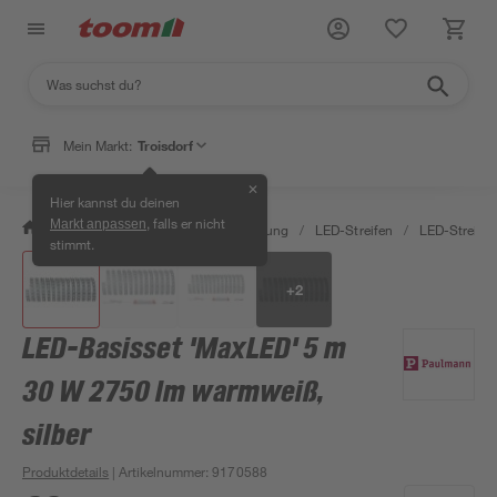
Mein Markt:
Troisdorf
✕
Hier kannst du deinen
, falls er nicht
Markt anpassen
/
Wohnen & Haushalt
/
Beleuchtung
/
LED-Streifen
/
LED-Streife
stimmt.
+
2
LED-Basisset 'MaxLED' 5 m
30 W 2750 lm warmweiß,
silber
Produktdetails
| Artikelnummer
:
9170588