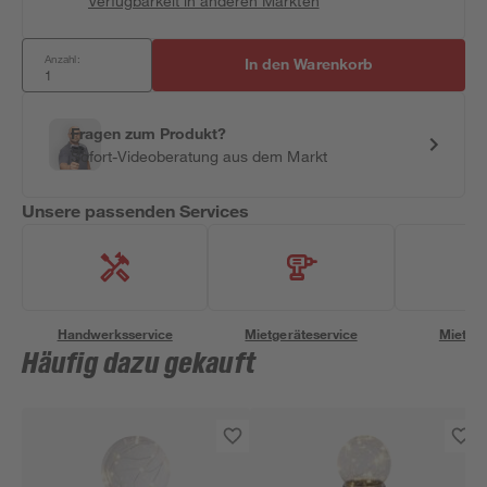
Verfügbarkeit in anderen Märkten
Anzahl:
In den Warenkorb
Fragen zum Produkt?
Sofort-Videoberatung aus dem Markt
Unsere passenden Services
Handwerksservice
Mietgeräteservice
Miettra
Häufig dazu gekauft