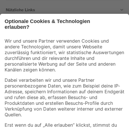
Nützliche Links
Bleib auf dem Laufenden mit unserem Newsletter
Der toom Newsletter: Keine Angebote und Aktionen mehr verpassen!
Zur Newsletter Anmeldung
Folge uns
Zahlungsarten
Versandarten
Sicher einkaufen