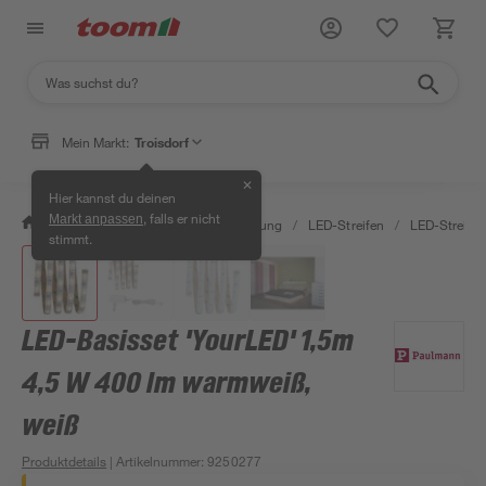
Mein Markt:
Troisdorf
✕
Hier kannst du deinen
, falls er nicht
Markt anpassen
/
Wohnen & Haushalt
/
Beleuchtung
/
LED-Streifen
/
LED-Streife
stimmt.
LED-Basisset 'YourLED' 1,5m
4,5 W 400 lm warmweiß,
weiß
Produktdetails
| Artikelnummer
:
9250277