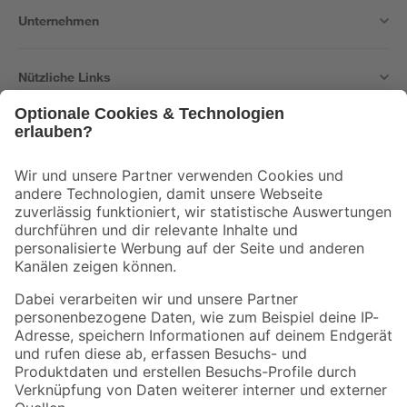
Unternehmen
Nützliche Links
Bleib auf dem Laufenden mit unserem Newsletter
Der toom Newsletter: Keine Angebote und Aktionen mehr verpassen!
Zur Newsletter Anmeldung
Folge uns
Zahlungsarten
Versandarten