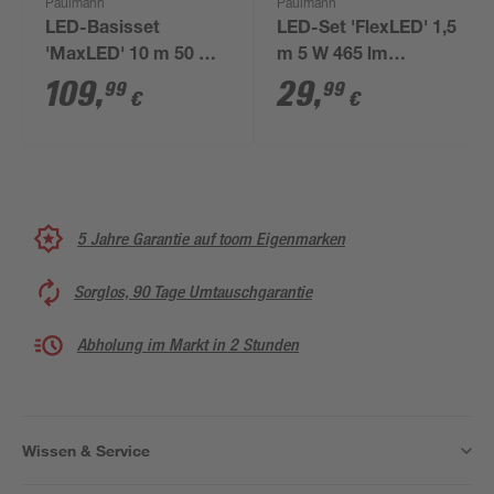
Paulmann
Paulmann
LED-Basisset
LED-Set 'FlexLED' 1,5
'MaxLED' 10 m 50 W
m 5 W 465 lm
5500 lm
warmweiß, weiß
109
,
29
,
99
99
€
€
tageslichtweiß, silber
5 Jahre Garantie auf toom Eigenmarken
Sorglos, 90 Tage Umtauschgarantie
Abholung im Markt in 2 Stunden
Wissen & Service