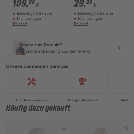
5500 lm
warmweiß, weiß
109
,
29
,
99
99
€
€
tageslichtweiß,
Lieferung nach Hause
Lieferung nach Hause
silber
Nicht verfügbar in
Nicht verfügbar in
Troisdorf
Troisdorf
Fragen zum Produkt?
Sofort-Videoberatung aus dem Markt
Unsere passenden Services
Handwerksservice
Mietgeräteservice
Miettra
Häufig dazu gekauft