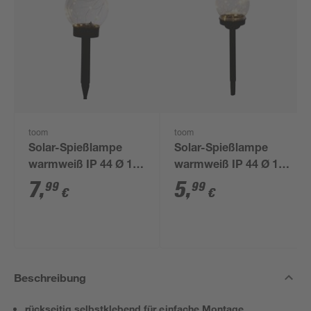
toom
toom
Solar-Spießlampe
Solar-Spießlampe
warmweiß IP 44 Ø 15
warmweiß IP 44 Ø 10
x 44 cm
x 39 cm
7
,
5
,
99
99
€
€
Beschreibung
rückseitig selbstklebend für einfache Montage