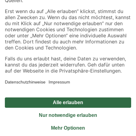
Sicher einkaufen
Jetzt die toom-App herunterladen
Alle Preisangaben in EUR inkl. gesetzl. MwSt.. Die dargestellten Angebote sind unter
Umständen nicht in allen Märkten verfügbar. Die angegebenen Verfügbarkeiten beziehen
sich auf den unter "Mein Markt" ausgewählten toom Baumarkt. Alle Angebote und
Produkte nur solange der Vorrat reicht.
*Paketversand ab 59 € versandkostenfrei, gilt nicht für Artikel mit Speditionsversand, hier
fallen zusätzliche Versandkosten an.
Datenschutz
Privatsphäre
Impressum
AGB
Nutzungsbedingungen
Widerrufsrecht
Vertrag widerrufen
Barrierefreiheit
© 2026 toom Baumarkt GmbH