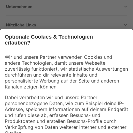
Unternehmen
Nützliche Links
Bleib auf dem Laufenden mit unserem Newsletter
Der toom Newsletter: Keine Angebote und Aktionen mehr verpassen!
Zur Newsletter Anmeldung
Folge uns
Zahlungsarten
Versandarten