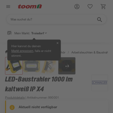
Mein Markt:
Troisdorf
✕
Hier kannst du deinen
, falls er nicht
Markt anpassen
/
Bauen & Renovieren
/
Bauzubehör
/
Arbeitsleuchten & Baustrahler
stimmt.
+
3
LED-Baustrahler 1000 lm
kaltweiß IP X4
Produktdetails
| Artikelnummer
:
990001
Aktuell nicht verfügbar