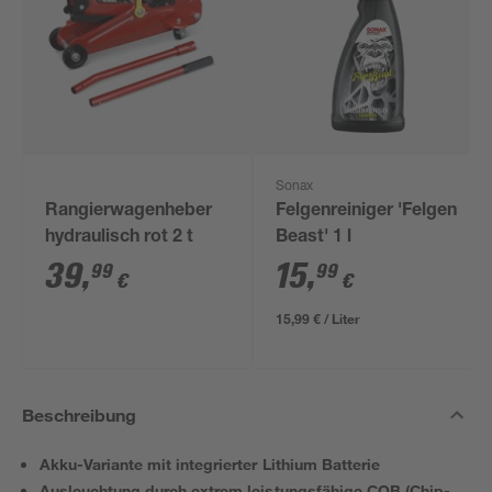
Sonax
Rangierwagenheber
Felgenreiniger 'Felgen
hydraulisch rot 2 t
Beast' 1 l
39
,
15
,
99
99
€
€
15,99 € / Liter
Beschreibung
Akku-Variante mit integrierter Lithium Batterie
Ausleuchtung durch extrem leistungsfähige COB (Chip-