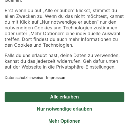
Sicher einkaufen
Jetzt die toom-App herunterladen
Alle Preisangaben in EUR inkl. gesetzl. MwSt.. Die dargestellten Angebote sind unter
Umständen nicht in allen Märkten verfügbar. Die angegebenen Verfügbarkeiten beziehen
sich auf den unter "Mein Markt" ausgewählten toom Baumarkt. Alle Angebote und
Produkte nur solange der Vorrat reicht.
*Paketversand ab 59 € versandkostenfrei, gilt nicht für Artikel mit Speditionsversand, hier
fallen zusätzliche Versandkosten an.
Datenschutz
Privatsphäre
Impressum
AGB
Nutzungsbedingungen
Widerrufsrecht
Vertrag widerrufen
Barrierefreiheit
© 2026 toom Baumarkt GmbH