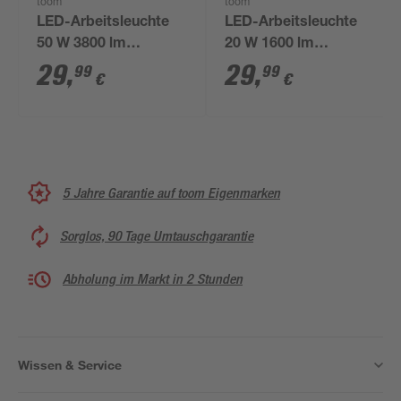
toom
toom
LED-Arbeitsleuchte
LED-Arbeitsleuchte
50 W 3800 lm
20 W 1600 lm
kaltweiß IP 65
kaltweiß IP 65
29
,
29
,
99
99
€
€
5 Jahre Garantie auf toom Eigenmarken
Sorglos, 90 Tage Umtauschgarantie
Abholung im Markt in 2 Stunden
Wissen & Service