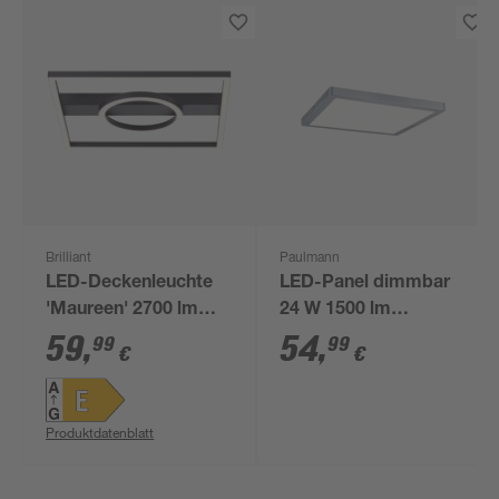
Brilliant
Paulmann
LED-Deckenleuchte
LED-Panel dimmbar
'Maureen' 2700 lm
24 W 1500 lm
warmweiß 40 x 40 cm
warmweiß 30 x 2 x 30
59
,
54
,
99
99
€
€
cm
Produktdatenblatt