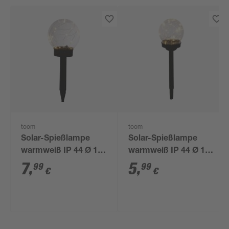
toom
toom
Solar-Spießlampe
Solar-Spießlampe
warmweiß IP 44 Ø 15
warmweiß IP 44 Ø 10
x 44 cm
x 39 cm
7
,
5
,
99
99
€
€