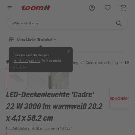
Mein Markt:
Troisdorf
✕
Hier kannst du deinen
, falls er nicht
Markt anpassen
/
Wohnen & Haushalt
/
Beleuchtung
/
Deckenbeleuchtung
/
LED-P
stimmt.
LED-Deckenleuchte 'Cadre'
22 W 3000 lm warmweiß 20,2
x 4,1 x 58,2 cm
Produktdetails
| Artikelnummer
:
9181224