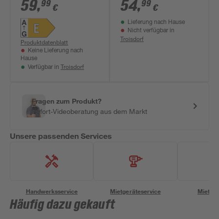
warmweiß 40 x 40
warmweiß 30 x 2 x
59
,
54
,
99
99
€
€
cm
30 cm
Lieferung nach Hause
Nicht verfügbar in
Troisdorf
Produktdatenblatt
Keine Lieferung nach
Hause
Troisdorf
Verfügbar in
Fragen zum Produkt?
Sofort-Videoberatung aus dem Markt
Unsere passenden Services
Handwerksservice
Mietgeräteservice
Miettra
Häufig dazu gekauft