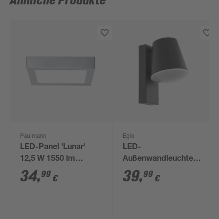
Ähnliche Produkte
Paulmann
Eglo
LED-Panel 'Lunar'
LED-
12,5 W 1550 lm
Außenwandleuchte
warmweiß 22,5 x 3,8 x
'Mouna' IP 44 22 x
34
,
39
,
99
99
€
€
22,5 cm
26,5 cm