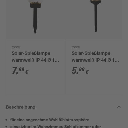
toom
toom
Solar-Spießlampe
Solar-Spießlampe
warmweiß IP 44 Ø 15
warmweiß IP 44 Ø 10
x 44 cm
x 39 cm
7
,
5
,
99
99
€
€
Beschreibung
für eine angenehme Wohlfühlatmosphäre
einsetzbar im Wohnzimmer, Schlafzimmer oder