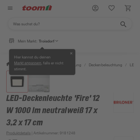
Mein Markt:
Troisdorf
✕
Hier kannst du deinen
, falls er nicht
Markt anpassen
/
Wohnen & Haushalt
/
Beleuchtung
/
Deckenbeleuchtung
/
LED-P
stimmt.
LED-Deckenleuchte 'Fire' 12
W 1000 lm neutralweiß 17 x
3,2 x 17 cm
Produktdetails
| Artikelnummer
:
9181248