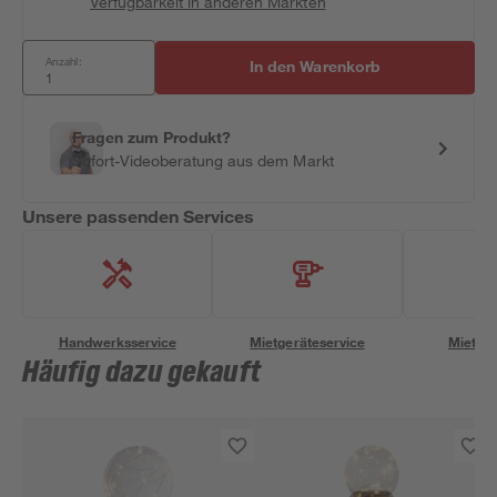
Verfügbarkeit in anderen Märkten
Anzahl:
In den Warenkorb
Fragen zum Produkt?
Sofort-Videoberatung aus dem Markt
Unsere passenden Services
Handwerksservice
Mietgeräteservice
Miettra
Häufig dazu gekauft