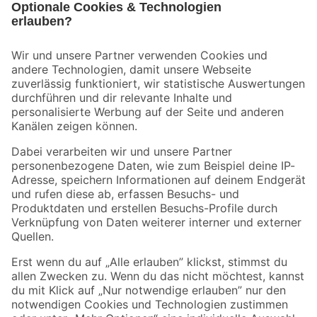
Bleib auf dem Laufenden mit unserem Newsletter
Der toom Newsletter: Keine Angebote und Aktionen mehr verpassen!
Zur Newsletter Anmeldung
Folge uns
Zahlungsarten
Versandarten
Sicher einkaufen
Jetzt die toom-App herunterladen